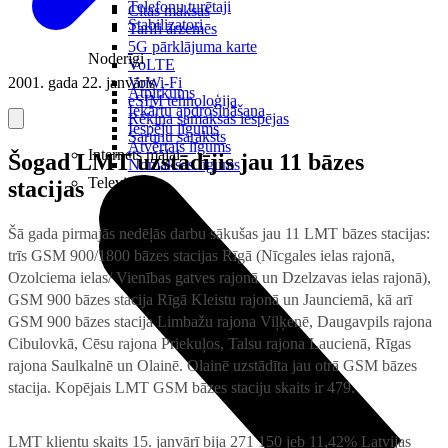
Telefonu turētaji
Citas maksas
Stabilizatori
Tarifi ārzemēs
5G pārklājuma karte
Noderīgi
VoLTE
2001. gada 22. janvāris
VoWi-Fi
Atpirkums
eSIM tehnoloģija
Iekārtu apdrošināšana
Rēķina samaksas iespējas
Iespēju līgums
Sarunu saraksts
Atvērtais līgums
Internets mājai
Šogad LMT uzstādījis jau 11 bāzes
Nomaksas līgums
Televizori
stacijas
Šā gada pirmajās nedēļās darbu sākušas jau 11 LMT bāzes stacijas:
trīs GSM 900/1800 bāzes stacijas Rīgā (Nīcgales ielas rajonā,
Ozolciema ielas/ Vienības gatves rajonā un Dzelzavas ielas rajonā),
GSM 900 bāzes stacija Rīgā Kleistu rajonā un Jaunciemā, kā arī
GSM 900 bāzes stacija Limbažu rajona Viļķenē, Daugavpils rajona
Cibulovkā, Cēsu rajona Priekuļos, Talsu rajona Laucienā, Rīgas
rajona Saulkalnē un Olainē. Olainē uzstādīta jau otrā GSM bāzes
stacija. Kopējais LMT GSM bāzes staciju skaits ir 479.
LMT klientu skaits 15. janvārī bija 271 150 jeb 11,42% Latvijas