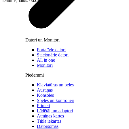
Datums, laiks: 06.08.2026 11:57
Datori un Monitori
Portatīvie datori
Stacionārie datori
All in one
Monitori
Piederumi
Klaviatūras un peles
Austiņas
Konsoles
Spēles un kontrolieri
Printeri
Lādētāji un adapteri
Atmiņas kartes
Tīkla iekārtas
Datorsomas