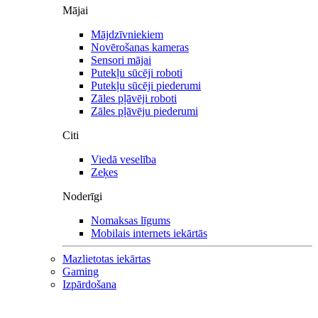
Mājai
Mājdzīvniekiem
Novērošanas kameras
Sensori mājai
Putekļu sūcēji roboti
Putekļu sūcēji piederumi
Zāles pļāvēji roboti
Zāles pļāvēju piederumi
Citi
Viedā veselība
Zeķes
Noderīgi
Nomaksas līgums
Mobilais internets iekārtās
Mazlietotas iekārtas
Gaming
Izpārdošana