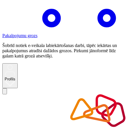
Pakalpojumu grozs
Šobrīd notiek e-veikala labiekārtošanas darbi, tāpēc iekārtas un
pakalpojumus atradīsi dažādos grozos. Pirkumi jānoformē līdz
galam katrā grozā atsevišķi.
Profils