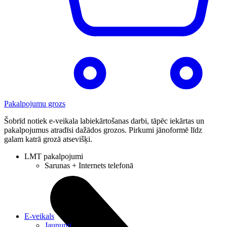
Pakalpojumu grozs
Šobrīd notiek e-veikala labiekārtošanas darbi, tāpēc iekārtas un
pakalpojumus atradīsi dažādos grozos. Pirkumi jānoformē līdz
galam katrā grozā atsevišķi.
LMT pakalpojumi
Sarunas + Internets telefonā
E-veikals
Jaunumi