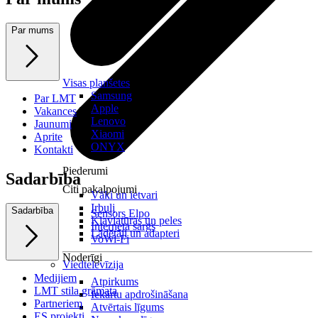
Par mums
Visas planšetes
Samsung
Par LMT
Apple
Vakances
Lenovo
Jaunumi
Xiaomi
Aprite
ONYX
Kontakti
Piederumi
Sadarbība
Citi pakalpojumi
Vāki un ietvari
Irbuļi
Sadarbība
Sensors Elpo
Klaviatūras un peles
Interneta sargs
Lādētāji un adapteri
VoWi-Fi
Noderīgi
Viedtelevīzija
Medijiem
Atpirkums
LMT stila grāmata
Iekārtu apdrošināšana
Partneriem
Atvērtais līgums
ES projekti