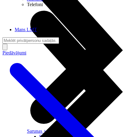
Telefoni
Mans LMT
Piedāvājumi
Sarunas + Internets
Brīvība + Neatkarība