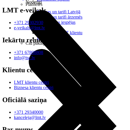
Noderīgi
Planšetes
LMT e-veikals
Maksas un tarifi Latvijā
Maksas un tarifi ārzemēs
LMT Kartes iespējas
+371 29302930
Kur nopirkt
e-veikals@lmt.lv
Kā kļūt par LMT klientu
eSIM tehnoloģija
Iekārtu remonts
Citi pakalpojumi
+371 67808808
info@tsc.lv
Klientu centri
LMT klientu centri
Biznesa klientu centri
Oficiālā saziņa
+371 29340000
kanceleja@lmt.lv
Par mums