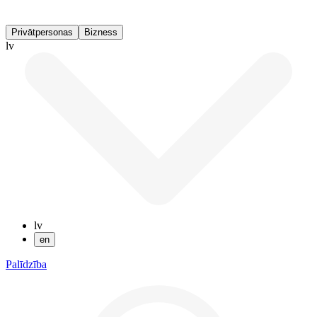
Privātpersonas
Bizness
lv
lv
en
Palīdzība