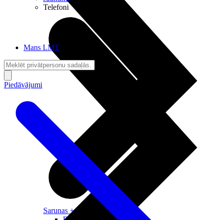
Telefoni
Mans LMT
Piedāvājumi
Sarunas + Internets
Brīvība + Neatkarība