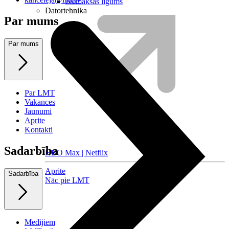
Nomaksas līgums
Datortehnika
Par mums
Par mums
Par LMT
Vakances
Jaunumi
Aprite
Kontakti
Sadarbība
HBO Max | Netflix
Aprite
Sadarbība
Nāc pie LMT
Medijiem