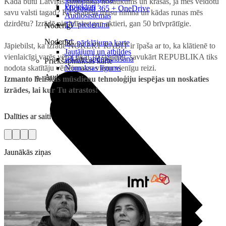
Kāda būtu Latvijas simbolika, nosaukums un krāsas, ja mēs veidotu
Projektori
Microsoft 365 + OneDrive
savu valsti tagad? Kā skanētu mūsu himna un kādas runas mēs
Audiosistēmas
dzirdētu? Izrādē piedalīsies gan aktieri, gan 50 brīvprātīgie.
TV piederumi
Noderīgi
Noderīgi
5G pārklājuma karte
Jāpiebilst, ka izrāde NOĶERT RABIT ir īpaša ar to, ka klātienē to
Jautājumi un atbildes
vienlaicīgi varēs vērot tikai 10 skatītāji, savukārt REPUBLIKA tiks
Iekārtu apdrošināšana
Priekšapmaksas karte
nodota skatītāju vērtējumam vienu vienīgu reizi.
Nomaksas līgums
Audio
Izmanto lieliskās mūsdienu tehnoloģiju iespējas un noskaties
izrādes, lai kur Tu atrastos!
Dalīties ar saiti
Jaunākās ziņas