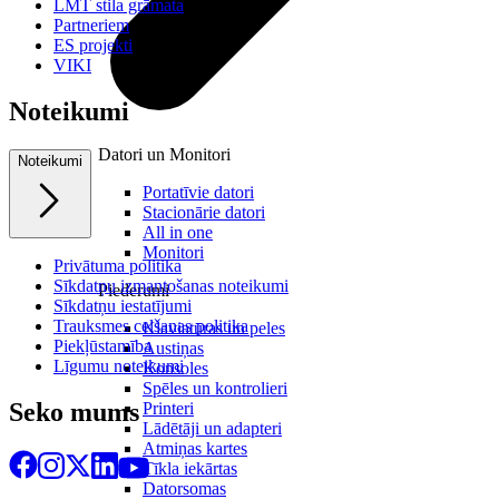
LMT stila grāmata
Partneriem
ES projekti
VIKI
Noteikumi
Datori un Monitori
Noteikumi
Portatīvie datori
Stacionārie datori
All in one
Monitori
Privātuma politika
Sīkdatņu izmantošanas noteikumi
Piederumi
Sīkdatņu iestatījumi
Trauksmes celšanas politika
Klaviatūras un peles
Piekļūstamība
Austiņas
Līgumu noteikumi
Konsoles
Spēles un kontrolieri
Seko mums
Printeri
Lādētāji un adapteri
Atmiņas kartes
Tīkla iekārtas
Datorsomas