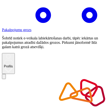
Pakalpojumu grozs
Šobrīd notiek e-veikala labiekārtošanas darbi, tāpēc iekārtas un
pakalpojumus atradīsi dažādos grozos. Pirkumi jānoformē līdz
galam katrā grozā atsevišķi.
Profils