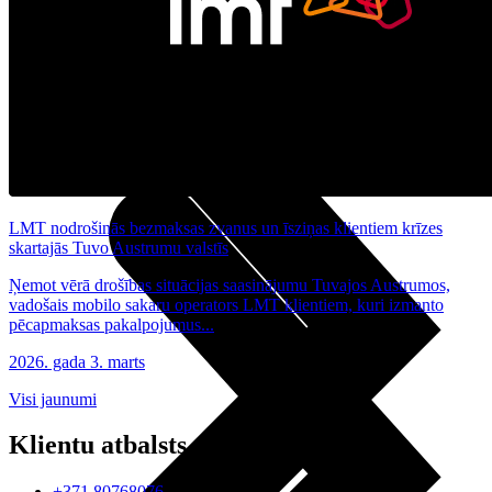
Noderīgi
Planšetes
Maksas un tarifi Latvijā
Maksas un tarifi ārzemēs
LMT Kartes iespējas
Kur nopirkt
Kā kļūt par LMT klientu
eSIM tehnoloģija
Citi pakalpojumi
LMT nodrošinās bezmaksas zvanus un īsziņas klientiem krīzes
skartajās Tuvo Austrumu valstīs
Ņemot vērā drošības situācijas saasinājumu Tuvajos Austrumos,
vadošais mobilo sakaru operators LMT klientiem, kuri izmanto
pēcapmaksas pakalpojumus...
2026. gada 3. marts
Visi jaunumi
Klientu atbalsts
+371 80768076