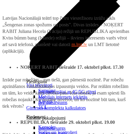
Latvijas Nacionālajā teātrī top četru viesrežisoru izrāžu cikls
„Šengenas zonas spožums un posts”. Divas izrādes – NOĶERT
RABIT Juliana Hecela (Vācija) režijā un REPUBLIKA apvienības
Kviss búmm bang (Islande) režijā – ikviens interesents varēs vērot
arī savā telefonā, planšetē vai datorā
m.lmt.lv
un LMT lietotnē
(aplikācijā).
NOĶERT RABIT tiešraide 17. oktobrī plkst. 17.30
Izrāde par robežām – gan tiešā, gan pārnestā nozīmē. Par robežu
Pieslēgumi
Visi televizori
apzināšanos visdažādākajos izpausmju veidos. Par reālām robežām
Samsung
Internets mājai ar 4G/5G rūteri
un tām, ko veido katrs cilvēks pats. Kas notiek, ja esam spiesti šīs
LG
Mobilais internets iekārtās
robežas nojaukt? Ko nozīmē novērot, un ko nozīmē būt tam, kurš
Xiaomi
IoT pieslēgums
tiek vērots?
TCL
Ģimenes komplekta kalkulators
Piederumi
Saistītie pakalpojumi
REPUBLIKA tiešraide 29. oktobrī plkst. 19.00
Konsoles
Interneta sargs
Spēles un kontrolieri
Tehniskie darbi