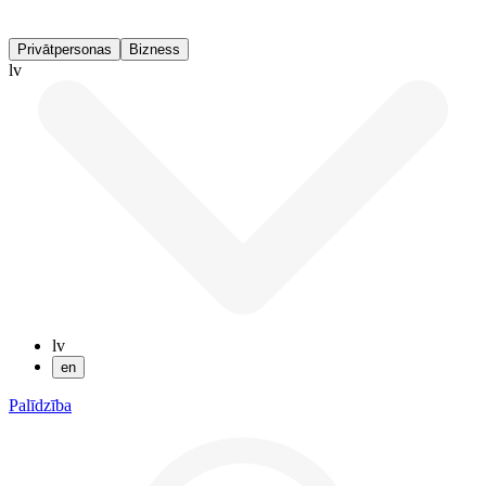
Privātpersonas
Bizness
lv
lv
en
Palīdzība