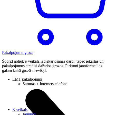
Pakalpojumu grozs
Šobrīd notiek e-veikala labiekārtošanas darbi, tāpēc iekārtas un
pakalpojumus atradīsi dažādos grozos. Pirkumi jānoformē līdz
galam katrā grozā atsevišķi.
LMT pakalpojumi
Sarunas + Internets telefonā
E-veikals
Jaunumi