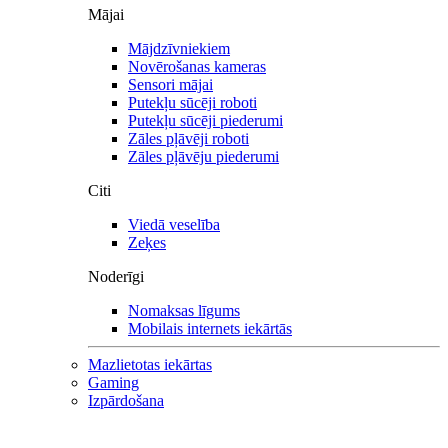
Mājai
Mājdzīvniekiem
Novērošanas kameras
Sensori mājai
Putekļu sūcēji roboti
Putekļu sūcēji piederumi
Zāles pļāvēji roboti
Zāles pļāvēju piederumi
Citi
Viedā veselība
Zeķes
Noderīgi
Nomaksas līgums
Mobilais internets iekārtās
Mazlietotas iekārtas
Gaming
Izpārdošana