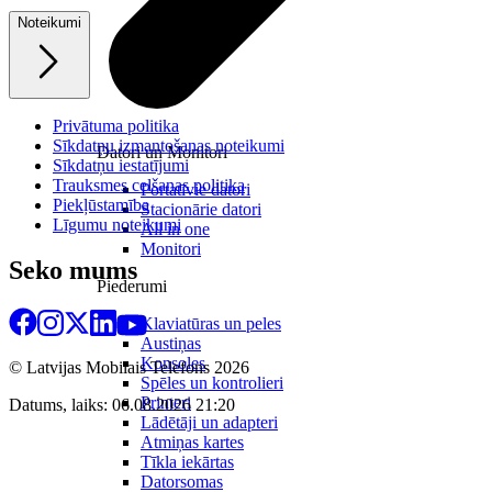
Noteikumi
Privātuma politika
Sīkdatņu izmantošanas noteikumi
Datori un Monitori
Sīkdatņu iestatījumi
Trauksmes celšanas politika
Portatīvie datori
Piekļūstamība
Stacionārie datori
Līgumu noteikumi
All in one
Monitori
Seko mums
Piederumi
Klaviatūras un peles
Austiņas
Konsoles
© Latvijas Mobilais Telefons
2026
Spēles un kontrolieri
Printeri
Datums, laiks: 06.08.2026 21:20
Lādētāji un adapteri
Atmiņas kartes
Tīkla iekārtas
Datorsomas