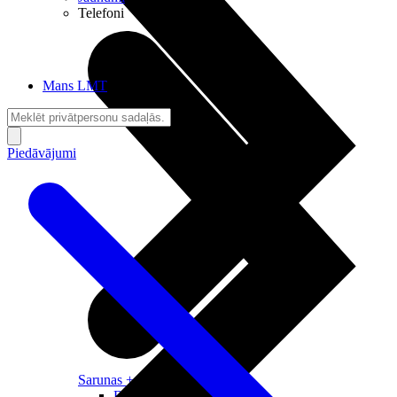
Telefoni
Mans LMT
Piedāvājumi
Sarunas + Internets
Brīvība + Neatkarība