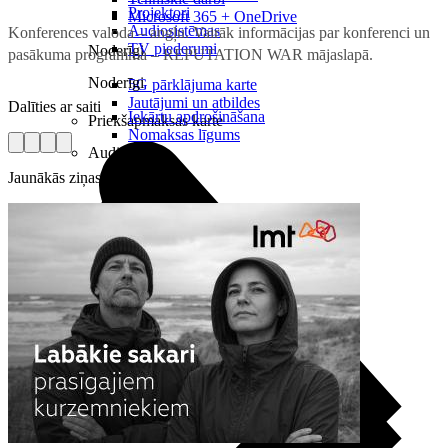
Projektori
Microsoft 365 + OneDrive
Audiosistēmas
Konferences valoda – angļu. Vairāk informācijas par konferenci un
TV piederumi
Noderīgi
pasākuma programma – REPUTATION WAR mājaslapā.
Noderīgi
5G pārklājuma karte
Jautājumi un atbildes
Dalīties ar saiti
Iekārtu apdrošināšana
Priekšapmaksas karte
Nomaksas līgums
Audio
Jaunākās ziņas