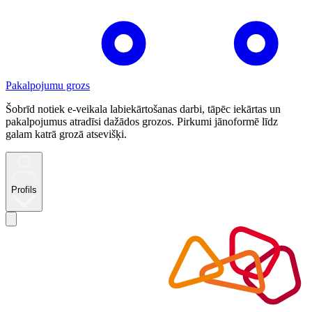
Pakalpojumu grozs
Šobrīd notiek e-veikala labiekārtošanas darbi, tāpēc iekārtas un
pakalpojumus atradīsi dažādos grozos. Pirkumi jānoformē līdz
galam katrā grozā atsevišķi.
Profils