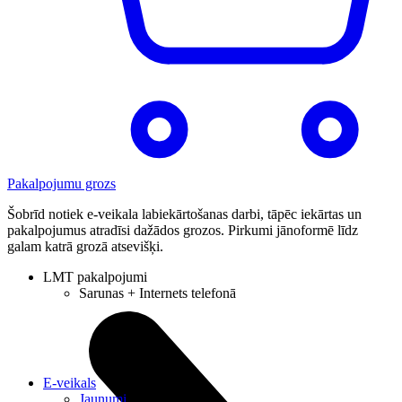
Pakalpojumu grozs
Šobrīd notiek e-veikala labiekārtošanas darbi, tāpēc iekārtas un
pakalpojumus atradīsi dažādos grozos. Pirkumi jānoformē līdz
galam katrā grozā atsevišķi.
LMT pakalpojumi
Sarunas + Internets telefonā
E-veikals
Jaunumi