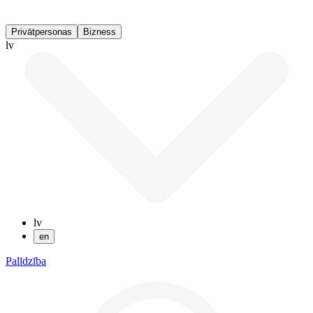
Privātpersonas
Bizness
lv
lv
en
Palīdzība