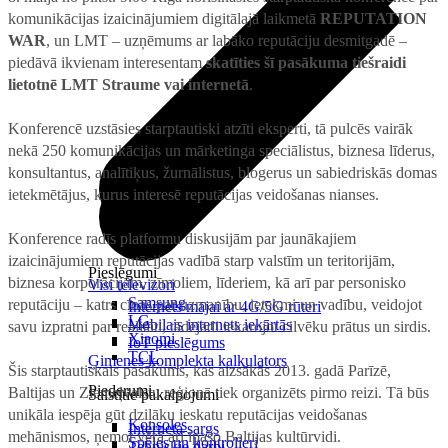
komunikācijas izaicinājumiem digitālajā laikmetā
REPUTATION
WAR
, un LMT – uzņēmums ar labāko reputāciju desmitgadē –
piedāvā ikvienam interesentam
skatīties šī pasākuma tiešraidi
lietotnē LMT Straume vai internetā
.
Konferencē uzstāsies starptautiski atzīti eksperti, tā pulcēs vairāk
nekā 250 komunikācijas un mārketinga speciālistus, biznesa līderus,
konsultantus, analītiķus, žurnālistus, blogerus un sabiedriskās domas
ietekmētājus, kurus interesē reputācijas veidošanas nianses.
Konference radīs platformu diskusijām par jaunākajiem
izaicinājumiem reputācijas vadībā starp valstīm un teritorijām,
Pieslēgumi
biznesa korporācijām, zīmoliem, līderiem, kā arī par personisko
Visi televizori
Samsung
reputāciju – katrs cīnās par uzmanību, ietekmi un vadību, veidojot
Internets mājai ar 4G/5G rūteri
LG
Mobilais internets iekārtās
savu izpratni par realitāti, tādējādi iekarojot cilvēku prātus un sirdis.
Xiaomi
IoT pieslēgums
TCL
Ģimenes komplekta kalkulators
Šis starptautiskais pasākums, kas aizsākās 2013. gadā Parīzē,
Piederumi
Baltijas un Ziemeļvalstu reģionā tiek organizēts pirmo reizi. Tā būs
Saistītie pakalpojumi
unikāla iespēja gūt dziļāku ieskatu reputācijas veidošanas
Konsoles
Interneta sargs
mehānismos, ņemot vērā arī īpašo Baltijas kultūrvidi.
Spēles un kontrolieri
Tehniskie darbi