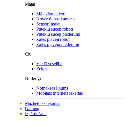
Mājai
Mājdzīvniekiem
Novērošanas kameras
Sensori mājai
Putekļu sūcēji roboti
Putekļu sūcēji piederumi
Zāles pļāvēji roboti
Zāles pļāvēju piederumi
Citi
Viedā veselība
Zeķes
Noderīgi
Nomaksas līgums
Mobilais internets iekārtās
Mazlietotas iekārtas
Gaming
Izpārdošana