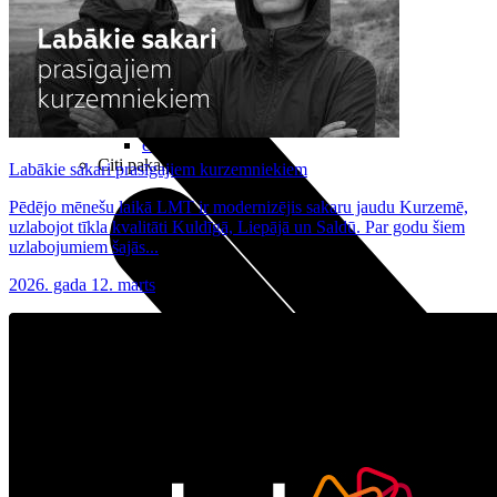
Noderīgi
Planšetes
Maksas un tarifi Latvijā
Maksas un tarifi ārzemēs
LMT Kartes iespējas
Kur nopirkt
Kā kļūt par LMT klientu
eSIM tehnoloģija
Citi pakalpojumi
Labākie sakari prasīgajiem kurzemniekiem
Pēdējo mēnešu laikā LMT ir modernizējis sakaru jaudu Kurzemē,
uzlabojot tīkla kvalitāti Kuldīgā, Liepājā un Saldū. Par godu šiem
uzlabojumiem šajās...
2026. gada 12. marts