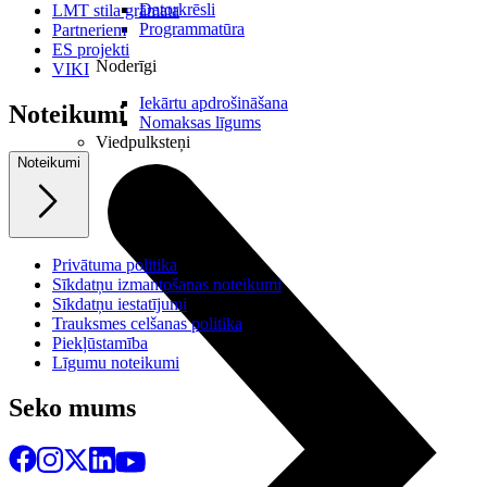
Datorkrēsli
LMT stila grāmata
Programmatūra
Partneriem
ES projekti
Noderīgi
VIKI
Iekārtu apdrošināšana
Noteikumi
Nomaksas līgums
Viedpulksteņi
Noteikumi
Privātuma politika
Sīkdatņu izmantošanas noteikumi
Sīkdatņu iestatījumi
Trauksmes celšanas politika
Piekļūstamība
Līgumu noteikumi
Seko mums