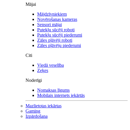
Mājai
Mājdzīvniekiem
Novērošanas kameras
Sensori mājai
Putekļu sūcēji roboti
Putekļu sūcēji piederumi
Zāles pļāvēji roboti
Zāles pļāvēju piederumi
Citi
Viedā veselība
Zeķes
Noderīgi
Nomaksas līgums
Mobilais internets iekārtās
Mazlietotas iekārtas
Gaming
Izpārdošana