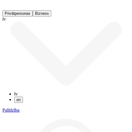
Privātpersonas
Bizness
lv
lv
en
Palīdzība