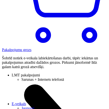
Pakalpojumu grozs
Šobrīd notiek e-veikala labiekārtošanas darbi, tāpēc iekārtas un
pakalpojumus atradīsi dažādos grozos. Pirkumi jānoformē līdz
galam katrā grozā atsevišķi.
LMT pakalpojumi
Sarunas + Internets telefonā
E-veikals
Jaunumi