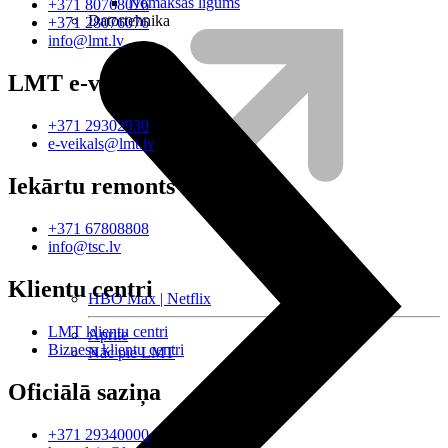
Nomaksas līgums
+371 80768076
Datortehnika
+371 28076076
info@lmt.lv
LMT e-veikals
+371 29302930
e-veikals@lmt.lv
Iekārtu remonts
+371 67808808
info@tsc.lv
Klientu centri
HBO Max | Netflix
LMT klientu centri
Aprite
Biznesa klientu centri
Nāc pie LMT
Oficiālā saziņa
+371 29340000