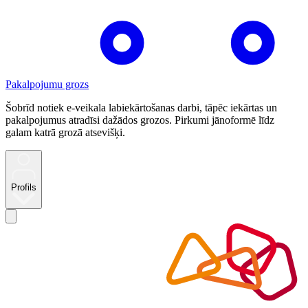
Pakalpojumu grozs
Šobrīd notiek e-veikala labiekārtošanas darbi, tāpēc iekārtas un
pakalpojumus atradīsi dažādos grozos. Pirkumi jānoformē līdz
galam katrā grozā atsevišķi.
Profils