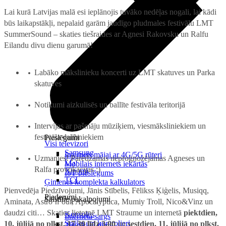
Lai kurā Latvijas malā esi ieplānojis tuvāko nedēļas nogali, lai kādi
būs laikapstākļi, nepalaid garām jaudīgo pludmales festivālu LMT
SummerSound – skaties tiešraides ar Agnesi Rakovsku un Ralfu
Eilandu divu dienu garumā!
Labāko mākslinieku koncerti uz LMT skatuves un Parka
skatuves
Notikumi aizkulisēs un ballīte festivāla teritorijā
Intervijas ar pašmāju mūziķiem, viesmāksliniekiem un
festivāla dalībniekiem
Pieslēgumi
Visi televizori
Samsung
Internets mājai ar 4G/5G rūteri
Uzmanies! Paredzamas neprognozējamas Agneses un
LG
Mobilais internets iekārtās
Ralfa provokācijas :)
Xiaomi
IoT pieslēgums
TCL
Ģimenes komplekta kalkulators
Pienvedēja Piedzīvojumi, Jānis Stībelis, Fēlikss Ķiģelis, Musiqq,
Piederumi
Saistītie pakalpojumi
Aminata, Astro`n`out, Apocalyptica, Mumiy Troll, Nico&Vinz un
daudzi citi… Skaties lietotnē LMT Straume un internetā
piektdien,
Konsoles
Interneta sargs
Spēles un kontrolieri
10. jūlijā no plkst. 17.30 līdz 3.00
un
sestdien, 11. jūlijā no plkst.
Tehniskie darbi