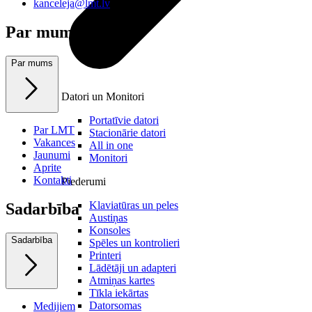
kanceleja@lmt.lv
Par mums
Par mums
Datori un Monitori
Portatīvie datori
Par LMT
Stacionārie datori
Vakances
All in one
Jaunumi
Monitori
Aprite
Kontakti
Piederumi
Klaviatūras un peles
Sadarbība
Austiņas
Konsoles
Sadarbība
Spēles un kontrolieri
Printeri
Lādētāji un adapteri
Atmiņas kartes
Tīkla iekārtas
Datorsomas
Medijiem