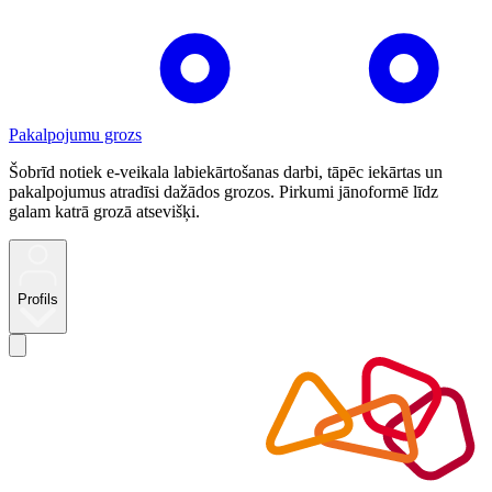
Pakalpojumu grozs
Šobrīd notiek e-veikala labiekārtošanas darbi, tāpēc iekārtas un
pakalpojumus atradīsi dažādos grozos. Pirkumi jānoformē līdz
galam katrā grozā atsevišķi.
Profils