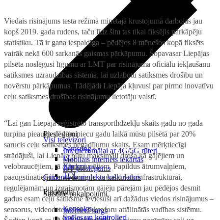
Viedais risinājums testa režīmā minētajā krustojumā darbojas jau
kopš 2019. gada rudens, taču līdz šim tas tikai fiksējis pārkāpēju
statistiku. Tā ir gana iespaidīga – pēdējos 8 mēnešos kopā fiksēts
vairāk nekā 600 sarkanās gaismas pārkāpumu. Šopavasar Liepājas
pilsēta noslēgusi līgumu ar LMT par risinājuma oficiālu iekļaušanu
satiksmes uzraudzības sistēmā, lai uzlabotu satiksmes drošību un
novērstu pārkāpumus. Tādējādi Liepāja kļuvusi par pirmo inovatīvu
ceļu satiksmes drošības risinājumu lietotāju valstī.
“Lai gan Liepājā reģistrēto transportlīdzekļu skaits gadu no gada
turpina pieaugt, pēdējo piecu gadu laikā mūsu pilsētā par 20%
Pieslēgumi
Visi televizori
sarucis ceļu satiksmes negadījumu skaits. Esam mērķtiecīgi
Samsung
Internets mājai ar 4G/5G rūteri
strādājuši, lai Liepāja būtu maksimāli droša kā gājējiem un
LG
Mobilais internets iekārtās
velobraucējiem, tā autobraucējiem. Papildus ātrumvaļņiem,
Xiaomi
IoT pieslēgums
TCL
paaugstinātiem krustojumiem, augošai veloinfrastruktūrai,
Ģimenes komplekta kalkulators
regulējamām un izgaismotām gājēju pārejām jau pēdējos desmit
Piederumi
Saistītie pakalpojumi
gadus esam ceļu satiksmē ieviesuši arī dažādus viedos risinājumus –
Konsoles
sensorus, videodetektorus, luksoforu attālinātās vadības sistēmu.
Interneta sargs
Spēles un kontrolieri
Tehniskie darbi