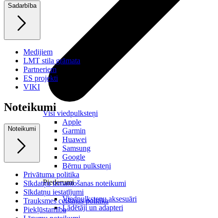
Sadarbība
Medijiem
LMT stila grāmata
Partneriem
ES projekti
VIKI
Noteikumi
Visi viedpulksteņi
Apple
Noteikumi
Garmin
Huawei
Samsung
Google
Bērnu pulksteņi
Privātuma politika
Piederumi
Sīkdatņu izmantošanas noteikumi
Sīkdatņu iestatījumi
Viedpulksteņu aksesuāri
Trauksmes celšanas politika
Lādētāji un adapteri
Piekļūstamība