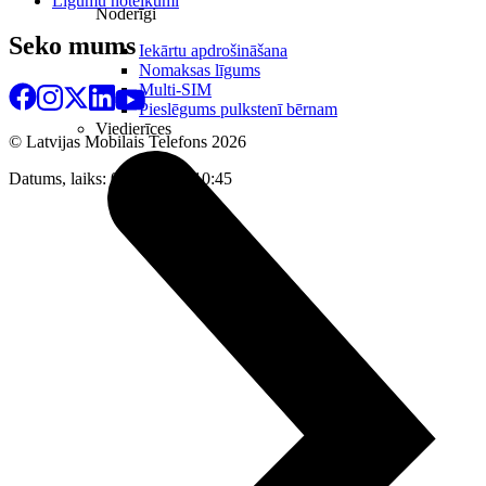
Līgumu noteikumi
Noderīgi
Seko mums
Iekārtu apdrošināšana
Nomaksas līgums
Multi-SIM
Pieslēgums pulkstenī bērnam
Viedierīces
© Latvijas Mobilais Telefons
2026
Datums, laiks: 06.08.2026 10:45