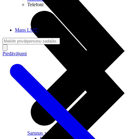
Telefoni
Mans LMT
Piedāvājumi
Sarunas + Internets
Brīvība + Neatkarība