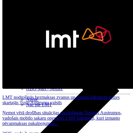
Nomaksas līgums
Datortehnika
HBO Max | Netflix
LMT nodrošinās bezmaksas zvanus un īsziņas klientiem krīzes
Aprite
skartajās Tuvo Austrumu valstīs
Nāc pie LMT
Ņemot vērā drošības situācijas saasinājumu Tuvajos Austrumos,
vadošais mobilo sakaru operators LMT klientiem, kuri izmanto
pēcapmaksas pakalpojumus...