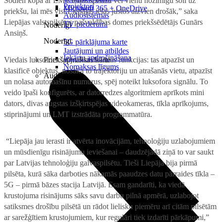
Šodien kopā ar LMT esam spēruši vēl vienu nozīmīgu soli uz
Projektori
Microsoft 365 + OneDrive
priekšu, lai mēs visi Liepājas ielās justos aizvien drošāk,” saka
Audiosistēmas
Liepājas valstspilsētas pašvaldības domes priekšsēdētājs Gunārs
TV piederumi
Noderīgi
Ansiņš.
Noderīgi
5G pārklājuma karte
Jautājumi un atbildes
Iekārtu apdrošināšana
Viedais luksofors spēj veikt dažādas funkcijas: tas atpazīst un
Priekšapmaksas karte
Nomaksas līgums
klasificē objektus, nosaka to trajektoriju un atrašanās vietu, atpazīst
Audio
un nolasa automašīnu numurus, spēj noteikt luksofora signālu. To
veido īpaši konfigurēts, ar datorredzes algoritmiem aprīkots mini
dators, divas augstas izšķirtspējas videokameras, tīkla aprīkojums,
stiprinājumi un LMT izstrādāta programmatūra.
“Liepāja jau ierasti ir atvērta inovācijām, tehnoloģiju uzlabojumiem
un mūsdienīgu risinājumu ieviešanai – daudzējādā ziņā to var saukt
par Latvijas tehnoloģiju galvaspilsētu. Tieši Liepāja bija pirmā
pilsēta, kurā sāka darboties nākamās paaudzes datu pārraides tīkla –
5G – pirmā bāzes stacija Latvijā. Esam gandarīti, ka viedā
krustojuma risinājums sāks savu darbu pilnā apmērā, uzlabojot
satiksmes drošību pilsētā un rādot lielisku piemēru arī citām pilsētām
ar sarežģītiem krustojumiem, kur regulāri tiek izdarīti pārkāpumi,”