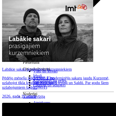
Visas planšetes
Samsung
Apple
Lenovo
Xiaomi
ONYX
Piederumi
Citi pakalpojumi
Labākie sakari prasīgajiem kurzemniekiem
Vāki un ietvari
Irbuļi
Sensors Elpo
Pēdējo mēnešu laikā LMT ir modernizējis sakaru jaudu Kurzemē,
Klaviatūras un peles
Interneta sargs
uzlabojot tīkla kvalitāti Kuldīgā, Liepājā un Saldū. Par godu šiem
Lādētāji un adapteri
VoWi-Fi
uzlabojumiem šajās...
Noderīgi
2026. gada 12. marts
Viedtelevīzija
Atpirkums
Iekārtu apdrošināšana
Atvērtais līgums