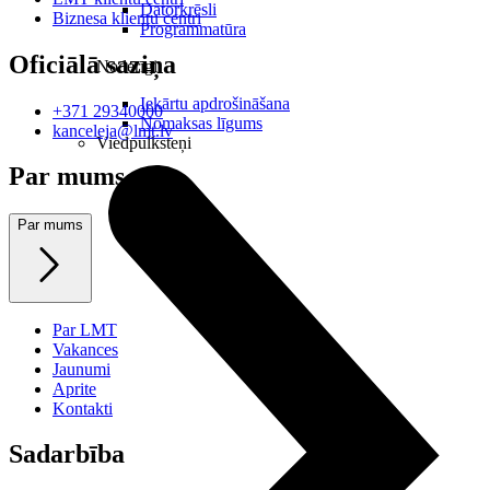
Datorkrēsli
Biznesa klientu centri
Programmatūra
Oficiālā saziņa
Noderīgi
Iekārtu apdrošināšana
+371 29340000
Nomaksas līgums
kanceleja@lmt.lv
Viedpulksteņi
Par mums
Par mums
Par LMT
Vakances
Jaunumi
Aprite
Kontakti
Sadarbība