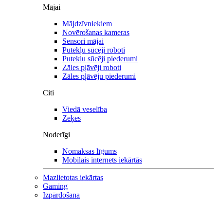
Mājai
Mājdzīvniekiem
Novērošanas kameras
Sensori mājai
Putekļu sūcēji roboti
Putekļu sūcēji piederumi
Zāles pļāvēji roboti
Zāles pļāvēju piederumi
Citi
Viedā veselība
Zeķes
Noderīgi
Nomaksas līgums
Mobilais internets iekārtās
Mazlietotas iekārtas
Gaming
Izpārdošana