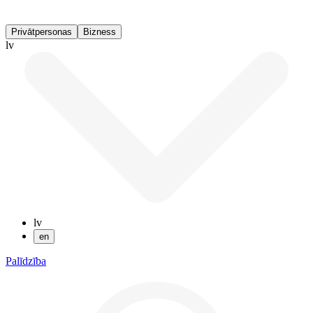
Privātpersonas
Bizness
lv
lv
en
Palīdzība