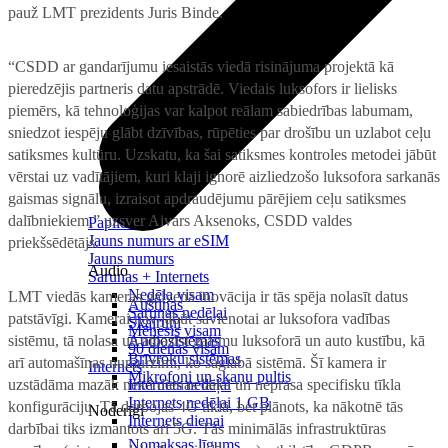
pauž LMT prezidents Juris Binde.
“CSDD ar gandarījumu iesaistās viedā risinājuma projektā kā
pieredzējis partneris datu apstrādē. Viedais luksofors ir lielisks
piemērs, kā tehnoloģijas var kalpot reālam sabiedrības labumam,
sniedzot iespēju glābt dzīvības, rūpēties par drošību un uzlabot ceļu
satiksmes kultūru. Uzskatu, ka šai satiksmes kontroles metodei jābūt
vērstai uz vadītājiem, kuri klaji ignorē aizliedzošo luksofora sarkanās
gaismas signālu, izraisot apdraudējumu pārējiem ceļu satiksmes
dalībniekiem,” uzsver Aivars Aksenoks, CSDD valdes
Papildināt
Jauns numurs ar eSIM
priekšsēdētājs.
Jauns numurs
Audio
Sarunas + Internets
Nedēļa visam
LMT viedās kameras galvenā inovācija ir tās spēja nolasīt datus
Austiņas
Sarunas nedēļai
patstāvīgi. Kamerai nav jābūt savienotai ar luksofora vadības
Skaļruņi
Mēnesis visam
sistēmu, tā nolasa un atpazīst gaismu luksoforā un auto kustību, kā
Audiosistēmas
90 dienas visam
Brīvroku sistēmas
arī automašīnas numurzīmi, ko saglabā sistēmā. Šī kamera ir
Internets
Mikrofoni un skaņu pultis
uzstādāma mazāk nekā dienas laikā un neprasa specifisku tīkla
Internets nedēļai
Internets nedēļai 1 GB
konfigurāciju. Tā darbojas 4G tīklā, bet plānots, ka nākotnē tās
Noderīgi
Internets dienai
darbībai tiks izmantots arī 5G. Tās minimālās infrastruktūras
Nomaksas līgums