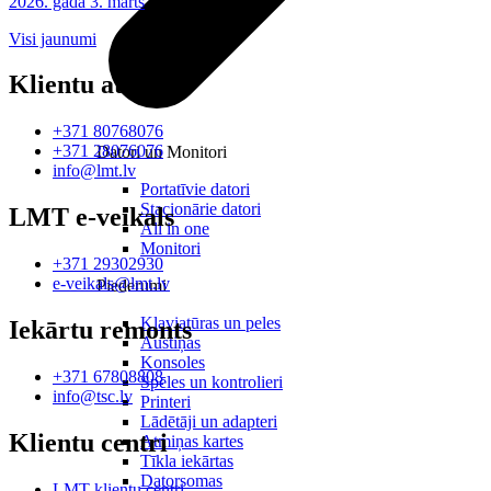
2026. gada 3. marts
Visi jaunumi
Klientu atbalsts
+371 80768076
+371 28076076
Datori un Monitori
info@lmt.lv
Portatīvie datori
Stacionārie datori
LMT e-veikals
All in one
Monitori
+371 29302930
e-veikals@lmt.lv
Piederumi
Klaviatūras un peles
Iekārtu remonts
Austiņas
Konsoles
+371 67808808
Spēles un kontrolieri
info@tsc.lv
Printeri
Lādētāji un adapteri
Klientu centri
Atmiņas kartes
Tīkla iekārtas
Datorsomas
LMT klientu centri