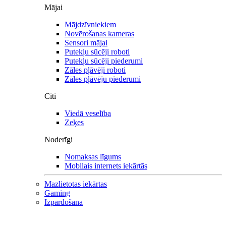
Mājai
Mājdzīvniekiem
Novērošanas kameras
Sensori mājai
Putekļu sūcēji roboti
Putekļu sūcēji piederumi
Zāles pļāvēji roboti
Zāles pļāvēju piederumi
Citi
Viedā veselība
Zeķes
Noderīgi
Nomaksas līgums
Mobilais internets iekārtās
Mazlietotas iekārtas
Gaming
Izpārdošana