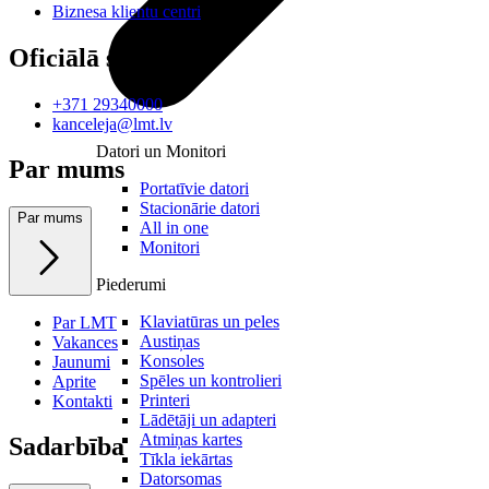
Biznesa klientu centri
Oficiālā saziņa
+371 29340000
kanceleja@lmt.lv
Datori un Monitori
Par mums
Portatīvie datori
Stacionārie datori
Par mums
All in one
Monitori
Piederumi
Klaviatūras un peles
Par LMT
Austiņas
Vakances
Konsoles
Jaunumi
Spēles un kontrolieri
Aprite
Printeri
Kontakti
Lādētāji un adapteri
Atmiņas kartes
Sadarbība
Tīkla iekārtas
Datorsomas