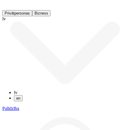
Privātpersonas
Bizness
lv
lv
en
Palīdzība