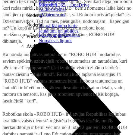
bērniem tiek mācīta latviešu tautas kultūra. Savukārt ideja par robotu
Projektori
Microsoft 365 + OneDrive
kori radās mirklī, kad “ROBO HUB” bērnu nometnes laikā kāds no
Audiosistēmas
jaunajiem programmētājiem vaicāja, vai Robotu koris arī piedalīsies
TV piederumi
Noderīgi
Dziesmusvētkos. Tad nu mēs, pieaugušie, nodomājām – kāpēc gan
Noderīgi
5G pārklājuma karte
ne? Un kopā ar LMT Straumi izveidojām robotu kora
Jautājumi un atbildes
priekšnesumu,” saka Felicita Zatlere-Kotāne, ROBO HUB
Iekārtu apdrošināšana
Priekšapmaksas karte
Nomaksas līgums
dibinātāja.
Audio
Kā norāda iniciatīvas autore, bērni “ROBO HUB” nodarbībās
saviem spēkiem uzbūvējuši robotu tautumeitas un tautudēlus, kuri
pēc tam arī ieprogrammēti, lai izpildītu visiem zināmo latviešu
tautasdziesmu “Rīga dimd”. Robotu kora tapšanā iesaistījās 14
“ROBO HUB” vasaras nometnes bērni. Robotu tautumeitas un
tautudēli ir būvēti no vairākiem desmitiem krāsainu detaļu, vadu,
motoru un sensoru, kas ļāvis robotiem apvienot balsis kopīgā,
fascinējošā "korī".
Robotikas skola «ROBO HUB» ir Latvijas Republikas Izglītības
kvalitātes valsts dienestā reģistrēta izglītības iestāde, un tās
mērķauditorija ir bērni vecumā no 3 līdz 12 gadiem. ROBO HUB
darbības pamatā ir «Lego Education» mācību programma, kas