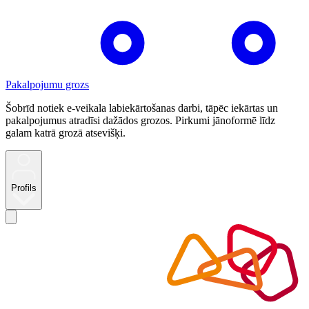
Pakalpojumu grozs
Šobrīd notiek e-veikala labiekārtošanas darbi, tāpēc iekārtas un
pakalpojumus atradīsi dažādos grozos. Pirkumi jānoformē līdz
galam katrā grozā atsevišķi.
Profils