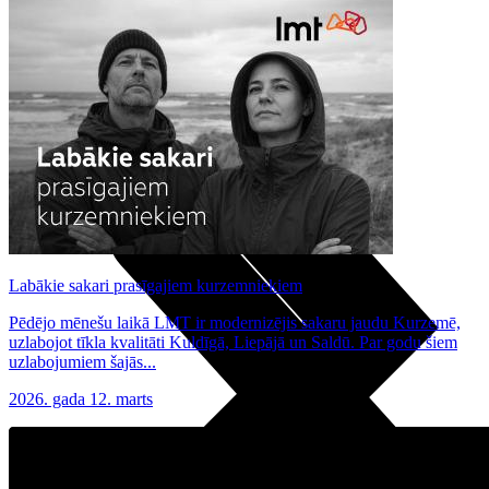
Noderīgi
Planšetes
Maksas un tarifi Latvijā
Maksas un tarifi ārzemēs
LMT Kartes iespējas
Kur nopirkt
Kā kļūt par LMT klientu
eSIM tehnoloģija
Citi pakalpojumi
Labākie sakari prasīgajiem kurzemniekiem
Pēdējo mēnešu laikā LMT ir modernizējis sakaru jaudu Kurzemē,
uzlabojot tīkla kvalitāti Kuldīgā, Liepājā un Saldū. Par godu šiem
uzlabojumiem šajās...
2026. gada 12. marts