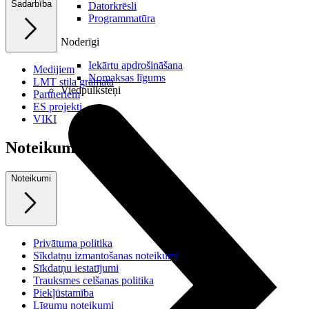
Sadarbība
Datorkrēsli
Programmatūra
Noderīgi
Iekārtu apdrošināšana
Medijiem
Nomaksas līgums
LMT stila grāmata
Viedpulksteņi
Partneriem
ES projekti
VIKI
Noteikumi
Noteikumi
Privātuma politika
Sīkdatņu izmantošanas noteikumi
Sīkdatņu iestatījumi
Trauksmes celšanas politika
Piekļūstamība
Līgumu noteikumi