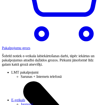
Pakalpojumu grozs
Šobrīd notiek e-veikala labiekārtošanas darbi, tāpēc iekārtas un
pakalpojumus atradīsi dažādos grozos. Pirkumi jānoformē līdz
galam katrā grozā atsevišķi.
LMT pakalpojumi
Sarunas + Internets telefonā
E-veikals
Jaunumi