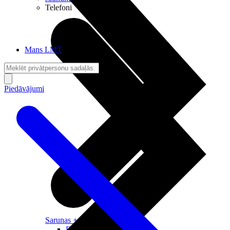
Telefoni
Mans LMT
Piedāvājumi
Sarunas + Internets
Brīvība + Neatkarība