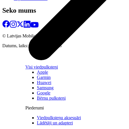
Seko mums
© Latvijas Mobilais Telefons
2026
Datums, laiks: 09.08.2026 17:38
Visi viedpulksteņi
Apple
Garmin
Huawei
Samsung
Google
Bērnu pulksteņi
Piederumi
Viedpulksteņu aksesuāri
Lādētāji un adapteri