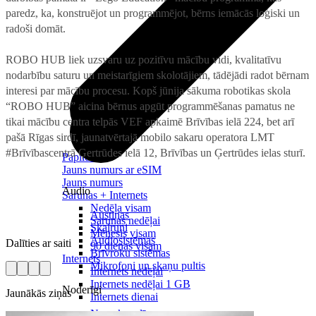
paredz, ka, konstruējot un programmējot, bērns iemācās loģiski un
radoši domāt.
ROBO HUB liek uzsvaru uz pozitīvu mācību vidi, kvalitatīvu
nodarbību saturu un meistarīgiem skolotājiem, tādējādi radot bērnam
interesi par mācību procesu. Kopš jūnija sākuma robotikas skola
“ROBO HUB” aicina bērnus apgūt programmēšanas pamatus ne
tikai mācību centra telpās VEF apkaimē Brīvības ielā 224, bet arī
pašā Rīgas sirdī, jaunatvērtajā mobilo sakaru operatora LMT
#Brīvībascentrā Ģertrūdes ielā 12, Brīvības un Ģertrūdes ielas sturī.
Papildināt
Jauns numurs ar eSIM
Jauns numurs
Audio
Sarunas + Internets
Nedēļa visam
Austiņas
Sarunas nedēļai
Skaļruņi
Mēnesis visam
Audiosistēmas
Dalīties ar saiti
90 dienas visam
Brīvroku sistēmas
Internets
Mikrofoni un skaņu pultis
Internets nedēļai
Internets nedēļai 1 GB
Noderīgi
Jaunākās ziņas
Internets dienai
Nomaksas līgums