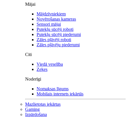
Mājai
Mājdzīvniekiem
Novērošanas kameras
Sensori mājai
Putekļu sūcēji roboti
Putekļu sūcēji piederumi
Zāles pļāvēji roboti
Zāles pļāvēju piederumi
Citi
Viedā veselība
Zeķes
Noderīgi
Nomaksas līgums
Mobilais internets iekārtās
Mazlietotas iekārtas
Gaming
Izpārdošana