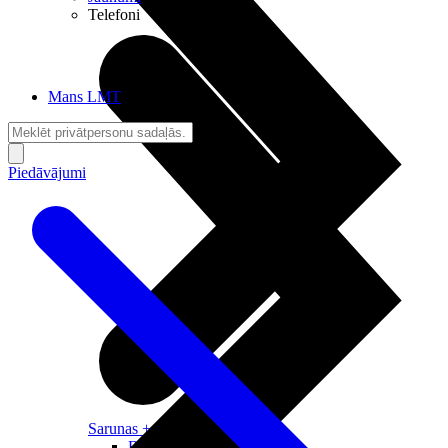
Telefoni
Mans LMT
Piedāvājumi
Sarunas + Internets
Brīvība + Neatkarība