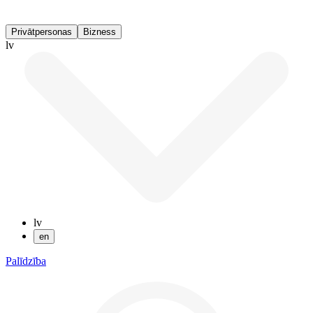
Privātpersonas
Bizness
lv
lv
en
Palīdzība