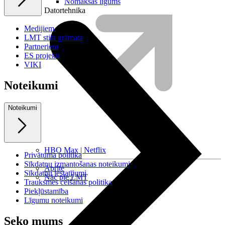
Nomaksas līgums
Datortehnika
Medijiem
LMT stila grāmata
Partneriem
ES projekti
VIKI
Noteikumi
Noteikumi
HBO Max | Netflix
Privātuma politika
Sīkdatņu izmantošanas noteikumi
Aprite
Sīkdatņu iestatījumi
Nāc pie LMT
Trauksmes celšanas politika
Piekļūstamība
Līgumu noteikumi
Seko mums