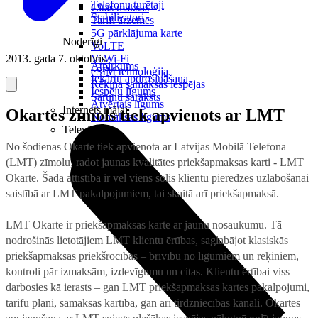
Telefonu turētaji
Citas maksas
Stabilizatori
Tarifi ārzemēs
5G pārklājuma karte
Noderīgi
VoLTE
2013. gada 7. oktobris
VoWi-Fi
Atpirkums
eSIM tehnoloģija
Iekārtu apdrošināšana
Rēķina samaksas iespējas
Iespēju līgums
Sarunu saraksts
Atvērtais līgums
Internets mājai
Okartes zīmols tiek apvienots ar LMT
Nomaksas līgums
Televizori
No šodienas Okarte tiek apvienota ar Latvijas Mobilā Telefona
(LMT) zīmolu, radot jaunas kvalitātes priekšapmaksas karti - LMT
Okarte. Šāda attīstība ir vēl viens solis klientu pieredzes uzlabošanai
saistībā ar LMT pakalpojumiem, tai skaitā arī priekšapmaksā.
LMT Okarte ir priekšapmaksas karte ar jaunu nosaukumu. Tā
nodrošinās lietotājiem LMT klientu ērtības, saglabājot klasiskās
priekšapmaksas priekšrocības – brīvību no līgumiem un rēķiniem,
kontroli pār izmaksām, izdevīgumu un citas. Klientu ērtībai viss
darbosies kā ierasts – gan LMT priekšapmaksas kartes pakalpojumi,
tarifu plāni, samaksas kārtība, gan arī tirdzniecības kanāli. Okartes