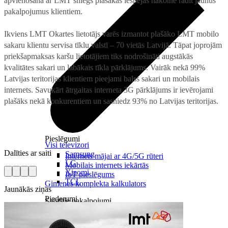
apvienošana ar LMT sniegs plašākas iespējas nākotnē radīt jaunus
pakalpojumus klientiem.
Ikviens LMT Okartes lietotājs varēs izmantot plašāko LMT mobilo
sakaru klientu servisa tīklu valstī – 70 vietās Latvijā. Tāpat joprojām
priekšapmaksas karšu lietotājiem tiks nodrošināti augstākās
kvalitātes sakari un labākais tīkla pārklājums. Vairāk nekā 99%
Latvijas teritorijas klientiem pieejami balss sakari un mobilais
internets. Savukārt ātrgaitas interneta 3G pārklājums ir ievērojami
plašāks nekā konkurentiem un sasniedz 93% no Latvijas teritorijas.
Pieslēgumi
Visi televizori
Dalīties ar saiti
Samsung
Internets mājai ar 4G/5G rūteri
LG
Mobilais internets iekārtās
Xiaomi
IoT pieslēgums
TCL
Ģimenes komplekta kalkulators
Jaunākās ziņas
Piederumi
Saistītie pakalpojumi
Konsoles
Interneta sargs
Spēles un kontrolieri
Tehniskie darbi