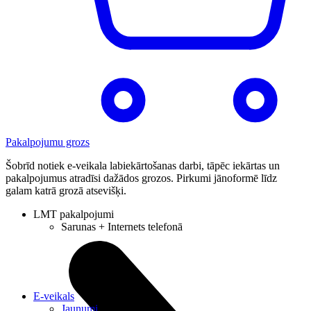
Pakalpojumu grozs
Šobrīd notiek e-veikala labiekārtošanas darbi, tāpēc iekārtas un
pakalpojumus atradīsi dažādos grozos. Pirkumi jānoformē līdz
galam katrā grozā atsevišķi.
LMT pakalpojumi
Sarunas + Internets telefonā
E-veikals
Jaunumi