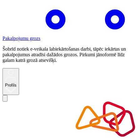
Pakalpojumu grozs
Šobrīd notiek e-veikala labiekārtošanas darbi, tāpēc iekārtas un
pakalpojumus atradīsi dažādos grozos. Pirkumi jānoformē līdz
galam katrā grozā atsevišķi.
Profils