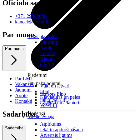
Oficiālā saziņa
+371 29340000
kanceleja@lmt.lv
Par mums
Visas planšetes
Samsung
Apple
Par mums
Lenovo
Xiaomi
ONYX
Piederumi
Par LMT
Citi pakalpojumi
Vakances
Vāki un ietvari
Jaunumi
Irbuļi
Sensors Elpo
Aprite
Klaviatūras un peles
Interneta sargs
Kontakti
Lādētāji un adapteri
VoWi-Fi
Sadarbība
Noderīgi
Viedtelevīzija
Atpirkums
Sadarbība
Iekārtu apdrošināšana
Atvērtais līgums