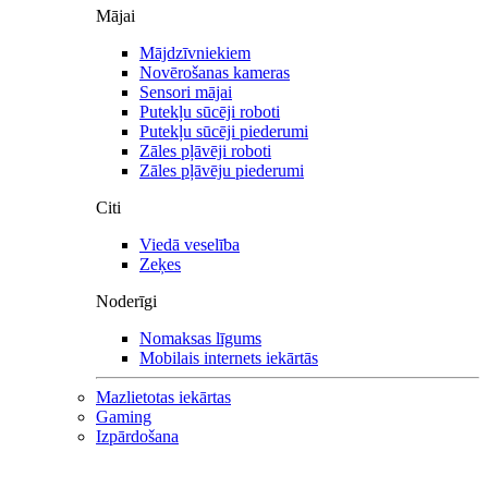
Mājai
Mājdzīvniekiem
Novērošanas kameras
Sensori mājai
Putekļu sūcēji roboti
Putekļu sūcēji piederumi
Zāles pļāvēji roboti
Zāles pļāvēju piederumi
Citi
Viedā veselība
Zeķes
Noderīgi
Nomaksas līgums
Mobilais internets iekārtās
Mazlietotas iekārtas
Gaming
Izpārdošana