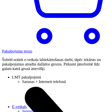
Pakalpojumu grozs
Šobrīd notiek e-veikala labiekārtošanas darbi, tāpēc iekārtas un
pakalpojumus atradīsi dažādos grozos. Pirkumi jānoformē līdz
galam katrā grozā atsevišķi.
LMT pakalpojumi
Sarunas + Internets telefonā
E-veikals
Jaunumi