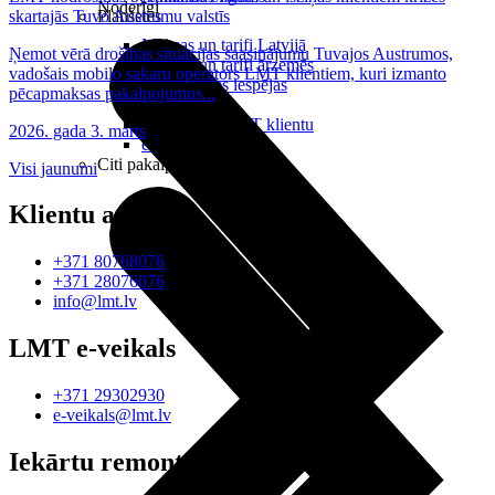
Noderīgi
skartajās Tuvo Austrumu valstīs
Planšetes
Maksas un tarifi Latvijā
Ņemot vērā drošības situācijas saasinājumu Tuvajos Austrumos,
Maksas un tarifi ārzemēs
vadošais mobilo sakaru operators LMT klientiem, kuri izmanto
LMT Kartes iespējas
pēcapmaksas pakalpojumus...
Kur nopirkt
Kā kļūt par LMT klientu
2026. gada 3. marts
eSIM tehnoloģija
Citi pakalpojumi
Visi jaunumi
Klientu atbalsts
+371 80768076
+371 28076076
info@lmt.lv
LMT e-veikals
+371 29302930
e-veikals@lmt.lv
Iekārtu remonts