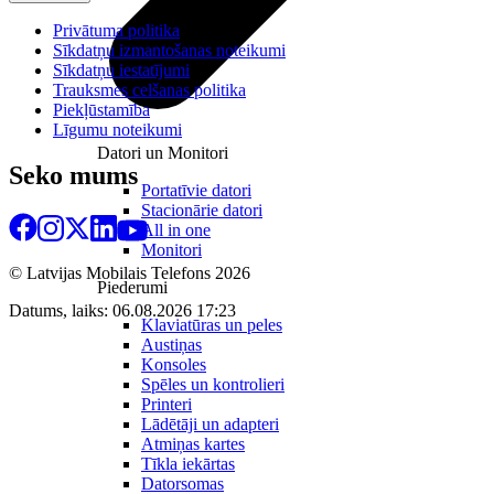
Privātuma politika
Sīkdatņu izmantošanas noteikumi
Sīkdatņu iestatījumi
Trauksmes celšanas politika
Piekļūstamība
Līgumu noteikumi
Datori un Monitori
Seko mums
Portatīvie datori
Stacionārie datori
All in one
Monitori
© Latvijas Mobilais Telefons
2026
Piederumi
Datums, laiks: 06.08.2026 17:23
Klaviatūras un peles
Austiņas
Konsoles
Spēles un kontrolieri
Printeri
Lādētāji un adapteri
Atmiņas kartes
Tīkla iekārtas
Datorsomas