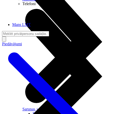
Telefoni
Mans LMT
Piedāvājumi
Sarunas + Internets
Brīvība + Neatkarība