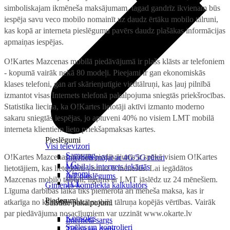
simboliskajam ikmēneša maksājumam, tagad gandrīz ikvienam būs
iespēja savu veco mobilo nomainīt uz daudz ērtāku mobilo tālruni,
kas kopā ar interneta pieslēgumu pavērs daudz plašākas informācijas
apmaiņas iespējas.
O!Kartes Mazcenas mobilā piedāvājumā ir plašs klāsts ar telefoniem
- kopumā vairāk nekā 80 modeļi. Pieejami ir gan ekonomiskās
klases telefoni, gan arī skārienjutīgie viedtālruņi, kas ļauj pilnībā
izmantot visas Internets telefonā pakalpojuma sniegtās priekšrocības.
Statistika liecina, ka O!Kartes lietotāji aktīvi izmanto moderno
sakaru sniegtās iespējas, jo aptuveni 40% no visiem LMT mobilā
interneta klientiem lieto priekšapmaksas kartes.
Pieslēgumi
Visi televizori
Samsung
O!Kartes Mazcenas mobilā piedāvājums ir spēkā visiem O!Kartes
Internets mājai ar 4G/5G rūteri
LG
Mobilais internets iekārtās
lietotājiem, kas lieto karti vismaz 6 mēnešus. Lai iegādātos
Xiaomi
IoT pieslēgums
Mazcenas mobilo tālruni, līgums ar LMT jāslēdz uz 24 mēnešiem.
TCL
Ģimenes komplekta kalkulators
Līguma darbības laikā tiks piemērota arī mēneša maksa, kas ir
Piederumi
atkarīga no katra konkrētā mobilā tālruņa kopējās vērtības. Vairāk
Saistītie pakalpojumi
par piedāvājuma nosacījumiem var uzzināt www.okarte.lv
Konsoles
Interneta sargs
Spēles un kontrolieri
Tehniskie darbi