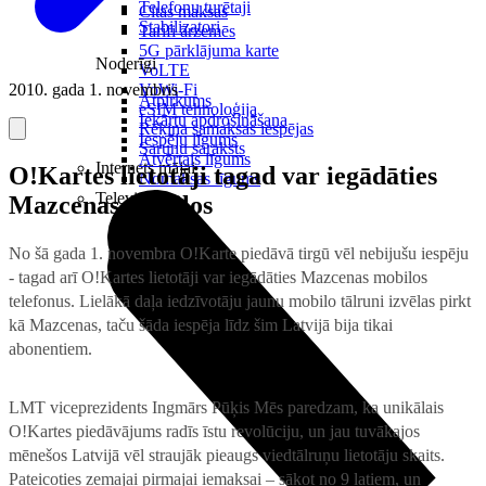
Telefonu turētaji
Citas maksas
Stabilizatori
Tarifi ārzemēs
5G pārklājuma karte
Noderīgi
VoLTE
2010. gada 1. novembris
VoWi-Fi
Atpirkums
eSIM tehnoloģija
Iekārtu apdrošināšana
Rēķina samaksas iespējas
Iespēju līgums
Sarunu saraksts
Atvērtais līgums
Internets mājai
O!Kartes lietotāji tagad var iegādāties
Nomaksas līgums
Televizori
Mazcenas mobilos
No šā gada 1. novembra O!Karte piedāvā tirgū vēl nebijušu iespēju
- tagad arī O!Kartes lietotāji var iegādāties Mazcenas mobilos
telefonus. Lielākā daļa iedzīvotāju jaunu mobilo tālruni izvēlas pirkt
kā Mazcenas, taču šāda iespēja līdz šim Latvijā bija tikai
abonentiem.
LMT viceprezidents Ingmārs Pūķis
Mēs paredzam, ka unikālais
O!Kartes piedāvājums radīs īstu revolūciju, un jau tuvākajos
mēnešos Latvijā vēl straujāk pieaugs viedtālruņu lietotāju skaits.
Pateicoties zemajai pirmajai iemaksai – sākot no 9 latiem, un