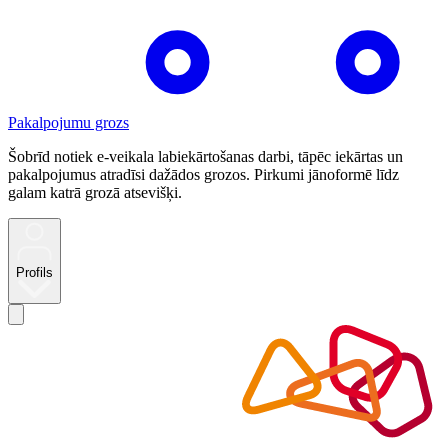
Pakalpojumu grozs
Šobrīd notiek e-veikala labiekārtošanas darbi, tāpēc iekārtas un
pakalpojumus atradīsi dažādos grozos. Pirkumi jānoformē līdz
galam katrā grozā atsevišķi.
Profils