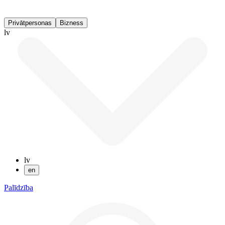
Privātpersonas
Bizness
lv
lv
en
Palīdzība