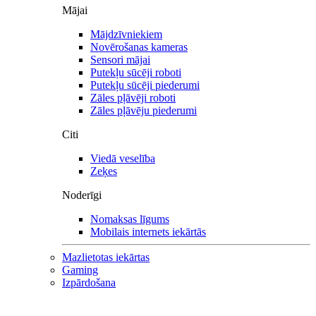
Mājai
Mājdzīvniekiem
Novērošanas kameras
Sensori mājai
Putekļu sūcēji roboti
Putekļu sūcēji piederumi
Zāles pļāvēji roboti
Zāles pļāvēju piederumi
Citi
Viedā veselība
Zeķes
Noderīgi
Nomaksas līgums
Mobilais internets iekārtās
Mazlietotas iekārtas
Gaming
Izpārdošana