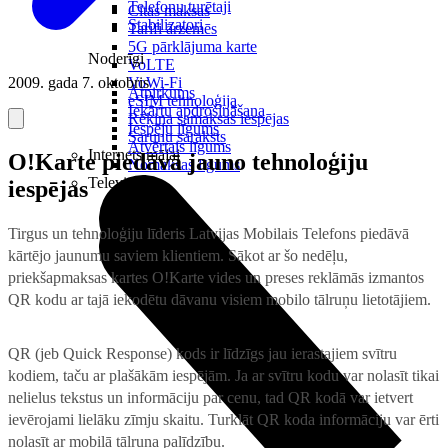
Telefonu turētaji
Citas maksas
Stabilizatori
Tarifi ārzemēs
5G pārklājuma karte
Noderīgi
VoLTE
2009. gada 7. oktobris
VoWi-Fi
Atpirkums
eSIM tehnoloģija
Iekārtu apdrošināšana
Rēķina samaksas iespējas
Iespēju līgums
Sarunu saraksts
Atvērtais līgums
Internets mājai
O!Karte piedāvā jauno tehnoloģiju
Nomaksas līgums
Televizori
iespējas
Tirgus un tehnoloģiju līderis Latvijas Mobilais Telefons piedāvā
kārtējo jaunumu saviem klientiem. Sākot ar šo nedēļu,
priekšapmaksas kartes O!Karte vides un preses reklāmās izmantos
QR kodu ar tajā iekodētu dāvanu visiem mobilo tālruņu lietotājiem.
QR (jeb Quick Response) kods ir līdzīgs jau ierastajiem svītru
kodiem, taču ar plašākām iespējām. Ja ar svītru kodu var nolasīt tikai
nelielus tekstus un informāciju par cenu, tad QR kodā var ietvert
ievērojami lielāku zīmju skaitu. Turklāt QR koda informāciju var ērti
nolasīt ar mobilā tālruņa palīdzību.