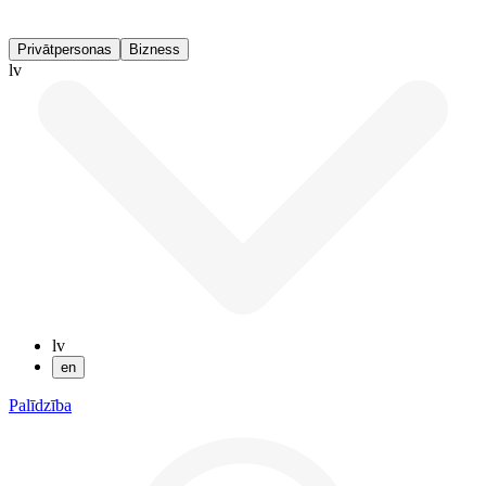
Privātpersonas
Bizness
lv
lv
en
Palīdzība