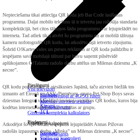
Nepieciešama tikai attiecīga QR koda jeb Bar Code lasīšanas
programma. Daļai mobilo telefonu tā ir ietverta jau ražotāja standarta
komplektācijā, bet citos tālruņos šādu programmu var lejupielādēt no
interneta. Tad atliek tikai atvērt šo programmu un ar mobilā tālruņa
kameru nofotografēt QR kodu, lai atkodētu tajā ietverto ziņojumu.
Šobrīd O!Kartes vides un preses reklāmās ar QR koda palīdzību ir
iespējams savā mobilajā tālrunī par brīvu saņemt pilsētvidē
aplūkojamos O!Talantu radošo darbu attēlus un Milenas dziesmu „К
весне”.
Pieslēgumi
QR kodu popularitāte ir aizsākusies Japānā, taču aizvien biežāk tos
Visi televizori
izmanto arī Eiropā un ASV. Piemēram, grupa Pet Shop Boys savas
Samsung
Internets mājai ar 4G/5G rūteri
LG
dziesmas Integral videoklipā ievietoja vairākus QR kodus, kuros bija
Mobilais internets iekārtās
Xiaomi
IoT pieslēgums
kodētas interneta adreses, kas saistītas ar grupu.
TCL
Ģimenes komplekta kalkulators
Piederumi
Saistītie pakalpojumi
Atkodējot šo QR kodu, iespējams lejupielādēt Annas Pižovas
radošās izpausmes darbu „Minka” un Milenas dziesmu „К весне”.
Konsoles
Interneta sargs
Spēles un kontrolieri
Tehniskie darbi