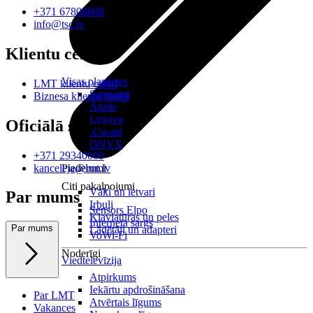
+371 67808808
info@tsc.lv
Klientu centri
Visas planšetes
LMT klientu centri
Samsung
Biznesa klientu centri
Apple
Lenovo
Oficiālā saziņa
Xiaomi
ONYX
+371 29340000
kanceleja@lmt.lv
Piederumi
Citi pakalpojumi
Vāki un ietvari
Par mums
Irbuļi
Sensors Elpo
Klaviatūras un peles
Interneta sargs
Par mums
Lādētāji un adapteri
VoWi-Fi
Noderīgi
Viedtelevīzija
Atpirkums
Iekārtu apdrošināšana
Par LMT
Atvērtais līgums
Vakances