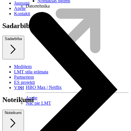
Nomaksas līgums
Jaunumi
Datortehnika
Aprite
Kontakti
Sadarbība
Sadarbība
Medijiem
LMT stila grāmata
Partneriem
ES projekti
HBO Max | Netflix
VIKI
Aprite
Noteikumi
Nāc pie LMT
Noteikumi