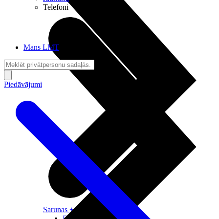
Telefoni
Mans LMT
Piedāvājumi
Sarunas + Internets
Brīvība + Neatkarība