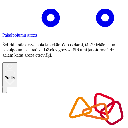
Pakalpojumu grozs
Šobrīd notiek e-veikala labiekārtošanas darbi, tāpēc iekārtas un
pakalpojumus atradīsi dažādos grozos. Pirkumi jānoformē līdz
galam katrā grozā atsevišķi.
Profils