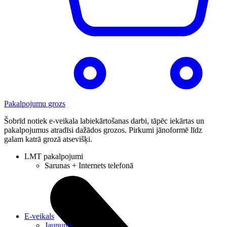
Pakalpojumu grozs
Šobrīd notiek e-veikala labiekārtošanas darbi, tāpēc iekārtas un
pakalpojumus atradīsi dažādos grozos. Pirkumi jānoformē līdz
galam katrā grozā atsevišķi.
LMT pakalpojumi
Sarunas + Internets telefonā
E-veikals
Jaunumi