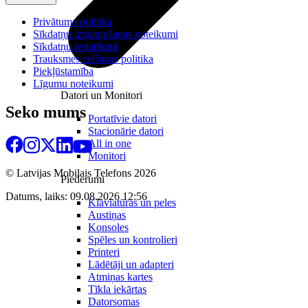
Privātuma politika
Sīkdatņu izmantošanas noteikumi
Sīkdatņu iestatījumi
Trauksmes celšanas politika
Piekļūstamība
Līgumu noteikumi
Datori un Monitori
Seko mums
Portatīvie datori
Stacionārie datori
All in one
Monitori
© Latvijas Mobilais Telefons
2026
Piederumi
Datums, laiks: 09.08.2026 12:56
Klaviatūras un peles
Austiņas
Konsoles
Spēles un kontrolieri
Printeri
Lādētāji un adapteri
Atmiņas kartes
Tīkla iekārtas
Datorsomas