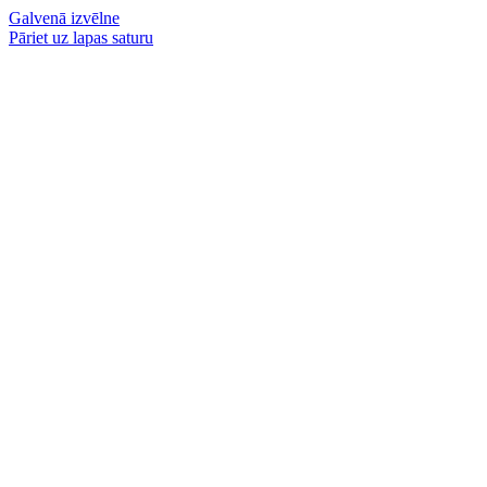
Galvenā izvēlne
Pāriet uz lapas saturu