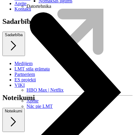
Nomaksas līgums
Aprite
Datortehnika
Kontakti
Sadarbība
Sadarbība
Medijiem
LMT stila grāmata
Partneriem
ES projekti
VIKI
HBO Max | Netflix
Noteikumi
Aprite
Nāc pie LMT
Noteikumi