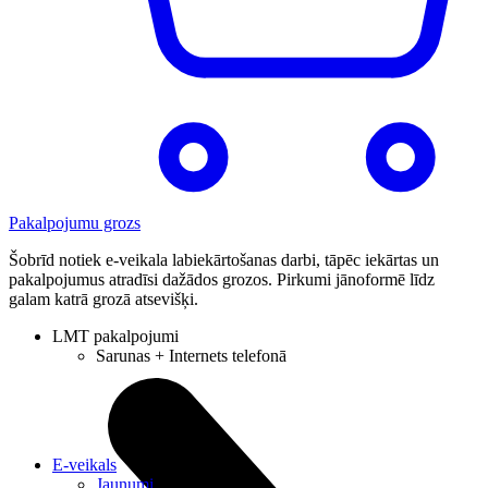
Pakalpojumu grozs
Šobrīd notiek e-veikala labiekārtošanas darbi, tāpēc iekārtas un
pakalpojumus atradīsi dažādos grozos. Pirkumi jānoformē līdz
galam katrā grozā atsevišķi.
LMT pakalpojumi
Sarunas + Internets telefonā
E-veikals
Jaunumi