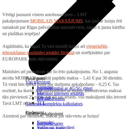
Vērtīgi jaunumi visiem autobraucējiem – LMT
pakalpojumam
MOBILAIS MAKSĀJUMS
, kas ļauj ar īsziņu ērti
samaksāt par Rīgas pašvaldības autostāvvietu, tagad ir jauna kārtība
un plašākas iespējas!
Atgādinām, ka tagad Tu vari nosūtīt īsziņu arī
vienreizējās
iebraukšanas caurlaides iegādei Jūrmalā
un norēķināties par
EUROPARK auto stāvvietām.
Mainīsies arī piemaksas par šo ērto pakalpojumu. No 1. augusta
atcelta MOBILLY noteiktā papildu maksa – 1,41 € par 30 dienām.
Pieslēgumi
Visi televizori
Tā vietā būs spēkā masa par darījuma apkalpošanu – 0,25 €. Tas
Samsung
Internets mājai ar 4G/5G rūteri
nozīmē, ka ikreiz, kad norēķināsies ar īsziņu, autostāvietas maksai
LG
Mobilais internets iekārtās
tiks pievienoti 25 centi. Un kā jau ierasts, visi maksājumi tiks ietverti
Xiaomi
IoT pieslēgums
TCL
Tavā LMT rēķinā.
Ģimenes komplekta kalkulators
Piederumi
Saistītie pakalpojumi
Aizmirsti par sīknaudu, maksā par stāvvietu ar īsziņu!
Konsoles
Interneta sargs
Spēles un kontrolieri
Tehniskie darbi