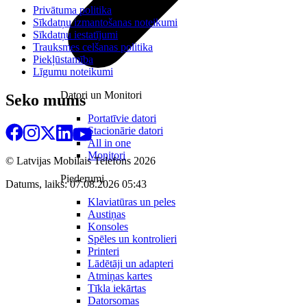
Privātuma politika
Sīkdatņu izmantošanas noteikumi
Sīkdatņu iestatījumi
Trauksmes celšanas politika
Piekļūstamība
Līgumu noteikumi
Datori un Monitori
Seko mums
Portatīvie datori
Stacionārie datori
All in one
Monitori
© Latvijas Mobilais Telefons
2026
Piederumi
Datums, laiks: 07.08.2026 05:43
Klaviatūras un peles
Austiņas
Konsoles
Spēles un kontrolieri
Printeri
Lādētāji un adapteri
Atmiņas kartes
Tīkla iekārtas
Datorsomas