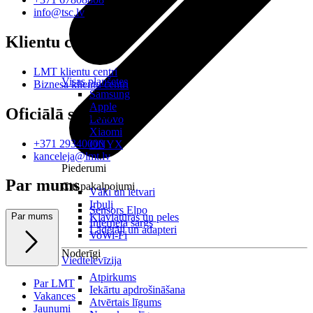
info@tsc.lv
Klientu centri
LMT klientu centri
Visas planšetes
Biznesa klientu centri
Samsung
Apple
Oficiālā saziņa
Lenovo
Xiaomi
+371 29340000
ONYX
kanceleja@lmt.lv
Piederumi
Par mums
Citi pakalpojumi
Vāki un ietvari
Irbuļi
Sensors Elpo
Klaviatūras un peles
Par mums
Interneta sargs
Lādētāji un adapteri
VoWi-Fi
Noderīgi
Viedtelevīzija
Atpirkums
Par LMT
Iekārtu apdrošināšana
Vakances
Atvērtais līgums
Jaunumi