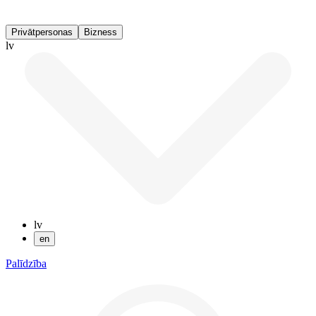
Privātpersonas
Bizness
lv
lv
en
Palīdzība