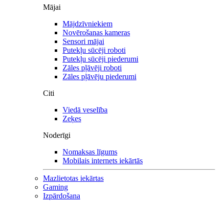
Mājai
Mājdzīvniekiem
Novērošanas kameras
Sensori mājai
Putekļu sūcēji roboti
Putekļu sūcēji piederumi
Zāles pļāvēji roboti
Zāles pļāvēju piederumi
Citi
Viedā veselība
Zeķes
Noderīgi
Nomaksas līgums
Mobilais internets iekārtās
Mazlietotas iekārtas
Gaming
Izpārdošana