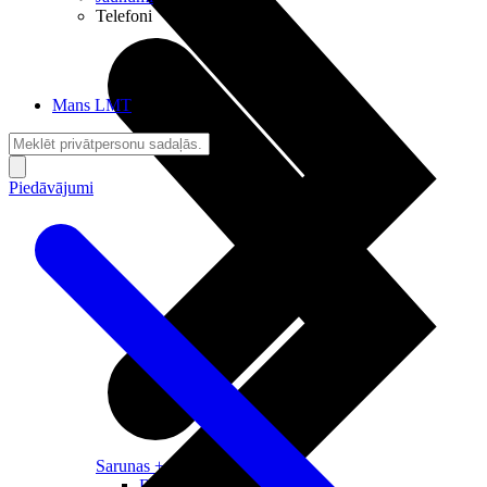
Telefoni
Mans LMT
Piedāvājumi
Sarunas + Internets
Brīvība + Neatkarība