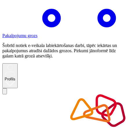
Pakalpojumu grozs
Šobrīd notiek e-veikala labiekārtošanas darbi, tāpēc iekārtas un
pakalpojumus atradīsi dažādos grozos. Pirkumi jānoformē līdz
galam katrā grozā atsevišķi.
Profils