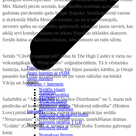
Mrs. Maisel) piecās sezonās, kura darbība norisinās aizvadītā
gadsimta piecdesmito gadu beigās Ņujorkā. Seriāla galvenā varone
ir dzirkstošā Midža Meizeles kundze, un tas ir iedvesmojošs,
sievietes spēku un uzņēmību apliecinošs stāsts par jaunu sievieti, kas
atklāj sevī komiķes talantu un iekaro Ņujorkas izklaides skatuves.
Seriāls lutina ar skaistiem tērpiem, labu humoru un raitu sižetu.
Seriāls “Cilvēks augstajā pilī” (Man In The High Castle) ir viens no
veiksmīgākajiem “Prime video” oriģinālseriāliem. Tā ir vēsturiska
Papildināt
fantāzija, kas attēlo, kāda varētu būt bijusi pasaules kārtība, ja Otrajā
Jauns numurs ar eSIM
pasaules karā būtu uzvarējušas un pie varas nākušas nacistiskā
Jauns numurs
Audio
Vācija un Japāna.
Sarunas + Internets
Nedēļa visam
Austiņas
Sarunas nedēļai
Skaļruņi
Sadarbībā ar “Amazon MGM Studios Distribution” no 5. marta tiek
Mēnesis visam
Audiosistēmas
piedāvāta arī komēdijdrāmas seriāla “Modernā mīlestība” (Modern
90 dienas visam
Brīvroku sistēmas
Internets
Love) pirmā un otrā sezona, supervaroņu animācijas seriāla
Mikrofoni un skaņu pultis
Internets nedēļai
“Neuzvaramais” (Invincible) pirmā sezona, izmeklēšanas drāmas
Internets nedēļai 1 GB
Noderīgi
“Goliāts” (Goliath) 1.–4. sezona ar Biliju Bobu Torntonu galvenajā
Internets dienai
lomā.
Nomaksas līgums