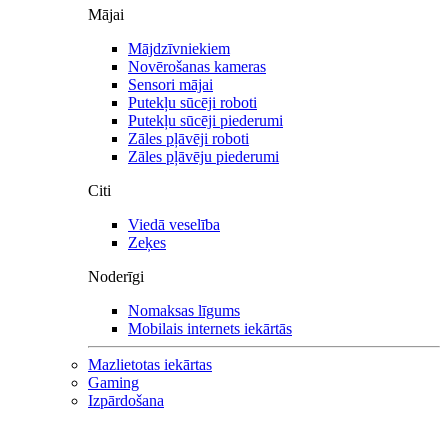
Mājai
Mājdzīvniekiem
Novērošanas kameras
Sensori mājai
Putekļu sūcēji roboti
Putekļu sūcēji piederumi
Zāles pļāvēji roboti
Zāles pļāvēju piederumi
Citi
Viedā veselība
Zeķes
Noderīgi
Nomaksas līgums
Mobilais internets iekārtās
Mazlietotas iekārtas
Gaming
Izpārdošana