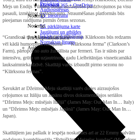
Projektori
Microsoft 365 + OneDrive
Mejs un Endijs Vilmans dodas aizraujošos piedzīvojumos pa visu
Audiosistēmas
pasauli, izmēģinot dažādus auto. Straumēšanas platformās būs
TV piederumi
Noderīgi
pieejamas raidījuma pirmās četras sezonas.
Noderīgi
5G pārklājuma karte
Jautājumi un atbildes
Iekārtu apdrošināšana
“Grandiozā tūre” šova vadītājs Džeremijs Klārksons būs redzams
Priekšapmaksas karte
Nomaksas līgums
vēl kādā humorpilnā raidījumā – “Klārksona ferma” (Clarkson’s
Audio
Farm), pārtopot no auto žurnālista par fermeri. Tas ir stāsts par
intensīvu, grūtu un uzjautrinošu gadu Lielbritānijas visneticamākā
lauksaimnieka dzīvē. Skatītāji varēs izbaudīt pirmo sezonu no
“Klārksona fermas”.
Savukārt ar Džeimsu Meju skatītāji varēs doties aizraujošos
ceļojumos uz Itāliju un Japānu divos dokumentālajos seriālos
“Džeimss Mejs: mūsējais Itālijā” (James May: Our Man In… Italy)
un “Džeimss Mejs: mūsējais Japānā” (James May: Our Man In…
Japan).
Skatītājiem jau pašlaik ir iespēja noskatīties arī ar 22 Emmy balvām
godalgoto komēdijseriālu “Brīnišķīgā Meizelas kundze” (Marvelous