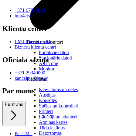
+371 67808808
info@tsc.lv
Klientu centri
LMT klientu centri
Datori un Monitori
Biznesa klientu centri
Portatīvie datori
Stacionārie datori
Oficiālā saziņa
All in one
Monitori
+371 29340000
kanceleja@lmt.lv
Piederumi
Klaviatūras un peles
Par mums
Austiņas
Konsoles
Par mums
Spēles un kontrolieri
Printeri
Lādētāji un adapteri
Atmiņas kartes
Tīkla iekārtas
Datorsomas
Par LMT