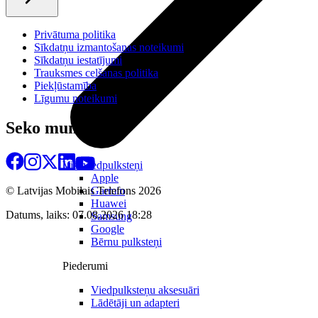
Privātuma politika
Sīkdatņu izmantošanas noteikumi
Sīkdatņu iestatījumi
Trauksmes celšanas politika
Piekļūstamība
Līgumu noteikumi
Seko mums
Visi viedpulksteņi
Apple
Garmin
© Latvijas Mobilais Telefons
2026
Huawei
Datums, laiks: 07.08.2026 18:28
Samsung
Google
Bērnu pulksteņi
Piederumi
Viedpulksteņu aksesuāri
Lādētāji un adapteri