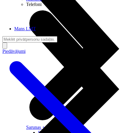
Telefoni
Mans LMT
Piedāvājumi
Sarunas + Internets
Brīvība + Neatkarība