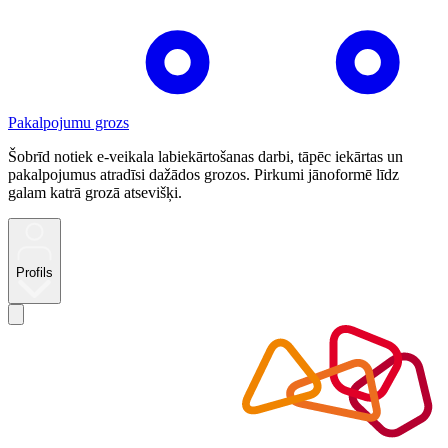
Pakalpojumu grozs
Šobrīd notiek e-veikala labiekārtošanas darbi, tāpēc iekārtas un
pakalpojumus atradīsi dažādos grozos. Pirkumi jānoformē līdz
galam katrā grozā atsevišķi.
Profils