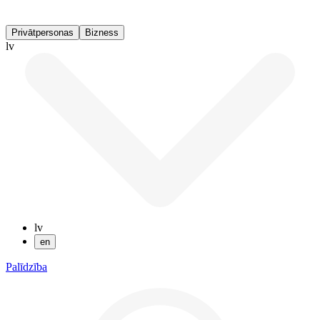
Privātpersonas
Bizness
lv
lv
en
Palīdzība