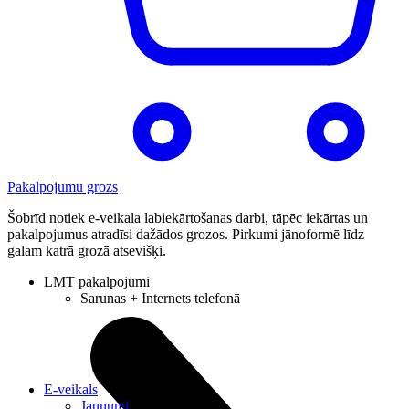
Pakalpojumu grozs
Šobrīd notiek e-veikala labiekārtošanas darbi, tāpēc iekārtas un
pakalpojumus atradīsi dažādos grozos. Pirkumi jānoformē līdz
galam katrā grozā atsevišķi.
LMT pakalpojumi
Sarunas + Internets telefonā
E-veikals
Jaunumi