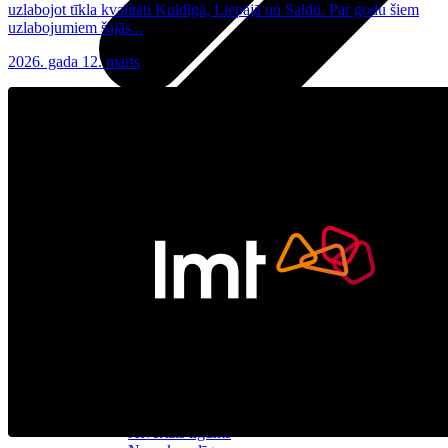
uzlabojot tīkla kvalitāti Kuldīgā, Liepājā un Saldū. Par godu šiem
uzlabojumiem šajās...
2026. gada 12. marts
Visas planšetes
Samsung
Apple
Lenovo
Xiaomi
ONYX
Piederumi
Citi pakalpojumi
Vāki un ietvari
Irbuļi
Sensors Elpo
Klaviatūras un peles
Interneta sargs
Lādētāji un adapteri
VoWi-Fi
Noderīgi
Viedtelevīzija
Atpirkums
Iekārtu apdrošināšana
Atvērtais līgums