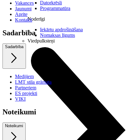
Datorkrēsli
Vakances
Programmatūra
Jaunumi
Aprite
Noderīgi
Kontakti
Iekārtu apdrošināšana
Sadarbība
Nomaksas līgums
Viedpulksteņi
Sadarbība
Medijiem
LMT stila grāmata
Partneriem
ES projekti
VIKI
Noteikumi
Noteikumi