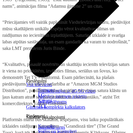
nams”, animācijas filma “Adamsu ģimene 2” un citas.
“Priecājamies vēl vairāk paplašināt Viedtelevīzijas saturu, piedāvājot
mūsu skatītājiem unikālu iespēju vērot kvalitatīvas filmas un
raidījumus no iecienītiem izplatītājiem. Saturīga izklaide ir svarīga
labas atpūtas sastāvdaļa, un esam gandarīti, ka varam to nodrošināt,”
saka LMT prezidents Juris Binde.
“Kvalitatīvs, pasaulē novērtēts un skatītāju iecienīts televīzijas saturs
ir viena no prioritātēm, izvēloties filmas, seriālus un šovus, ko
demonstrēt Tet TV+ platformā. Esam pārliecināti, ka plašais
Pieslēgumi
piedāvājums, ko sniedz sadarbība ar “Amazon MGM Studios
Visi televizori
Samsung
Distribution”, papildinās mūsu bagātīgo televīzijas satura klāstu un
Internets mājai ar 4G/5G rūteri
LG
Mobilais internets iekārtās
ļaus katram atrast sev piemērotāko un interesantāko,” atzīst Tet
Xiaomi
IoT pieslēgums
komercdirektors Edgars Grandāns.
TCL
Ģimenes komplekta kalkulators
Piederumi
Saistītie pakalpojumi
Platformās martā būs skatāms, iespējams, visu laiku populārākais
izklaides raidījums automīļiem – “Grandiozā tūre” (The Grand
Konsoles
Interneta sargs
Spēles un kontrolieri
Tour), kurā trīs harizmātiski vadītāji Džeremijs Klārksons, Džeims
Tehniskie darbi