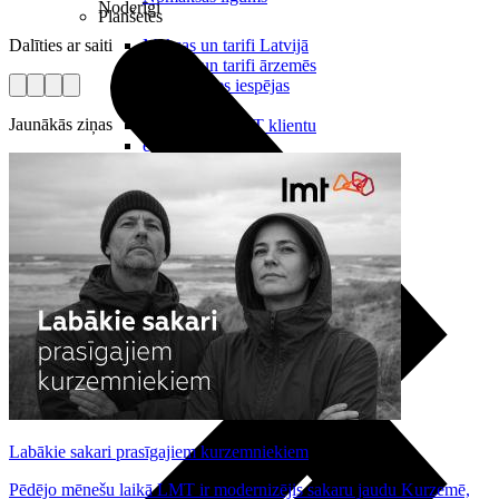
Noderīgi
Planšetes
Dalīties ar saiti
Maksas un tarifi Latvijā
Maksas un tarifi ārzemēs
LMT Kartes iespējas
Kur nopirkt
Jaunākās ziņas
Kā kļūt par LMT klientu
eSIM tehnoloģija
Citi pakalpojumi
Labākie sakari prasīgajiem kurzemniekiem
Pēdējo mēnešu laikā LMT ir modernizējis sakaru jaudu Kurzemē,