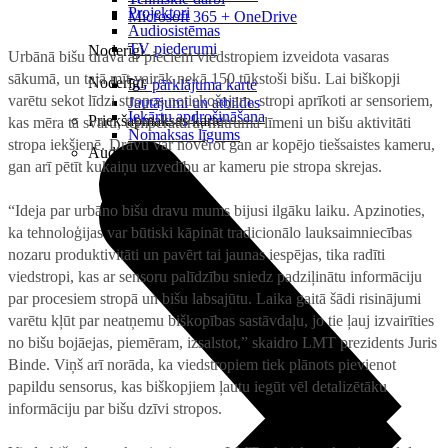
Projektori
Microsoft 365 + OneDrive
Audiosistēmas
TV piederumi
Noderīgi
Urbānā bišu drava ar pieciem viedstropiem izveidota vasaras
sākumā, un tajā mīt vairāk nekā 150 tūkstoši bišu. Lai biškopji
Noderīgi
5G pārklājuma karte
varētu sekot līdzi stropos notiekošajam, stropi aprīkoti ar sensoriem,
Jautājumi un atbildes
Iekārtu apdrošināšana
Priekšapmaksas karte
kas mēra tā svaru, temperatūru, mitruma līmeni un bišu aktivitāti
Nomaksas līgums
stropa iekšienē. Dravu var novērot gan ar kopējo tiešsaistes kameru,
Audio
gan arī pētīt kukaiņu uzvedību ar kameru pie stropa skrejas.
“Ideja par urbāno bišu dravu mums bijusi ilgāku laiku. Apzinoties,
ka tehnoloģijas var būtiski kāpināt tradicionālo lauksaimniecības
nozaru produktivitāti un pavērt tai jaunas iespējas, tika radīti
viedstropi, kas ar sensoru palīdzību sniedz padziļinātu informāciju
par procesiem stropā un bišu labsajūtu. Laika gaitā šādi risinājumi
varētu kļūt par neatņemu biškopības sastāvdaļu, jo tie ļauj izvairīties
no bišu bojāejas, piemēram, izsalstot,” skaidro LMT prezidents Juris
Binde. Viņš arī norāda, ka viedstropiem tiek plānots pievienot
papildu sensorus, kas biškopjiem ļautu iegūt vēl detalizētāku
informāciju par bišu dzīvi stropos.