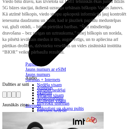
Viedo bišu dravu, kas izvietota uz LMT tehniskās ēkas jumta līdzās
5G bāzes stacijai, ikdienā uzrauga urbānais biškopis Valdis Janovs.
Kā atzīmē biškopis, viedo stropu apkopotā informācija ļauj kontrolēt
ienesuma daudzumu un zināt, kad ir jāuzliek papildu medustelpas
vai, gluži otrādi, – bitēm pietrūkst barības. “Šī ir mūsdienīga
dravošana – bez steigas un uztraukuma,” smej biškopis un norāda,
ka pilsētā ievāktais medus ir tīrs, augstvērtīgs, un to apliecina arī
pārtikas drošības, dzīvnieku veselības un vides zinātniskā institūta
“BIOR” veikto pārbaužu rezultāti.
Papildināt
Jauns numurs ar eSIM
Jauns numurs
Audio
Sarunas + Internets
Dalīties ar saiti
Nedēļa visam
Austiņas
Sarunas nedēļai
Skaļruņi
Mēnesis visam
Audiosistēmas
90 dienas visam
Brīvroku sistēmas
Jaunākās ziņas
Internets
Mikrofoni un skaņu pultis
Internets nedēļai
Internets nedēļai 1 GB
Noderīgi
Internets dienai
Nomaksas līgums