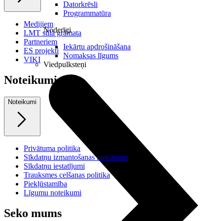
Datorkrēsli
Programmatūra
Medijiem
Noderīgi
LMT stila grāmata
Partneriem
Iekārtu apdrošināšana
ES projekti
Nomaksas līgums
VIKI
Viedpulksteņi
Noteikumi
Noteikumi
Privātuma politika
Sīkdatņu izmantošanas noteikumi
Sīkdatņu iestatījumi
Trauksmes celšanas politika
Piekļūstamība
Līgumu noteikumi
Seko mums