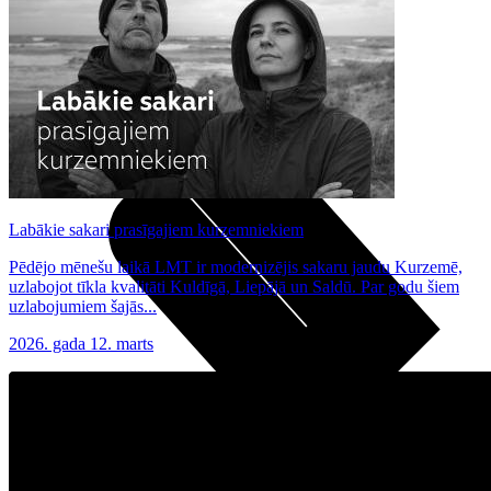
Noderīgi
Planšetes
Maksas un tarifi Latvijā
Maksas un tarifi ārzemēs
LMT Kartes iespējas
Kur nopirkt
Kā kļūt par LMT klientu
eSIM tehnoloģija
Citi pakalpojumi
Labākie sakari prasīgajiem kurzemniekiem
Pēdējo mēnešu laikā LMT ir modernizējis sakaru jaudu Kurzemē,
uzlabojot tīkla kvalitāti Kuldīgā, Liepājā un Saldū. Par godu šiem
uzlabojumiem šajās...
2026. gada 12. marts