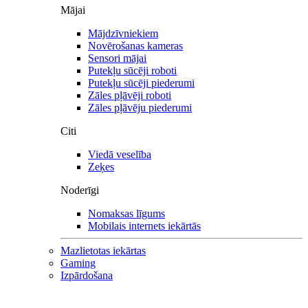
Mājai
Mājdzīvniekiem
Novērošanas kameras
Sensori mājai
Putekļu sūcēji roboti
Putekļu sūcēji piederumi
Zāles pļāvēji roboti
Zāles pļāvēju piederumi
Citi
Viedā veselība
Zeķes
Noderīgi
Nomaksas līgums
Mobilais internets iekārtās
Mazlietotas iekārtas
Gaming
Izpārdošana