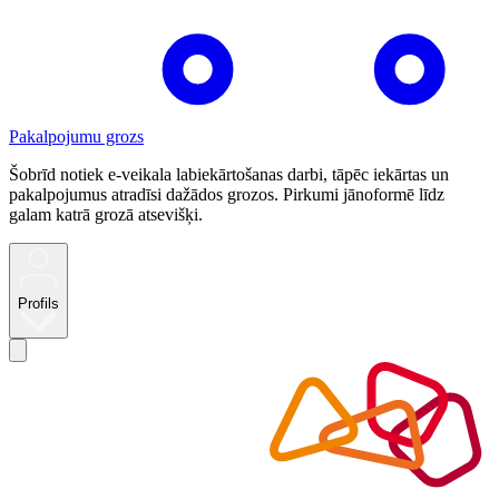
Pakalpojumu grozs
Šobrīd notiek e-veikala labiekārtošanas darbi, tāpēc iekārtas un
pakalpojumus atradīsi dažādos grozos. Pirkumi jānoformē līdz
galam katrā grozā atsevišķi.
Profils