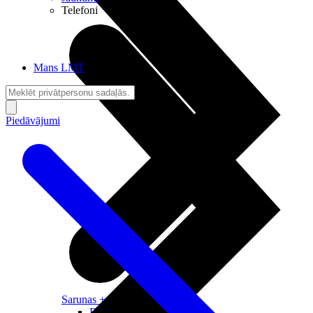
Telefoni
Mans LMT
Piedāvājumi
Sarunas + Internets
Brīvība + Neatkarība