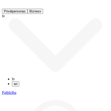
Privātpersonas
Bizness
lv
lv
en
Palīdzība