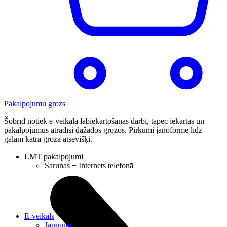
Pakalpojumu grozs
Šobrīd notiek e-veikala labiekārtošanas darbi, tāpēc iekārtas un
pakalpojumus atradīsi dažādos grozos. Pirkumi jānoformē līdz
galam katrā grozā atsevišķi.
LMT pakalpojumi
Sarunas + Internets telefonā
E-veikals
Jaunumi