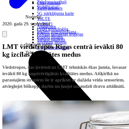
Telefonu turētaji
Citas maksas
Stabilizatori
Tarifi ārzemēs
5G pārklājuma karte
Noderīgi
VoLTE
2020. gada 29. septembris
VoWi-Fi
Atpirkums
eSIM tehnoloģija
Iekārtu apdrošināšana
Rēķina samaksas iespējas
Iespēju līgums
Sarunu saraksts
Atvērtais līgums
Internets mājai
LMT viedstropos Rīgas centrā ievākti 80
Nomaksas līgums
Televizori
kg izcilas kvalitātes medus
Viedstropos, kas izvietoti uz LMT tehniskās ēkas jumta, šovasar
ievākti 80 kg augstvērtīgākās kvalitātes medus. Atšķirībā no
parastajiem stropiem šie ir aprīkoti ar dažāda veida sensoriem,
atvieglojot biškopja darbu un ļaujot uzraudzīt dravu attālināti.