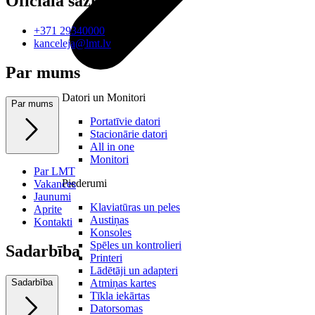
Oficiālā saziņa
+371 29340000
kanceleja@lmt.lv
Par mums
Datori un Monitori
Par mums
Portatīvie datori
Stacionārie datori
All in one
Monitori
Par LMT
Piederumi
Vakances
Jaunumi
Klaviatūras un peles
Aprite
Austiņas
Kontakti
Konsoles
Spēles un kontrolieri
Sadarbība
Printeri
Lādētāji un adapteri
Atmiņas kartes
Sadarbība
Tīkla iekārtas
Datorsomas