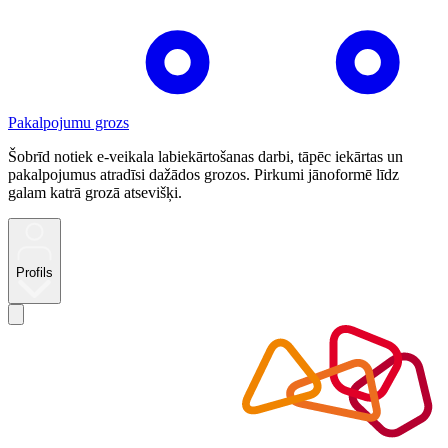
Pakalpojumu grozs
Šobrīd notiek e-veikala labiekārtošanas darbi, tāpēc iekārtas un
pakalpojumus atradīsi dažādos grozos. Pirkumi jānoformē līdz
galam katrā grozā atsevišķi.
Profils