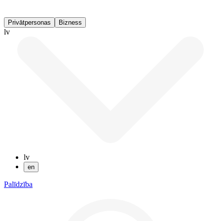
Privātpersonas
Bizness
lv
lv
en
Palīdzība