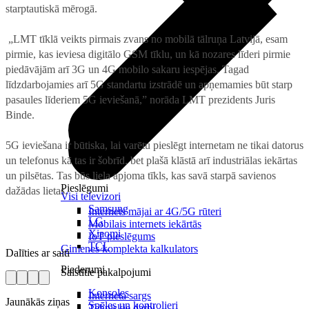
starptautiskā mērogā.
„LMT tīklā veikts pirmais zvans no mobilā tālruņa Latvijā, esam
pirmie, kas ieviesa digitālo GSM tīklu, un kā nozares līderi pirmie
piedāvājām arī 3G un 4G mobilo sakaru iespējas. Tagad
līdzdarbojamies arī 5G standartu izstrādē un apņemamies būt starp
pasaules līderiem 5G ieviešanā,” norāda LMT prezidents Juris
Binde.
5G ieviešana ir būtiska, lai varētu pieslēgt internetam ne tikai datorus
un telefonus kā tas ir šobrīd, bet plašā klāstā arī industriālas iekārtas
un pilsētas. Tas būs liela apjoma tīkls, kas savā starpā savienos
Pieslēgumi
dažādas lietas.
Visi televizori
Samsung
Internets mājai ar 4G/5G rūteri
LG
Mobilais internets iekārtās
Xiaomi
IoT pieslēgums
TCL
Ģimenes komplekta kalkulators
Dalīties ar saiti
Piederumi
Saistītie pakalpojumi
Konsoles
Interneta sargs
Jaunākās ziņas
Spēles un kontrolieri
Tehniskie darbi