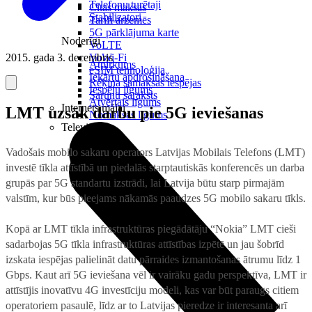
Telefonu turētaji
Citas maksas
Stabilizatori
Tarifi ārzemēs
5G pārklājuma karte
Noderīgi
VoLTE
2015. gada 3. decembris
VoWi-Fi
Atpirkums
eSIM tehnoloģija
Iekārtu apdrošināšana
Rēķina samaksas iespējas
Iespēju līgums
Sarunu saraksts
Atvērtais līgums
Internets mājai
LMT uzsāk darbu pie 5G ieviešanas
Nomaksas līgums
Televizori
Vadošais mobilo sakaru operators Latvijas Mobilais Telefons (LMT)
investē tīkla attīstībā un piedalās starptautiskās konferencēs un darba
grupās par 5G standartu izstrādi, lai Latvija būtu starp pirmajām
valstīm, kur būs pieejams nākamās paaudzes 5G mobilo sakaru tīkls.
Kopā ar LMT tīkla infrastruktūras piegādātāju “Nokia” LMT cieši
sadarbojas 5G tīkla infrastruktūras attīstības izpētē un jau šobrīd
izskata iespējas palielināt datu pārraides izmantošanas ātrumu līdz 1
Gbps. Kaut arī 5G ieviešana vēl ir vairāku gadu perspektīva, LMT ir
attīstījis inovatīvu 4G investīciju modeli, kas var būt paraugs citiem
operatoriem pasaulē, līdz ar to Latvijas pieredze ir interesanta arī