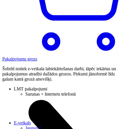
Pakalpojumu grozs
Šobrīd notiek e-veikala labiekārtošanas darbi, tāpēc iekārtas un
pakalpojumus atradīsi dažādos grozos. Pirkumi jānoformē līdz
galam katrā grozā atsevišķi.
LMT pakalpojumi
Sarunas + Internets telefonā
E-veikals
Jaunumi