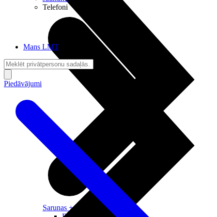
Telefoni
Mans LMT
Piedāvājumi
Sarunas + Internets
Brīvība + Neatkarība