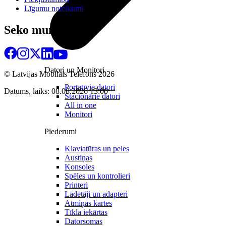
Līgumu noteikumi
Seko mums
Datori un Monitori
© Latvijas Mobilais Telefons
2026
Portatīvie datori
Datums, laiks: 08.08.2026 13:00
Stacionārie datori
All in one
Monitori
Piederumi
Klaviatūras un peles
Austiņas
Konsoles
Spēles un kontrolieri
Printeri
Lādētāji un adapteri
Atmiņas kartes
Tīkla iekārtas
Datorsomas