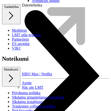
Nomaksas līgums
Datortehnika
Sadarbība
Medijiem
LMT stila grāmata
Partneriem
ES projekti
VIKI
Noteikumi
Noteikumi
HBO Max | Netflix
Aprite
Nāc pie LMT
Privātuma politika
Sīkdatņu izmantošanas noteikumi
Sīkdatņu iestatījumi
Trauksmes celšanas politika
Piekļūstamība