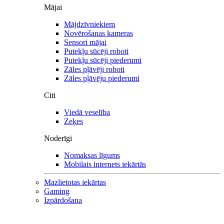
Mājai
Mājdzīvniekiem
Novērošanas kameras
Sensori mājai
Putekļu sūcēji roboti
Putekļu sūcēji piederumi
Zāles pļāvēji roboti
Zāles pļāvēju piederumi
Citi
Viedā veselība
Zeķes
Noderīgi
Nomaksas līgums
Mobilais internets iekārtās
Mazlietotas iekārtas
Gaming
Izpārdošana