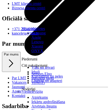
LMT klientu centri
Biznesa klientu centri
Oficiālā saziņa
Visas planšetes
+371 29340000
Samsung
kanceleja@lmt.lv
Apple
Lenovo
Par mums
Xiaomi
ONYX
Par mums
Piederumi
Citi pakalpojumi
Vāki un ietvari
Irbuļi
Sensors Elpo
Klaviatūras un peles
Par LMT
Interneta sargs
Lādētāji un adapteri
Vakances
VoWi-Fi
Jaunumi
Noderīgi
Aprite
Viedtelevīzija
Kontakti
Atpirkums
Iekārtu apdrošināšana
Sadarbība
Atvērtais līgums