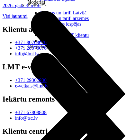
Noderīgi
Planšetes
2026. gada 3. marts
Maksas un tarifi Latvijā
Visi jaunumi
Maksas un tarifi ārzemēs
LMT Kartes iespējas
Klientu atbalsts
Kur nopirkt
Kā kļūt par LMT klientu
eSIM tehnoloģija
+371 80768076
Citi pakalpojumi
+371 28076076
info@lmt.lv
LMT e-veikals
+371 29302930
e-veikals@lmt.lv
Iekārtu remonts
+371 67808808
info@tsc.lv
Klientu centri