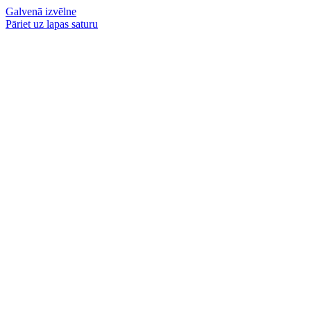
Galvenā izvēlne
Pāriet uz lapas saturu