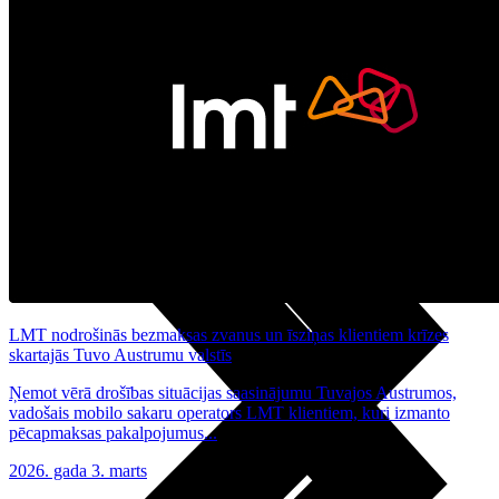
Noderīgi
Planšetes
Maksas un tarifi Latvijā
Maksas un tarifi ārzemēs
LMT Kartes iespējas
Kur nopirkt
Kā kļūt par LMT klientu
eSIM tehnoloģija
Citi pakalpojumi
LMT nodrošinās bezmaksas zvanus un īsziņas klientiem krīzes
skartajās Tuvo Austrumu valstīs
Ņemot vērā drošības situācijas saasinājumu Tuvajos Austrumos,
vadošais mobilo sakaru operators LMT klientiem, kuri izmanto
pēcapmaksas pakalpojumus...
2026. gada 3. marts