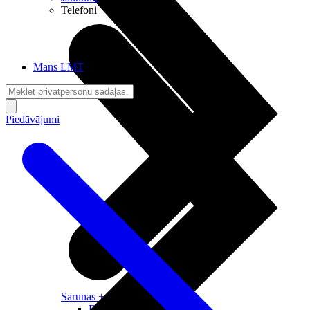
Telefoni
Mans LMT
Piedāvājumi
Sarunas + Internets
Brīvība + Neatkarība