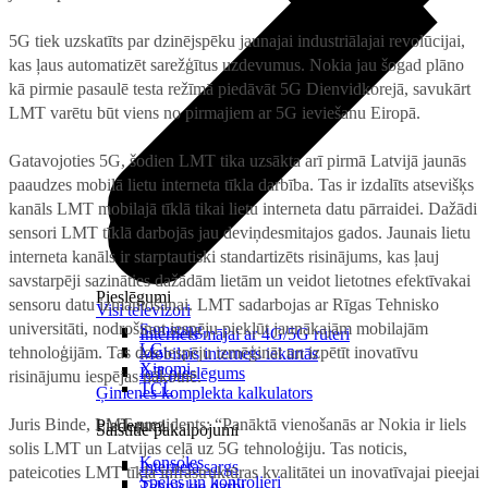
5G tiek uzskatīts par dzinējspēku jaunajai industriālajai revolūcijai,
kas ļaus automatizēt sarežģītus uzdevumus. Nokia jau šogad plāno
kā pirmie pasaulē testa režīmā piedāvāt 5G Dienvidkorejā, savukārt
LMT varētu būt viens no pirmajiem ar 5G ieviešanu Eiropā.
Gatavojoties 5G, šodien LMT tika uzsākta arī pirmā Latvijā jaunās
paaudzes mobilā lietu interneta tīkla darbība. Tas ir izdalīts atsevišķs
kanāls LMT mobilajā tīklā tikai lietu interneta datu pārraidei. Dažādi
sensori LMT tīklā darbojās jau deviņdesmitajos gados. Jaunais lietu
interneta kanāls ir starptautiski standartizēts risinājums, kas ļauj
savstarpēji sazināties dažādām lietām un veidot lietotnes efektīvakai
Pieslēgumi
sensoru datu izmantošanai. LMT sadarbojas ar Rīgas Tehnisko
Visi televizori
universitāti, nodrošinot iespēju piekļūt jaunākajām mobilajām
Samsung
Internets mājai ar 4G/5G rūteri
LG
tehnoloģijām. Tas dos iespēju izmēģināt un izpētīt inovatīvu
Mobilais internets iekārtās
Xiaomi
IoT pieslēgums
risinājumu iespējas nākotnē.
TCL
Ģimenes komplekta kalkulators
Juris Binde, LMT prezidents: “Panāktā vienošanās ar Nokia ir liels
Piederumi
Saistītie pakalpojumi
solis LMT un Latvijas ceļā uz 5G tehnoloģiju. Tas noticis,
Konsoles
Interneta sargs
pateicoties LMT tīkla infrastruktūras kvalitātei un inovatīvajai pieejai
Spēles un kontrolieri
Tehniskie darbi