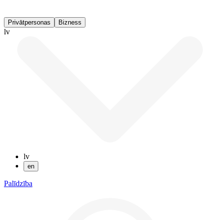
Privātpersonas
Bizness
lv
lv
en
Palīdzība