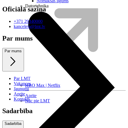
Nomaksas līgums
Datortehnika
Oficiālā saziņa
+371 29340000
kanceleja@lmt.lv
Par mums
Par mums
Par LMT
Vakances
HBO Max | Netflix
Jaunumi
Aprite
Aprite
Kontakti
Nāc pie LMT
Sadarbība
Sadarbība