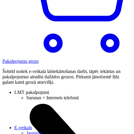
Pakalpojumu grozs
Šobrīd notiek e-veikala labiekārtošanas darbi, tāpēc iekārtas un
pakalpojumus atradīsi dažādos grozos. Pirkumi jānoformē līdz
galam katrā grozā atsevišķi.
LMT pakalpojumi
Sarunas + Internets telefonā
E-veikals
Jaunumi