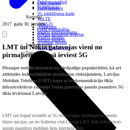
Telefonu turētaji
Citas maksas
Stabilizatori
Tarifi ārzemēs
5G pārklājuma karte
Noderīgi
VoLTE
2017. gada 30. janvāris
VoWi-Fi
Atpirkums
eSIM tehnoloģija
Iekārtu apdrošināšana
Rēķina samaksas iespējas
Iespēju līgums
Sarunu saraksts
Atvērtais līgums
Internets mājai
LMT un Nokia gatavojas vieni no
Nomaksas līgums
Televizori
pirmajiem Eiropā ieviest 5G
Pieaugot mobilā interneta un viedpalīgu popularitātei, kā arī
attīstoties industriālajiem mobilajiem risinājumiem, Latvijas
Mobilais Telefons (LMT) kopā ar telekomunikāciju tīkla
infrastruktūras ražotāju Nokia gatavojas jaunās paaudzes 5G
tīkla ieviešanai Latvijā.
LMT jau šogad uzstādīs ar 5G tehnoloģiju savietojamas jaunās
bāzes stacijas, un no šodienas visā Latvijā LMT tīklā tiek ieviests
jaunās paaudzes mobilais lietu interneta tīkls.