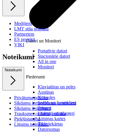
Medijiem
LMT stila grāmata
Partneriem
ES projekti
Datori un Monitori
VIKI
Portatīvie datori
Noteikumi
Stacionārie datori
All in one
Monitori
Noteikumi
Piederumi
Klaviatūras un peles
Austiņas
Konsoles
Privātuma politika
Spēles un kontrolieri
Sīkdatņu izmantošanas noteikumi
Printeri
Sīkdatņu iestatījumi
Lādētāji un adapteri
Trauksmes celšanas politika
Atmiņas kartes
Piekļūstamība
Tīkla iekārtas
Līgumu noteikumi
Datorsomas