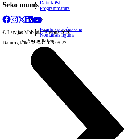
Datorkrēsli
Seko mums
Programmatūra
Noderīgi
Iekārtu apdrošināšana
© Latvijas Mobilais Telefons
2026
Nomaksas līgums
Viedpulksteņi
Datums, laiks: 09.08.2026 05:27