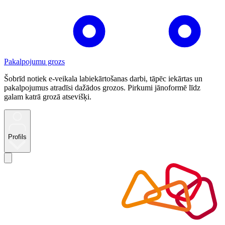
Pakalpojumu grozs
Šobrīd notiek e-veikala labiekārtošanas darbi, tāpēc iekārtas un
pakalpojumus atradīsi dažādos grozos. Pirkumi jānoformē līdz
galam katrā grozā atsevišķi.
Profils