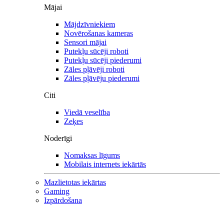
Mājai
Mājdzīvniekiem
Novērošanas kameras
Sensori mājai
Putekļu sūcēji roboti
Putekļu sūcēji piederumi
Zāles pļāvēji roboti
Zāles pļāvēju piederumi
Citi
Viedā veselība
Zeķes
Noderīgi
Nomaksas līgums
Mobilais internets iekārtās
Mazlietotas iekārtas
Gaming
Izpārdošana