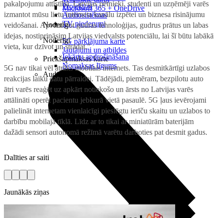
pakalpojumu attīstībā. Latvijas pētnieki, studenti un uzņēmēji varēs
Projektori
Microsoft 365 + OneDrive
izmantot mūsu lietu interneta kanālu izpētei un biznesa risinājumu
Audiosistēmas
TV piederumi
Noderīgi
veidošanai. Apvienojot gudras tehnoloģijas, gudrus prātus un labas
idejas, nostiprināsim Latvijas viedvalsts potenciālu, lai šī būtu labākā
Noderīgi
5G pārklājuma karte
vieta, kur dzīvot un strādāt.”
Jautājumi un atbildes
Iekārtu apdrošināšana
Priekšapmaksas karte
Nomaksas līgums
5G nav tikai vēl ātrāks mobilais internets. Tas desmitkārtīgi uzlabos
Audio
reakcijas laiku datu pārraidei. Tādējādi, piemēram, bezpilotu auto
ātri varēs reaģēt uz apkārt notiekošo un ārsts no Latvijas varēs
attālināti operēt pacientu jebkurā vietā pasaulē. 5G ļaus ievērojami
palielināt internetam vienlaicīgi pieslēgtu ierīču skaitu un uzlabos to
darbību mobilajā tīklā. Līdz ar to tikai ar miniatūrām baterijām
dažādi sensori autonomā režīmā varētu darboties pat desmit gadus.
Dalīties ar saiti
Jaunākās ziņas