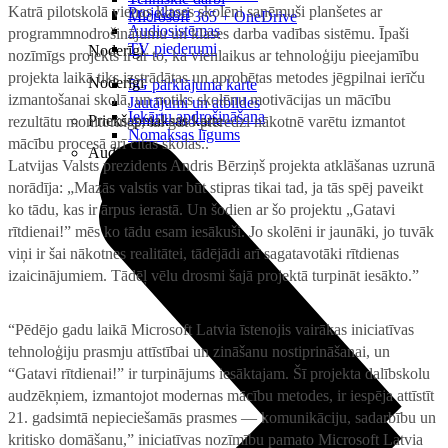
Katrā pilotskolā vienas klases skolēni saņēmuši planšetes ar
Projektori
Microsoft 365 + OneDrive
Audiosistēmas
programmnodrošinājumu un klases darba vadības sistēmu. Īpaši
TV piederumi
Noderīgi
nozīmīgs projekts ir ar to, ka vienlaikus ar tehnoloģiju pieejamību
projekta laikā tiks izstrādātas un aprobētas metodes jēgpilnai ierīču
Noderīgi
5G pārklājuma karte
izmantošanai skolā, un notiks skolēnu motivācijas un mācību
Jautājumi un atbildes
Iekārtu apdrošināšana
Priekšapmaksas karte
rezultātu monitorings, lai gūto pieredzi nākotnē varētu izmantot
Nomaksas līgums
mācību procesā arī citās skolās..
Audio
Latvijas Valsts prezidents Andris Bērziņš projekta atklāšanas uzrunā
norādīja: „Mazās valstis var būt stipras tikai tad, ja tās spēj paveikt
ko tādu, kas ir ārpus ierastā. Un šodien ar šo projektu „Gatavi
rītdienai!” mēs ko tādu esam iesākuši. Jo skolēni ir jaunāki, jo tuvāk
viņi ir šai nākotnes realitātei, tādējādi arī sagatavotāki rītdienas
izaicinājumiem. Tādēļ vēlu drosmi šajā projektā turpināt iesākto.”
“Pēdējo gadu laikā Microsoft Latvia īstenojis vairākas iniciatīvas
tehnoloģiju prasmju attīstībai un zināšanu nostiprināšanai, un
“Gatavi rītdienai!” ir turpinājums iesāktajam. Šī projekta dalībskolu
audzēkņiem, izmantojot modernas mācību metodes, ir iespēja attīstīt
21. gadsimtā nepieciešamās prasmes — komunikāciju, sadarbību un
kritisko domāšanu,” iniciatīvas nozīmību pamato Microsoft Latvia