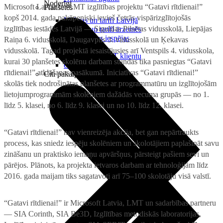
Noderīgi
Microsoft Latvia un LMT izglītības projektu “Gatavi rītdienai!”
Planšetes
kopš 2014. gada pakāpeniski ievieš četrās vispārizglītojošās
Maksas un tarifi Latvijā
izglītības iestādēs Latvijā — Siguldas Pilsētas vidusskolā, Liepājas
Maksas un tarifi ārzemēs
LMT Kartes iespējas
Raiņa 6. vidusskolā, Daugavpils 3. vidusskolā un Ķekavas
Kur nopirkt
vidusskolā. Tagad projektā iesaistījusies arī Ventspils 4. vidusskola,
Kā kļūt par LMT klientu
kurai 30 planšetes skolēnu darbam stundās tika pasniegtas “Gatavi
eSIM tehnoloģija
rītdienai!” atklāšanas pasākumā. Iniciatīvas “Gatavi rītdienai!”
Citi pakalpojumi
skolās tiek nodrošinātas planšetes ar programmatūru un izglītojošām
lietojumprogrammām skolēniem dažādās vecuma grupās — no 1.
līdz 5. klasei, no 6. līdz 9. klasei un no 10. līdz 12. klasei.
“Gatavi rītdienai!” nav vienreizēja akcija, bet gan nepārtraukts
process, kas sniedz iespēju skolēniem un skolotājiem paplašināt savu
zināšanu un praktisko iemaņu apvāršņus, pārsteigt pašiem sevi un
pārējos. Plānots, ka projekta ietvaros darbam ar tehnoloģijām līdz
2016. gada maijam tiks sagatavoti arī 75–100 skolotāju visā valstī.
“Gatavi rītdienai!” ir Microsoft Latvia, LMT un sadarbības partneru
— SIA Corinth, SIA Be3D, Izglītības metodiskās laboratorijas,