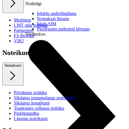
Noderīgi
Iekārtu apdrošināšana
Nomaksas līgums
Medijiem
Multi-SIM
LMT stila grāmata
Pieslēgums pulkstenī bērnam
Partneriem
Viedierīces
ES projekti
VIKI
Noteikumi
Noteikumi
Privātuma politika
Sīkdatņu izmantošanas noteikumi
Sīkdatņu iestatījumi
Trauksmes celšanas politika
Piekļūstamība
Līgumu noteikumi