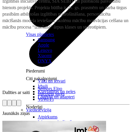
Izglītības iniciatīvu centra, SIA SEBIT un pilotskolu pašvaldību
īstenots projekts. Projekta būtība ir 21. gs. prasmēm un darba tirgus
prasībām atbilstošas izglītības nodrošināšana, personificēta
mācīšanās modeļa ieviešana, skolēnu mācību motivācijas celšana un
mācību procesa “iznešana” ārpus klases un stereotipiem.
Visas planšetes
Samsung
Apple
Lenovo
Xiaomi
ONYX
Piederumi
Citi pakalpojumi
Vāki un ietvari
Irbuļi
Sensors Elpo
Klaviatūras un peles
Dalīties ar saiti
Interneta sargs
Lādētāji un adapteri
VoWi-Fi
Noderīgi
Viedtelevīzija
Jaunākās ziņas
Atpirkums
Iekārtu apdrošināšana
Atvērtais līgums