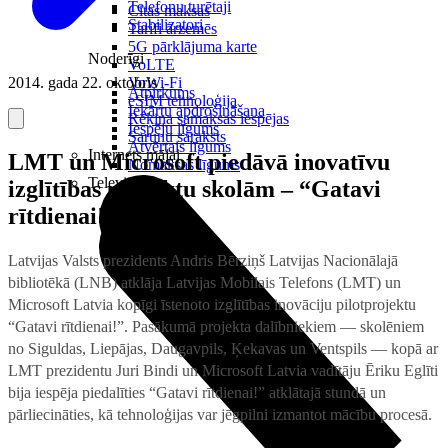
Telefonu turētaji
Citas maksas
Stabilizatori
Tarifi ārzemēs
5G pārklājuma karte
Noderīgi
VoLTE
2014. gada 22. oktobris
VoWi-Fi
Atpirkums
eSIM tehnoloģija
Iekārtu apdrošināšana
Rēķina samaksas iespējas
Iespēju līgums
Sarunu saraksts
Atvērtais līgums
Internets mājai
LMT un Microsoft piedāvā inovatīvu
Nomaksas līgums
Televizori
izglītības projektu skolām – “Gatavi
rītdienai!”
Latvijas Valsts prezidents Andris Bērziņš Latvijas Nacionālajā
bibliotēkā (LNB) atklāja Latvijas Mobilais Telefons (LMT) un
Microsoft Latvia kopīgi īstenoto izglītības inovāciju pilotprojektu
“Gatavi rītdienai!”. Pasākumā projekta dalībniekiem — skolēniem
no Siguldas, Liepājas, Daugavpils, Ķekavas un Ventspils — kopā ar
LMT prezidentu Juri Bindi un Microsoft Latvia vadītāju Ēriku Eglīti
bija iespēja piedalīties “Gatavi rītdienai!” atklātajā stundā un
pārliecināties, kā tehnoloģijas var jēgpilni izmantot mācību procesā.