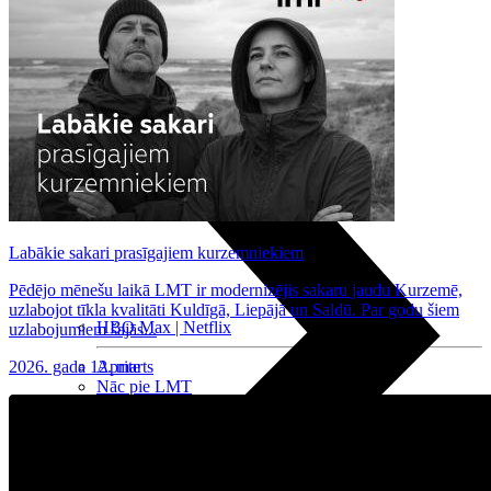
Nomaksas līgums
Datortehnika
Labākie sakari prasīgajiem kurzemniekiem
Pēdējo mēnešu laikā LMT ir modernizējis sakaru jaudu Kurzemē,
uzlabojot tīkla kvalitāti Kuldīgā, Liepājā un Saldū. Par godu šiem
HBO Max | Netflix
uzlabojumiem šajās...
2026. gada 12. marts
Aprite
Nāc pie LMT