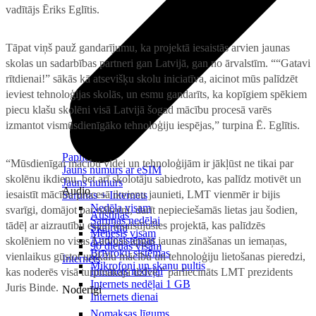
vadītājs Ēriks Eglītis.
Tāpat viņš pauž gandarījumu, ka projektā iesaistās arvien jaunas
skolas un sadarbības partneri gan Latvijā, gan no ārvalstīm. ““Gatavi
rītdienai!” sākās kā atsevišķu skolu iniciatīva, aicinot mūs palīdzēt
ieviest tehnoloģijas skolās, un esmu gandarīts, ka kopīgiem spēkiem
piecu klašu skolēni visā Latvijā šogad mācību procesā varēs
izmantot vismūsdienīgāko tehnoloģiju iespējas,” turpina Ē. Eglītis.
Papildināt
“Mūsdienīgai mācību videi un tehnoloģijām ir jākļūst ne tikai par
Jauns numurs ar eSIM
skolēnu ikdienu, bet arī skolotāju sabiedroto, kas palīdz motivēt un
Jauns numurs
Audio
iesaistīt mācību procesā ikvienu jaunieti, LMT vienmēr ir bijis
Sarunas + Internets
Nedēļa visam
svarīgi, domājot par nākotni, darīt nepieciešamās lietas jau šodien,
Austiņas
Sarunas nedēļai
tādēļ ar aizrautību esam iesaistījušies projektā, kas palīdzēs
Skaļruņi
Mēnesis visam
Audiosistēmas
skolēniem no visas Latvijas apgūt jaunas zināšanas un iemaņas,
90 dienas visam
Brīvroku sistēmas
vienlaikus gūstot unikālu mācību un tehnoloģiju lietošanas pieredzi,
Internets
Mikrofoni un skaņu pultis
Internets nedēļai
kas noderēs visā turpmākajā dzīvē,” pārliecināts LMT prezidents
Internets nedēļai 1 GB
Juris Binde.
Noderīgi
Internets dienai
Nomaksas līgums