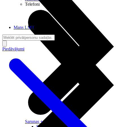
Telefoni
Mans LMT
Piedāvājumi
Sarunas + Internets
Brīvība + Neatkarība