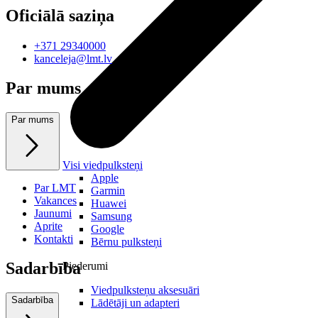
Oficiālā saziņa
+371 29340000
kanceleja@lmt.lv
Par mums
Par mums
Visi viedpulksteņi
Apple
Par LMT
Garmin
Vakances
Huawei
Jaunumi
Samsung
Aprite
Google
Kontakti
Bērnu pulksteņi
Sadarbība
Piederumi
Viedpulksteņu aksesuāri
Sadarbība
Lādētāji un adapteri