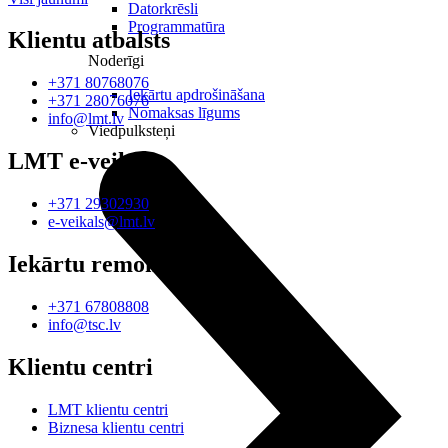
Datorkrēsli
Programmatūra
Klientu atbalsts
Noderīgi
+371 80768076
Iekārtu apdrošināšana
+371 28076076
Nomaksas līgums
info@lmt.lv
Viedpulksteņi
LMT e-veikals
+371 29302930
e-veikals@lmt.lv
Iekārtu remonts
+371 67808808
info@tsc.lv
Klientu centri
LMT klientu centri
Biznesa klientu centri