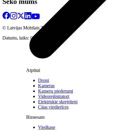
Seko mums
© Latvijas Mobilais Telefons
2026
Datums, laiks: 08.08.2026 09:57
Atpūtai
Droni
Kameras
Kameru piederumi
Videoreģistratori
Elektriskie skrejriteņi
Citas viedierīces
Biznesam
Viedkase