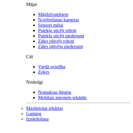
Mājai
Mājdzīvniekiem
Novērošanas kameras
Sensori mājai
Putekļu sūcēji roboti
Putekļu sūcēji piederumi
Zāles pļāvēji roboti
Zāles pļāvēju piederumi
Citi
Viedā veselība
Zeķes
Noderīgi
Nomaksas līgums
Mobilais internets iekārtās
Mazlietotas iekārtas
Gaming
Izpārdošana