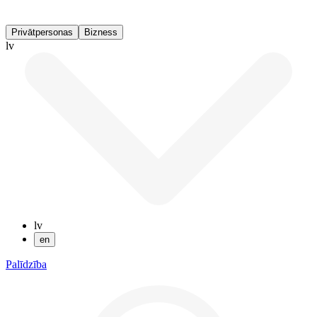
Privātpersonas
Bizness
lv
lv
en
Palīdzība