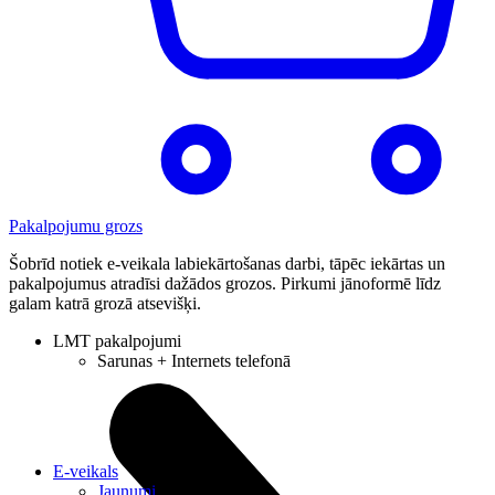
Pakalpojumu grozs
Šobrīd notiek e-veikala labiekārtošanas darbi, tāpēc iekārtas un
pakalpojumus atradīsi dažādos grozos. Pirkumi jānoformē līdz
galam katrā grozā atsevišķi.
LMT pakalpojumi
Sarunas + Internets telefonā
E-veikals
Jaunumi