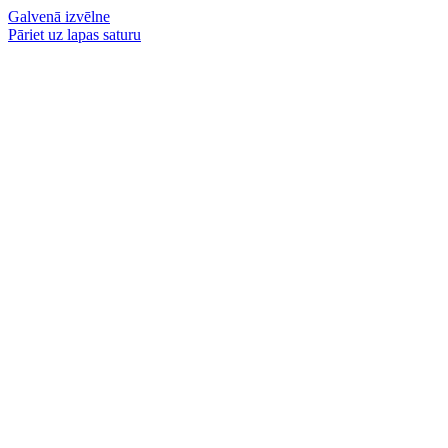
Galvenā izvēlne
Pāriet uz lapas saturu