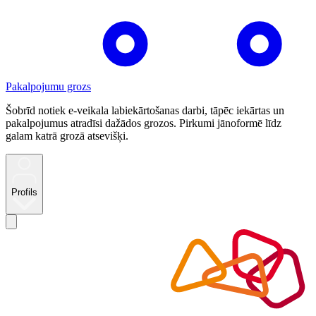
Pakalpojumu grozs
Šobrīd notiek e-veikala labiekārtošanas darbi, tāpēc iekārtas un
pakalpojumus atradīsi dažādos grozos. Pirkumi jānoformē līdz
galam katrā grozā atsevišķi.
Profils