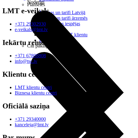
Noderīgi
Planšetes
LMT e-veikals
Maksas un tarifi Latvijā
Maksas un tarifi ārzemēs
LMT Kartes iespējas
+371 29302930
Kur nopirkt
e-veikals@lmt.lv
Kā kļūt par LMT klientu
eSIM tehnoloģija
Iekārtu remonts
Citi pakalpojumi
+371 67808808
info@tsc.lv
Klientu centri
LMT klientu centri
Biznesa klientu centri
Oficiālā saziņa
+371 29340000
kanceleja@lmt.lv
Par mums