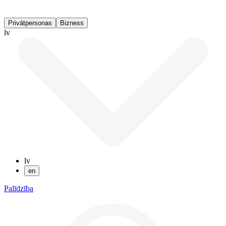
Privātpersonas
Bizness
lv
lv
en
Palīdzība