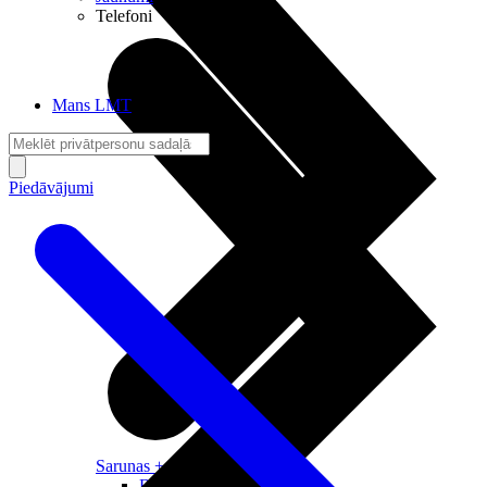
Telefoni
Mans LMT
Piedāvājumi
Sarunas + Internets
Brīvība + Neatkarība