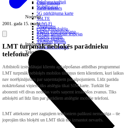
Telefonu turētaji
Citas maksas
Stabilizatori
Tarifi ārzemēs
5G pārklājuma karte
Noderīgi
VoLTE
2001. gada 15. marts
VoWi-Fi
Atpirkums
eSIM tehnoloģija
Iekārtu apdrošināšana
Rēķina samaksas iespējas
Iespēju līgums
Sarunu saraksts
Atvērtais līgums
Internets mājai
LMT turpmāk nebloķēs parādnieku
Nomaksas līgums
Televizori
telefonus
Atbilstoši izstrādātajai klientu apkalpošanas attīstības programmai
LMT turpmāk nebloķēs mobilos tālruņus tiem klientiem, kuri laikus
nav norēķinājušies par saņemtajiem pakalpojumiem. Līdz parāda
nokārtošanai viņiem tiks atslēgta tikai SIM karte. Turklāt šie
abonenti vēl divas nedēļas varēs saņemt ienākošos zvanus. Tiks
atbloķēti arī līdz šim par parādiem atslēgtie mobilie telefoni.
LMT attieksme pret zagtajiem telefoniem palikusi nemainīga – tie
joprojām tiks bloķēti un LMT tīklā tos izmantot nevarēs.