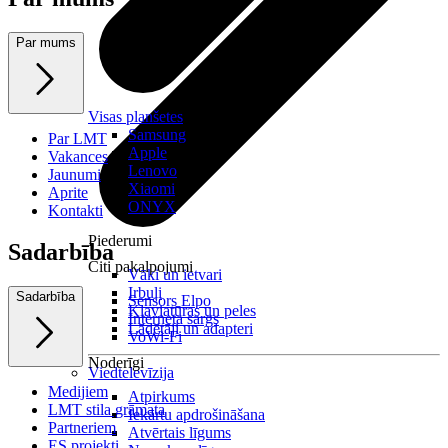
Par mums
Visas planšetes
Samsung
Par LMT
Apple
Vakances
Lenovo
Jaunumi
Xiaomi
Aprite
ONYX
Kontakti
Piederumi
Sadarbība
Citi pakalpojumi
Vāki un ietvari
Irbuļi
Sadarbība
Sensors Elpo
Klaviatūras un peles
Interneta sargs
Lādētāji un adapteri
VoWi-Fi
Noderīgi
Viedtelevīzija
Medijiem
Atpirkums
LMT stila grāmata
Iekārtu apdrošināšana
Partneriem
Atvērtais līgums
ES projekti