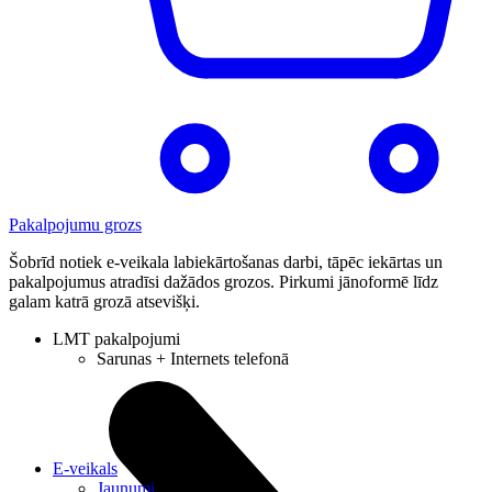
Pakalpojumu grozs
Šobrīd notiek e-veikala labiekārtošanas darbi, tāpēc iekārtas un
pakalpojumus atradīsi dažādos grozos. Pirkumi jānoformē līdz
galam katrā grozā atsevišķi.
LMT pakalpojumi
Sarunas + Internets telefonā
E-veikals
Jaunumi