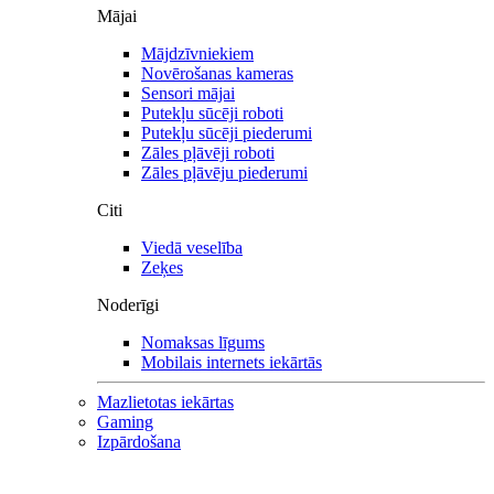
Mājai
Mājdzīvniekiem
Novērošanas kameras
Sensori mājai
Putekļu sūcēji roboti
Putekļu sūcēji piederumi
Zāles pļāvēji roboti
Zāles pļāvēju piederumi
Citi
Viedā veselība
Zeķes
Noderīgi
Nomaksas līgums
Mobilais internets iekārtās
Mazlietotas iekārtas
Gaming
Izpārdošana