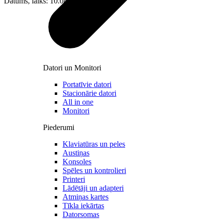
Datums, laiks: 10.08.2026 15:01
Datori un Monitori
Portatīvie datori
Stacionārie datori
All in one
Monitori
Piederumi
Klaviatūras un peles
Austiņas
Konsoles
Spēles un kontrolieri
Printeri
Lādētāji un adapteri
Atmiņas kartes
Tīkla iekārtas
Datorsomas