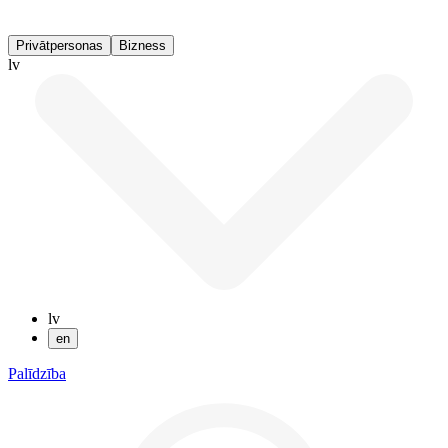
Privātpersonas
Bizness
lv
lv
en
Palīdzība