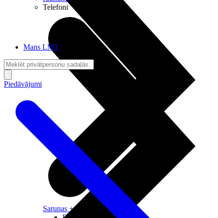
Telefoni
Mans LMT
Piedāvājumi
Sarunas + Internets
Brīvība + Neatkarība