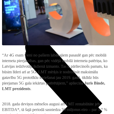
Projektori
Microsoft 365 + OneDrive
Audiosistēmas
TV piederumi
Noderīgi
Noderīgi
5G pārklājuma karte
Jautājumi un atbildes
Iekārtu apdrošināšana
Priekšapmaksas karte
Nomaksas līgums
Audio
“Ar 4G esam vieni no pašiem labākajiem pasaulē gan pēc mobilā
interneta pieejamības, gan pēc vidējā mobilā interneta patēriņa, ko
Latvijas iedzīvotāji ikdienā izmanto. Tas ir pārliecinošs pamats, ka
būsim līderi arī ar 5G. LMT mērķis ir nodrošināt maksimālu
gatavību 5G prototīklu ieviešanai jau 2019. gadā, tiklīdz būs
pieejamas 5G gala iekārtas patērētājiem,” apliecina
Juris Binde,
LMT prezidents
.
2018. gada deviņos mēnešos augusi arī LMT rentabilitāte jeb
EBITDA*, tā šajā periodā sasniedza 50 miljonus eiro – par 3,7 %