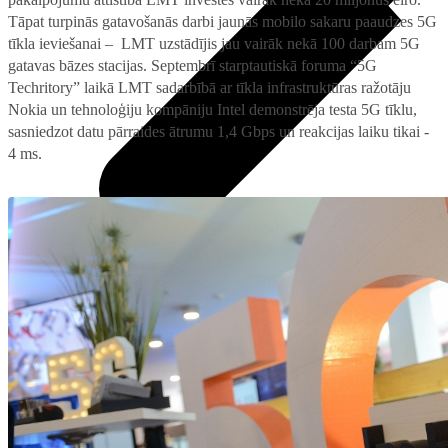
Tāpat turpinās gatavošanās darbi jaunās mobilo sakaru paaudzes 5G
tīkla ieviešanai – LMT uzstādījis jau vairāk nekā 100 darbam 5G
gatavas bāzes stacijas. Septembrī starptautiskā foruma “5G
Techritory” laikā LMT sadarbībā ar tīkla infrastruktūras ražotāju
Nokia un tehnoloģiju kompāniju Intel demonstrēja testa 5G tīklu,
sasniedzot datu pārraides ātrumu 1,4 Gbps un reakcijas laiku tikai -
4 ms.
Pieslēgumi
Visi televizori
Samsung
Internets mājai ar 4G/5G rūteri
LG
Mobilais internets iekārtās
Xiaomi
IoT pieslēgums
TCL
Ģimenes komplekta kalkulators
Piederumi
Saistītie pakalpojumi
Konsoles
Interneta sargs
Spēles un kontrolieri
Tehniskie darbi