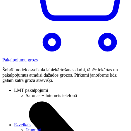
Pakalpojumu grozs
Šobrīd notiek e-veikala labiekārtošanas darbi, tāpēc iekārtas un
pakalpojumus atradīsi dažādos grozos. Pirkumi jānoformē līdz
galam katrā grozā atsevišķi.
LMT pakalpojumi
Sarunas + Internets telefonā
E-veikals
Jaunumi