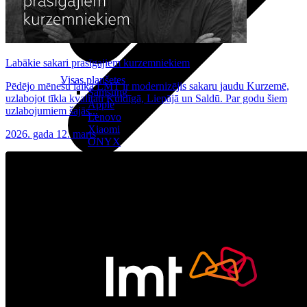
Labākie sakari prasīgajiem kurzemniekiem
Visas planšetes
Pēdējo mēnešu laikā LMT ir modernizējis sakaru jaudu Kurzemē,
Samsung
uzlabojot tīkla kvalitāti Kuldīgā, Liepājā un Saldū. Par godu šiem
Apple
uzlabojumiem šajās...
Lenovo
Xiaomi
2026. gada 12. marts
ONYX
Piederumi
Citi pakalpojumi
Vāki un ietvari
Irbuļi
Sensors Elpo
Klaviatūras un peles
Interneta sargs
Lādētāji un adapteri
VoWi-Fi
Noderīgi
Viedtelevīzija
Atpirkums
Iekārtu apdrošināšana
Atvērtais līgums