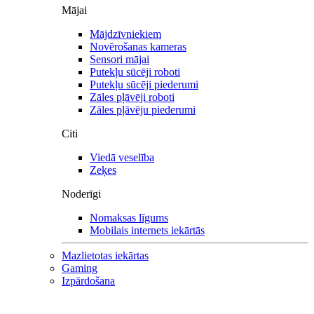
Mājai
Mājdzīvniekiem
Novērošanas kameras
Sensori mājai
Putekļu sūcēji roboti
Putekļu sūcēji piederumi
Zāles pļāvēji roboti
Zāles pļāvēju piederumi
Citi
Viedā veselība
Zeķes
Noderīgi
Nomaksas līgums
Mobilais internets iekārtās
Mazlietotas iekārtas
Gaming
Izpārdošana