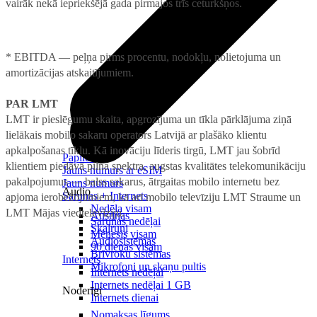
vairāk nekā iepriekšējā gada pirmajos trīs ceturkšņos.
* EBITDA — peļņa pirms procentu, nodokļu, nolietojuma un
amortizācijas atskaitījumiem.
PAR LMT
LMT ir pieslēgumu skaita, apgrozījuma un tīkla pārklājuma ziņā
lielākais mobilo sakaru operators Latvijā ar plašāko klientu
apkalpošanas tīklu. Kā inovāciju līderis tirgū, LMT jau šobrīd
Papildināt
klientiem piedāvā pilna spektra, augstas kvalitātes telekomunikāciju
Jauns numurs ar eSIM
pakalpojumus — balss sakarus, ātrgaitas mobilo internetu bez
Jauns numurs
Audio
Sarunas + Internets
apjoma ierobežojumiem, kā arī mobilo televīziju LMT Straume un
Nedēļa visam
LMT Mājas viedtelevīziju.
Austiņas
Sarunas nedēļai
Skaļruņi
Mēnesis visam
Audiosistēmas
90 dienas visam
Brīvroku sistēmas
Internets
Mikrofoni un skaņu pultis
Internets nedēļai
Internets nedēļai 1 GB
Noderīgi
Internets dienai
Nomaksas līgums