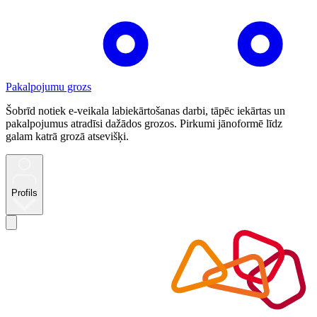
Pakalpojumu grozs
Šobrīd notiek e-veikala labiekārtošanas darbi, tāpēc iekārtas un
pakalpojumus atradīsi dažādos grozos. Pirkumi jānoformē līdz
galam katrā grozā atsevišķi.
Profils