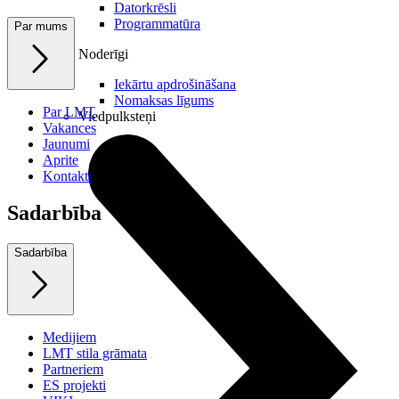
Datorkrēsli
Programmatūra
Par mums
Noderīgi
Iekārtu apdrošināšana
Nomaksas līgums
Par LMT
Viedpulksteņi
Vakances
Jaunumi
Aprite
Kontakti
Sadarbība
Sadarbība
Medijiem
LMT stila grāmata
Partneriem
ES projekti