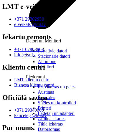
LMT e-veikals
+371 29302930
e-veikals@lmt.lv
Iekārtu remonts
Datori un Monitori
+371 67808808
Portatīvie datori
info@tsc.lv
Stacionārie datori
All in one
Klientu centri
Monitori
Piederumi
LMT klientu centri
Biznesa klientu centri
Klaviatūras un peles
Austiņas
Oficiālā saziņa
Konsoles
Spēles un kontrolieri
Printeri
+371 29340000
Lādētāji un adapteri
kanceleja@lmt.lv
Atmiņas kartes
Tīkla iekārtas
Par mums
Datorsomas