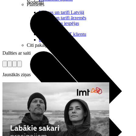
Noderīgi
Planšetes
Maksas un tarifi Latvijā
Maksas un tarifi ārzemēs
LMT Kartes iespējas
Kur nopirkt
Kā kļūt par LMT klientu
eSIM tehnoloģija
Citi pakalpojumi
Dalīties ar saiti
Jaunākās ziņas