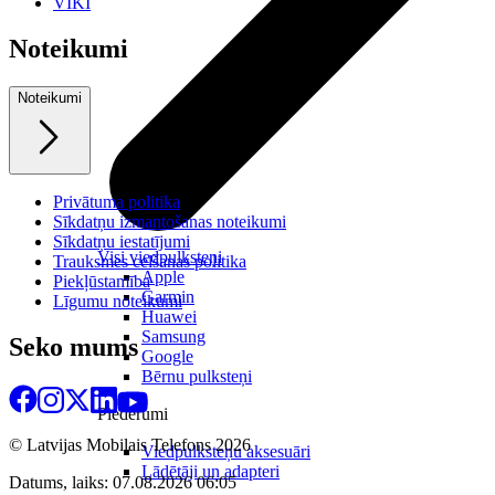
VIKI
Noteikumi
Noteikumi
Privātuma politika
Sīkdatņu izmantošanas noteikumi
Sīkdatņu iestatījumi
Visi viedpulksteņi
Trauksmes celšanas politika
Apple
Piekļūstamība
Garmin
Līgumu noteikumi
Huawei
Samsung
Seko mums
Google
Bērnu pulksteņi
Piederumi
© Latvijas Mobilais Telefons
2026
Viedpulksteņu aksesuāri
Lādētāji un adapteri
Datums, laiks: 07.08.2026 06:05