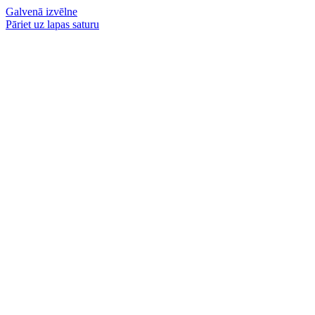
Galvenā izvēlne
Pāriet uz lapas saturu