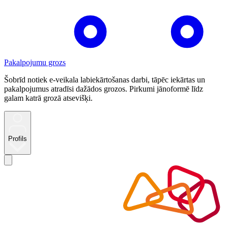
Pakalpojumu grozs
Šobrīd notiek e-veikala labiekārtošanas darbi, tāpēc iekārtas un
pakalpojumus atradīsi dažādos grozos. Pirkumi jānoformē līdz
galam katrā grozā atsevišķi.
Profils