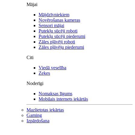
Mājai
Mājdzīvniekiem
Novērošanas kameras
Sensori mājai
Putekļu sūcēji roboti
Putekļu sūcēji piederumi
Zāles pļāvēji roboti
Zāles pļāvēju piederumi
Citi
Viedā veselība
Zeķes
Noderīgi
Nomaksas līgums
Mobilais internets iekārtās
Mazlietotas iekārtas
Gaming
Izpārdošana