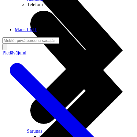
Telefoni
Mans LMT
Piedāvājumi
Sarunas + Internets
Brīvība + Neatkarība