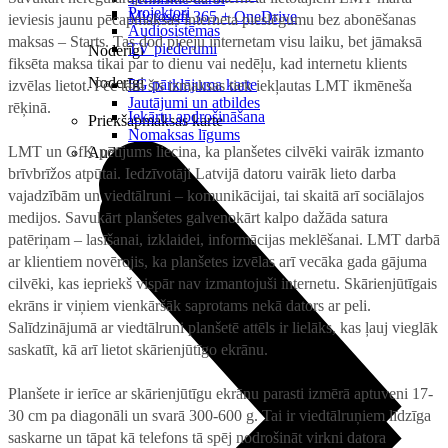
Projektori
Microsoft 365 + OneDrive
ieviesis jaunu pēcapmaksas interneta pieslēgumu bez abonēšanas
Audiosistēmas
maksas – Starts. Tas dod pieeju internetam visu laiku, bet jāmaksā
TV piederumi
Noderīgi
fiksēta maksa tikai par to dienu vai nedēļu, kad internetu klients
Noderīgi
5G pārklājuma karte
izvēlas lietot. Pēc tam šīs izmaksas tiek iekļautas LMT ikmēneša
Jautājumi un atbildes
rēķinā.
Iekārtu apdrošināšana
Priekšapmaksas karte
Nomaksas līgums
LMT un GfK pētījums liecina, ka planšetes cilvēki vairāk izmanto
Audio
brīvbrīžos atpūtai. Iedzīvotāji Latvijā datoru vairāk lieto darba
vajadzībām un viedtālruni – komunikācijai, tai skaitā arī sociālajos
medijos. Savukārt planšetes galvenokārt kalpo dažāda satura
patēriņam – lasīšanai, izklaidei, informācijas meklēšanai. LMT darbā
ar klientiem novērojis, ka planšetes izvēlas arī vecāka gada gājuma
cilvēki, kas iepriekš vispār nav izmantojuši internetu. Skārienjūtīgais
ekrāns ir viņiem vienkāršāk saprotams nekā dators ar peli.
Salīdzinājumā ar viedtālruni planšetē attēls ir lielāks, kas ļauj vieglāk
saskatīt, kā arī lietot skārienjūtīgo ekrānu.
Planšete ir ierīce ar skārienjūtīgu ekrānu parasti izmērā aptuveni 17-
30 cm pa diagonāli un svarā 300-600 g. Tai ir viedtālruņiem līdzīga
saskarne un tāpat kā telefons tā spēj nodrošināt virkni datora