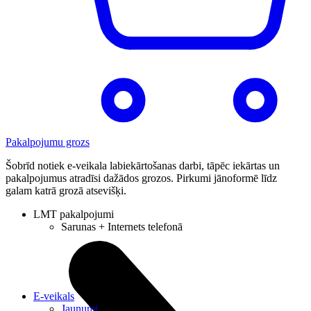
Pakalpojumu grozs
Šobrīd notiek e-veikala labiekārtošanas darbi, tāpēc iekārtas un
pakalpojumus atradīsi dažādos grozos. Pirkumi jānoformē līdz
galam katrā grozā atsevišķi.
LMT pakalpojumi
Sarunas + Internets telefonā
E-veikals
Jaunumi