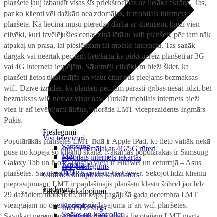
planšete ļauj izbaudīt visas šīs priekšrocības uz lielāka ekrāna. Tas,
par ko klienti vēl dažkārt neaizdomājas, ir mobilais internets
planšetē. Kā liecina mūsu pieredze darbā ar klientiem, bieži vien
cilvēki, kuri izvēlējušies cenas ziņā lētāku wifi planšeti, pēc tam nāk
atpakaļ un prasa, lai pieslēdzam tai mobilo internetu. Tas sanāk
dārgāk vai neērtāk pēc tam lietošanā kā pirkt uzreiz planšeti ar 3G
vai 4G interneta iespējām. Sākotnēji cilvēkiem bieži šķiet, ka
planšeti lietos tikai mājās un visur citur būs pieejams bezmaksas
wifi. Dzīvē izrādās, ka planšeti pēc tam parasti gribas nēsāt līdzi, bet
bezmaksas wifi nemaz visur nav. Turklāt mobilais internets bieži
vien ir arī ievērojami ātrāks,” norāda LMT viceprezidents Ingmārs
Pūķis.
Pieslēgumi
Visi televizori
Populārākās planšetes LMT tīklā ir Apple iPad, ko lieto vairāk nekā
Samsung
Internets mājai ar 4G/5G rūteri
puse no kopējā šo klientu skaita. Nākamās populārākās ir Samsung
LG
Mobilais internets iekārtās
Galaxy Tab un Note. Trešajā vietā ir Huawei un ceturtajā – Asus
Xiaomi
IoT pieslēgums
TCL
planšetes. Savukārt TOP 5 noslēdz GoClever. Sekojot līdzi klientu
Ģimenes komplekta kalkulators
pieprasījumam, LMT ir paplašinājis planšetu klāstu šobrīd jau līdz
Piederumi
Saistītie pakalpojumi
29 dažādiem modeļiem, un kopš pagājušā gada decembra LMT
vienīgajam no operatoriem piedāvājumā ir arī wifi planšetes.
Konsoles
Interneta sargs
Spēles un kontrolieri
Savukārt neregulārajiem mobilā interneta lietotājiem LMT martā
Tehniskie darbi