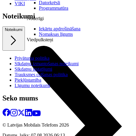
Datorkrēsli
VIKI
Programmatūra
Noteikumi
Noderīgi
Iekārtu apdrošināšana
Noteikumi
Nomaksas līgums
Viedpulksteņi
Privātuma politika
Sīkdatņu izmantošanas noteikumi
Sīkdatņu iestatījumi
Trauksmes celšanas politika
Piekļūstamība
Līgumu noteikumi
Seko mums
© Latvijas Mobilais Telefons
2026
Datums, laiks: 07.08.2026 06:13