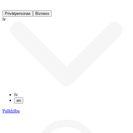
Privātpersonas
Bizness
lv
lv
en
Palīdzība