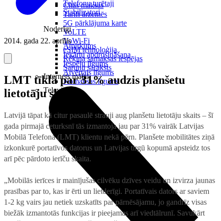
Telefonu turētaji
Citas maksas
Stabilizatori
Tarifi ārzemēs
5G pārklājuma karte
Noderīgi
VoLTE
2014. gada 22. aprīlis
VoWi-Fi
Atpirkums
eSIM tehnoloģija
Iekārtu apdrošināšana
Rēķina samaksas iespējas
Iespēju līgums
Sarunu saraksts
Atvērtais līgums
Internets mājai
LMT tīklā par 31% audzis planšetu
Nomaksas līgums
Televizori
lietotāju skaits
Latvijā tāpat kā citur pasaulē strauji aug planšetu lietotāju skaits – šī
gada pirmajā ceturksnī tās izmantoja jau par 31% vairāk Latvijas
Mobilā Telefona (LMT) klientu nekā pērn. Planšete mobilitātes ziņā
izkonkurē portatīvos datorus un Latvijas tirgū kopumā apsteidz tos
arī pēc pārdoto ierīču skaita.
„Mobilās ierīces ir mainījušas cilvēku dzīves veidu un izvirza jaunas
prasības par to, kas ir ērti un lietderīgi. Portatīvais dators ar saviem
1-2 kg vairs jau netiek uzskatīts par pārnēsājamu, jo gandrīz visas
biežāk izmantotās funkcijas ir pieejamas arī viedtālrunī. Savukārt