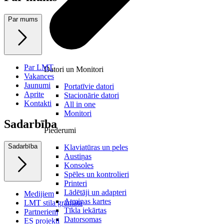
Par mums
Par LMT
Datori un Monitori
Vakances
Jaunumi
Portatīvie datori
Aprite
Stacionārie datori
Kontakti
All in one
Monitori
Sadarbība
Piederumi
Sadarbība
Klaviatūras un peles
Austiņas
Konsoles
Spēles un kontrolieri
Printeri
Lādētāji un adapteri
Medijiem
Atmiņas kartes
LMT stila grāmata
Tīkla iekārtas
Partneriem
Datorsomas
ES projekti