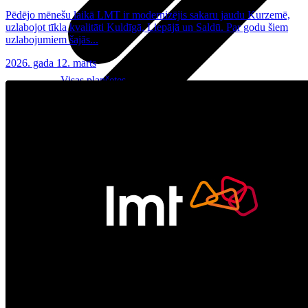
Pēdējo mēnešu laikā LMT ir modernizējis sakaru jaudu Kurzemē,
uzlabojot tīkla kvalitāti Kuldīgā, Liepājā un Saldū. Par godu šiem
uzlabojumiem šajās...
2026. gada 12. marts
Visas planšetes
Samsung
Apple
Lenovo
Xiaomi
ONYX
Piederumi
Citi pakalpojumi
Vāki un ietvari
Irbuļi
Sensors Elpo
Klaviatūras un peles
Interneta sargs
Lādētāji un adapteri
VoWi-Fi
Noderīgi
Viedtelevīzija
Atpirkums
Iekārtu apdrošināšana
Atvērtais līgums