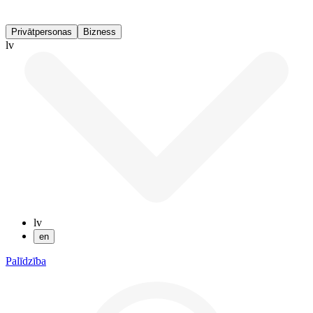
Privātpersonas
Bizness
lv
lv
en
Palīdzība