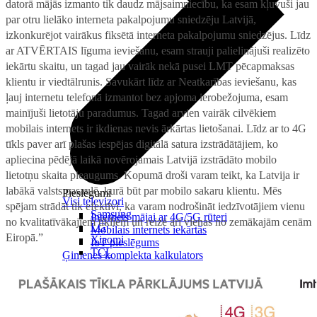
datorā mājās izmanto tik daudz mājsaimniecību, ka esam kļuvuši jau
par otru lielāko interneta pakalpojumu sniedzēju Latvijā,
izkonkurējot vairākus fiksētā interneta pakalpojumu sniedzējus. Līdz
ar ATVĒRTAIS līguma ieviešanu, esam strauji palielinājuši realizēto
iekārtu skaitu, un tagad jau vairāk nekā pusei LMT pēcapmaksas
klientu ir viedtālrunis. Savukārt līdz ar Neatkarības ieviešanu, kas
ļauj internetu telefonā izmantot bez apjoma ierobežojuma, esam
mainījuši lietotāju paradumus. Tagad arvien vairāk cilvēkiem
mobilais internets ir ikdienas nevis ārkārtas lietošanai. Līdz ar to 4G
tīkls paver arī plašas iespējas digitālā satura izstrādātājiem, ko
apliecina pēdējā laikā novērojamais Latvijā izstrādāto mobilo
lietotņu skaita pieaugums. Kopumā droši varam teikt, ka Latvija ir
labākā valsts pasaulē, kurā būt par mobilo sakaru klientu. Mēs
Pieslēgumi
Visi televizori
spējam strādāt tik efektīvi, ka varam nodrošināt iedzīvotājiem vienu
Samsung
Internets mājai ar 4G/5G rūteri
no kvalitatīvākajiem tīkliem un reizē arī vienas no zemākajām cenām
LG
Mobilais internets iekārtās
Eiropā.”
Xiaomi
IoT pieslēgums
TCL
Ģimenes komplekta kalkulators
Piederumi
Saistītie pakalpojumi
Konsoles
Interneta sargs
Spēles un kontrolieri
Tehniskie darbi