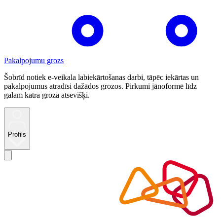
Pakalpojumu grozs
Šobrīd notiek e-veikala labiekārtošanas darbi, tāpēc iekārtas un
pakalpojumus atradīsi dažādos grozos. Pirkumi jānoformē līdz
galam katrā grozā atsevišķi.
Profils