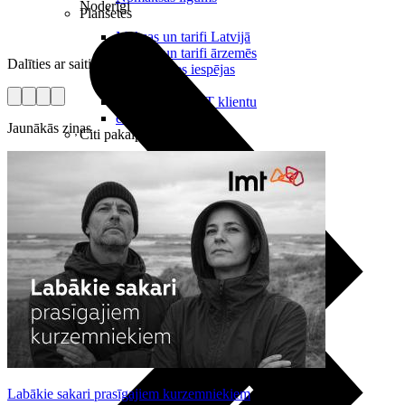
Noderīgi
Planšetes
Maksas un tarifi Latvijā
Maksas un tarifi ārzemēs
Dalīties ar saiti
LMT Kartes iespējas
Kur nopirkt
Kā kļūt par LMT klientu
eSIM tehnoloģija
Jaunākās ziņas
Citi pakalpojumi
Labākie sakari prasīgajiem kurzemniekiem