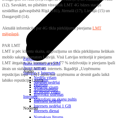
(12). Savukārt, no pilsētām visvairāk LMT 4G bāzes staciju
uzstādītas galvaspilsētā Rīgā (181), Jūrmalā (17), Liepājā (15) un
Daugavpilī (14).
Aktuālā informācija par 4G tīkla pārklājumu pieejama
LMT
mājaslapā
.
PAR LMT
LMT ir pēc klientu skaita, apgrozījuma un tīkla pārklājuma lielākais
mobilo sakaru operators Latvijā. Visā Latvijas teritorijā ir pieejams
Papildināt
LMT ātrgaitas 3G internets un jau 77 % iedzīvotāju ir pieejams īpaši
Jauns numurs ar eSIM
Jauns numurs
ātrais un stabilais LMT 4G internets. Ikgadējā „Uzņēmumu
Audio
Sarunas + Internets
reputācijas topā” LMT atzīts par uzņēmumu ar desmit gadu laikā
Nedēļa visam
labāko reputāciju Latvijā.
Austiņas
Sarunas nedēļai
Skaļruņi
Mēnesis visam
Audiosistēmas
90 dienas visam
Brīvroku sistēmas
Internets
Mikrofoni un skaņu pultis
Internets nedēļai
Internets nedēļai 1 GB
Noderīgi
Internets dienai
Nomaksas līgums