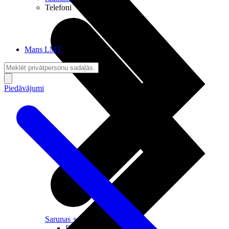
Telefoni
Mans LMT
Piedāvājumi
Sarunas + Internets
Brīvība + Neatkarība