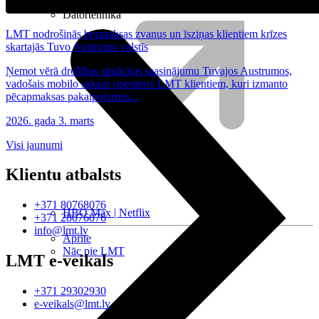
Nomaksas līgums
Datortehnika
LMT nodrošinās bezmaksas zvanus un īsziņas klientiem krīzes
skartajās Tuvo Austrumu valstīs
Ņemot vērā drošības situācijas saasinājumu Tuvajos Austrumos,
vadošais mobilo sakaru operators LMT klientiem, kuri izmanto
pēcapmaksas pakalpojumus...
2026. gada 3. marts
Visi jaunumi
Klientu atbalsts
+371 80768076
HBO Max | Netflix
+371 28076076
info@lmt.lv
Aprite
Nāc pie LMT
LMT e-veikals
+371 29302930
e-veikals@lmt.lv