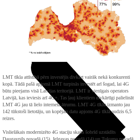
Projektori
Microsoft 365 + OneDrive
Audiosistēmas
TV piederumi
Noderīgi
Noderīgi
5G pārklājuma karte
Jautājumi un atbildes
Iekārtu apdrošināšana
Priekšapmaksas karte
Nomaksas līgums
Audio
LMT tīkla attīstībā pērn investējis divkārt vairāk nekā konkurenti
kopā. Tādā pašā apjomā LMT turpinās investēt arī šogad, lai 4G
būtu pieejams visā Latvijas teritorijā. LMT ir vienīgais operators
Latvijā, kas ieviesis arī 4G+. Tas ļauj klientiem divkārtīgi palielināt
LMT 4G jau tā lielo interneta ātrumu. LMT 4G tīklu izmanto jau
142 tūkstoši lietotāju, un kopējais datu apjoms 4G tīklā audzis 6,5
reizes.
Vislielākais modernizēto 4G staciju skaits šobrīd uzstādīts
Daugavpils novadā (15), Jelgavas novadā (14) un Tukuma novadā