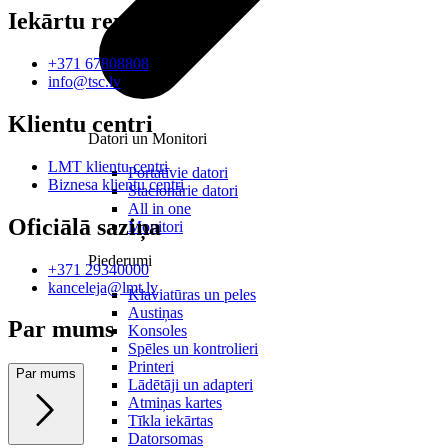
Iekārtu remonts
+371 67808808
info@tsc.lv
Klientu centri
Datori un Monitori
LMT klientu centri
Portatīvie datori
Biznesa klientu centri
Stacionārie datori
All in one
Oficiālā saziņa
Monitori
Piederumi
+371 29340000
kanceleja@lmt.lv
Klaviatūras un peles
Austiņas
Par mums
Konsoles
Spēles un kontrolieri
Printeri
Par mums
Lādētāji un adapteri
Atmiņas kartes
Tīkla iekārtas
Datorsomas