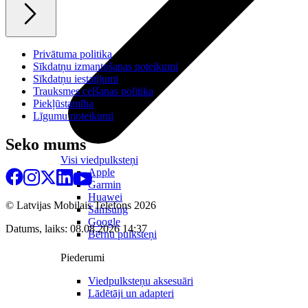
Privātuma politika
Sīkdatņu izmantošanas noteikumi
Sīkdatņu iestatījumi
Trauksmes celšanas politika
Piekļūstamība
Līgumu noteikumi
Seko mums
Visi viedpulksteņi
Apple
Garmin
Huawei
© Latvijas Mobilais Telefons
2026
Samsung
Google
Datums, laiks: 08.08.2026 14:37
Bērnu pulksteņi
Piederumi
Viedpulksteņu aksesuāri
Lādētāji un adapteri