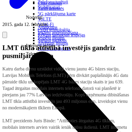
Telefonu turētaji
Citas maksas
Stabilizatori
Tarifi ārzemēs
5G pārklājuma karte
Noderīgi
VoLTE
2015. gada 12. februāris
VoWi-Fi
Atpirkums
eSIM tehnoloģija
Iekārtu apdrošināšana
Rēķina samaksas iespējas
Iespēju līgums
Sarunu saraksts
Atvērtais līgums
Internets mājai
LMT tīkla attīstībā investējis gandrīz
Nomaksas līgums
Televizori
pusmiljardu eiro
Katru darba dienu uzstādot vidēji vienu jaunu 4G bāzes staciju,
Latvijas Mobilais Telefons (LMT) pērn divkārt paplašinājis 4G datu
pārraide tīklu un kopējais LMT 4G bāzes staciju skaits ir jau 639.
Tagad ātrgaitas mobilais internets telefonā, datorā vai planšetē ir
pieejams jau 77% Latvijas iedzīvotāju. Kopš uzņēmuma dibināšanas
LMT tīkla attīstībā investējis jau 493 miljonus eiro, izveidojot vienu
no modernākajiem tīkliem Eiropā.
LMT prezidents Juris Binde: ”Attīstoties ātrgaitas 4G tīklam,
mobilais internets arvien vairāk ienāk mūsu ikdienā. LMT internetu