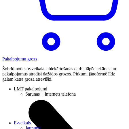
Pakalpojumu grozs
Šobrīd notiek e-veikala labiekārtošanas darbi, tāpēc iekārtas un
pakalpojumus atradīsi dažādos grozos. Pirkumi jānoformē līdz
galam katrā grozā atsevišķi.
LMT pakalpojumi
Sarunas + Internets telefonā
E-veikals
Jaunumi