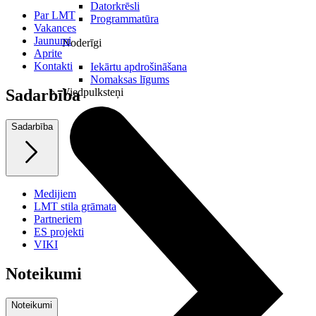
Datorkrēsli
Par LMT
Programmatūra
Vakances
Jaunumi
Noderīgi
Aprite
Kontakti
Iekārtu apdrošināšana
Nomaksas līgums
Viedpulksteņi
Sadarbība
Sadarbība
Medijiem
LMT stila grāmata
Partneriem
ES projekti
VIKI
Noteikumi
Noteikumi