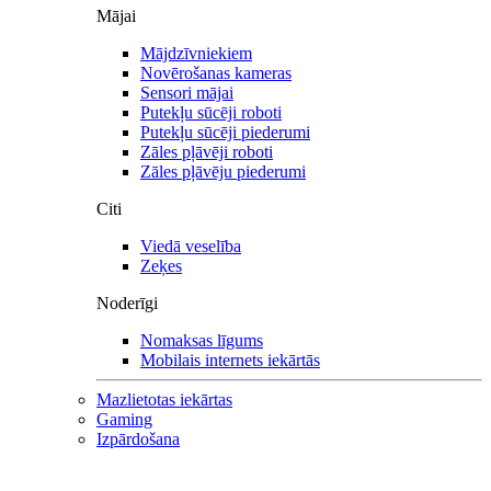
Mājai
Mājdzīvniekiem
Novērošanas kameras
Sensori mājai
Putekļu sūcēji roboti
Putekļu sūcēji piederumi
Zāles pļāvēji roboti
Zāles pļāvēju piederumi
Citi
Viedā veselība
Zeķes
Noderīgi
Nomaksas līgums
Mobilais internets iekārtās
Mazlietotas iekārtas
Gaming
Izpārdošana