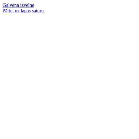
Galvenā izvēlne
Pāriet uz lapas saturu