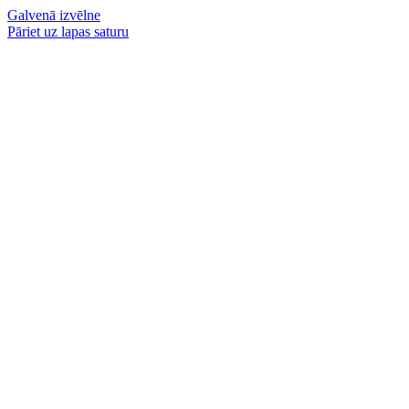
Galvenā izvēlne
Pāriet uz lapas saturu