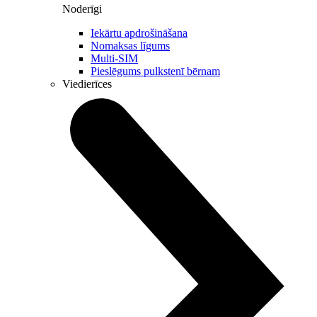
Noderīgi
Iekārtu apdrošināšana
Nomaksas līgums
Multi-SIM
Pieslēgums pulkstenī bērnam
Viedierīces