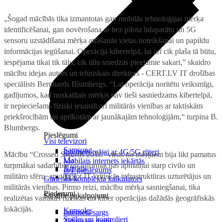
„Šogad mācībās tika izmantotas gan mobilās tehnoloģijas mērķa
identificēšanai, gan novērošana ar bez pilota lidaparātu un 5G
sensoru uzstādīšana mērķa atrašanās vietas noteikšanai un papildu
informācijas iegūšanai. Operācija kibertelpā, lai arī cik plaša tā būtu,
iespējama tikai tik tālu, cik tālu sniedzas pieejamie sakari,” skaidro
mācību idejas autors un tehniskais direktors - CERT.LV IT drošības
speciālists Bernhards Blumbergs. “Lai operācija noritētu veiksmīgi,
gadījumos, kad noskatītais mērķis nav tieši sasniedzams kibertelpā,
ir nepieciešams fiziski iesaistīt arī militārās vienības ar taktiskām
priekšrocībām un aprīkotām ar jaunākajām tehnoloģijām,“ turpina B.
Blumbergs.
Pieslēgumi
Visi televizori
Samsung
Internets mājai ar 4G/5G rūteri
Mācību “Crossed Swords 2018” viens no mērķiem bija likt pamatus
LG
Mobilais internets iekārtās
turpmākai sadarbībai un informācijas apmaiņai starp civilo un
Xiaomi
IoT pieslēgums
militāro sfēru, apvienojot IT kritiskās infrastruktūras uzturētājus un
TCL
Ģimenes komplekta kalkulators
militārās vienības. Pirmo reizi, mācību mērķa sasniegšanai, tika
Piederumi
Saistītie pakalpojumi
realizētas vairākas fiziskās un kiber operācijas dažādās ģeogrāfiskās
lokācijās.
Konsoles
Interneta sargs
Spēles un kontrolieri
Tehniskie darbi