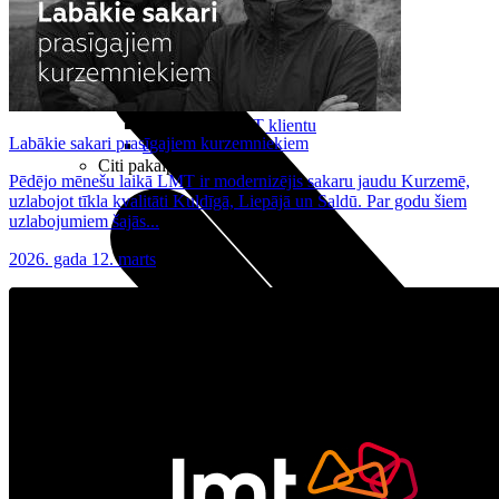
Noderīgi
Planšetes
Maksas un tarifi Latvijā
Maksas un tarifi ārzemēs
LMT Kartes iespējas
Kur nopirkt
Kā kļūt par LMT klientu
Labākie sakari prasīgajiem kurzemniekiem
eSIM tehnoloģija
Citi pakalpojumi
Pēdējo mēnešu laikā LMT ir modernizējis sakaru jaudu Kurzemē,
uzlabojot tīkla kvalitāti Kuldīgā, Liepājā un Saldū. Par godu šiem
uzlabojumiem šajās...
2026. gada 12. marts