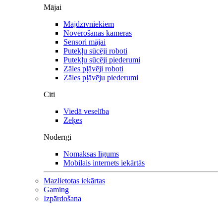
Mājai
Mājdzīvniekiem
Novērošanas kameras
Sensori mājai
Putekļu sūcēji roboti
Putekļu sūcēji piederumi
Zāles pļāvēji roboti
Zāles pļāvēju piederumi
Citi
Viedā veselība
Zeķes
Noderīgi
Nomaksas līgums
Mobilais internets iekārtās
Mazlietotas iekārtas
Gaming
Izpārdošana