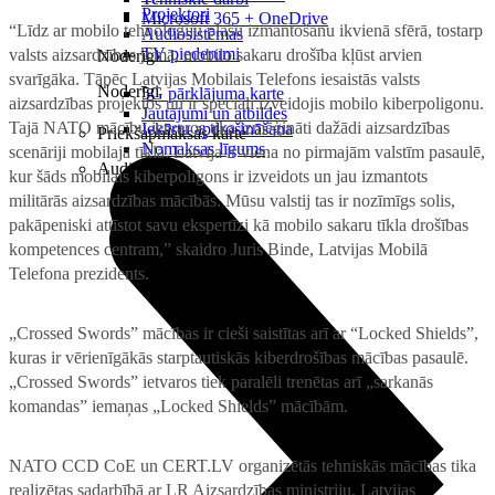
Projektori
Microsoft 365 + OneDrive
“Līdz ar mobilo tehnoloģiju plašu izmantošanu ikvienā sfērā, tostarp
Audiosistēmas
TV piederumi
valsts aizsardzības jomā, mobilo sakaru drošība kļūst arvien
Noderīgi
svarīgāka. Tāpēc Latvijas Mobilais Telefons iesaistās valsts
Noderīgi
5G pārklājuma karte
aizsardzības projektos un ir speciāli izveidojis mobilo kiberpoligonu.
Jautājumi un atbildes
Tajā NATO mācību ietvaros tika izmēģināti dažādi aizsardzības
Iekārtu apdrošināšana
Priekšapmaksas karte
Nomaksas līgums
scenāriji mobilajā tīklā. Latvija ir viena no pirmajām valstīm pasaulē,
Audio
kur šāds mobilais kiberpoligons ir izveidots un jau izmantots
militārās aizsardzības mācībās. Mūsu valstij tas ir nozīmīgs solis,
pakāpeniski attīstot savu ekspertīzi kā mobilo sakaru tīkla drošības
kompetences centram,” skaidro Juris Binde, Latvijas Mobilā
Telefona prezidents.
„Crossed Swords” mācības ir cieši saistītas arī ar “Locked Shields”,
kuras ir vērienīgākās starptautiskās kiberdrošības mācības pasaulē.
„Crossed Swords” ietvaros tiek paralēli trenētas arī „sarkanās
komandas” iemaņas „Locked Shields” mācībām.
NATO CCD CoE un CERT.LV organizētās tehniskās mācības tika
realizētas sadarbībā ar LR Aizsardzības ministriju, Latvijas