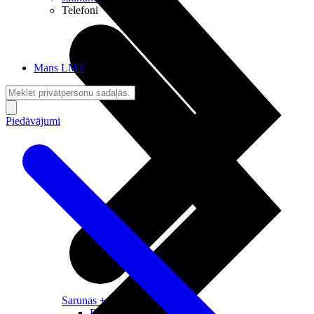
Telefoni
Mans LMT
Piedāvājumi
Sarunas + Internets
Brīvība + Neatkarība