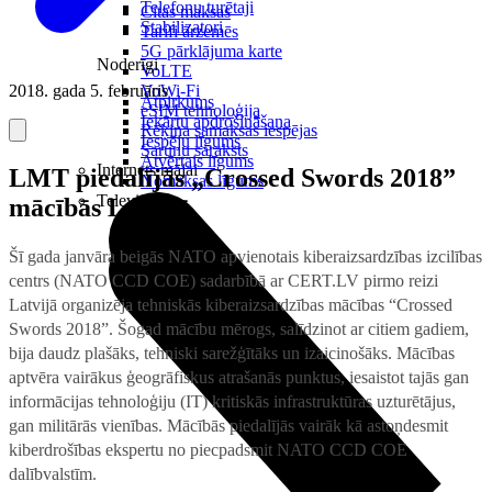
Telefonu turētaji
Citas maksas
Stabilizatori
Tarifi ārzemēs
5G pārklājuma karte
Noderīgi
VoLTE
2018. gada 5. februāris
VoWi-Fi
Atpirkums
eSIM tehnoloģija
Iekārtu apdrošināšana
Rēķina samaksas iespējas
Iespēju līgums
Sarunu saraksts
Atvērtais līgums
Internets mājai
LMT piedalījās „Crossed Swords 2018”
Nomaksas līgums
Televizori
mācībās Latvijā
Šī gada janvāra beigās NATO apvienotais kiberaizsardzības izcilības
centrs (NATO CCD COE) sadarbībā ar CERT.LV pirmo reizi
Latvijā organizēja tehniskās kiberaizsardzības mācības “Crossed
Swords 2018”. Šogad mācību mērogs, salīdzinot ar citiem gadiem,
bija daudz plašāks, tehniski sarežģītāks un izaicinošāks. Mācības
aptvēra vairākus ģeogrāfiskus atrašanās punktus, iesaistot tajās gan
informācijas tehnoloģiju (IT) kritiskās infrastruktūras uzturētājus,
gan militārās vienības. Mācībās piedalījās vairāk kā astoņdesmit
kiberdrošības ekspertu no piecpadsmit NATO CCD COE
dalībvalstīm.