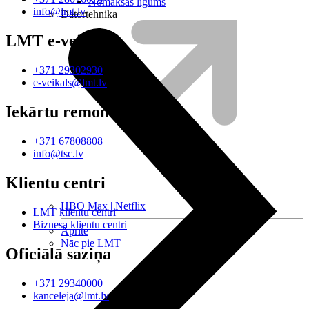
Nomaksas līgums
info@lmt.lv
Datortehnika
LMT e-veikals
+371 29302930
e-veikals@lmt.lv
Iekārtu remonts
+371 67808808
info@tsc.lv
Klientu centri
HBO Max | Netflix
LMT klientu centri
Biznesa klientu centri
Aprite
Nāc pie LMT
Oficiālā saziņa
+371 29340000
kanceleja@lmt.lv