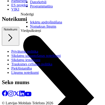
Partneriem
Datorkrēsli
ES projekti
Programmatūra
VIKI
Noderīgi
Noteikumi
Iekārtu apdrošināšana
Nomaksas līgums
Noteikumi
Viedpulksteņi
Privātuma politika
Sīkdatņu izmantošanas noteikumi
Sīkdatņu iestatījumi
Trauksmes celšanas politika
Piekļūstamība
Līgumu noteikumi
Seko mums
© Latvijas Mobilais Telefons
2026