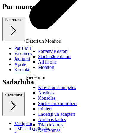
Par mums
Par mums
Datori un Monitori
Par LMT
Portatīvie datori
Vakances
Stacionārie datori
Jaunumi
All in one
Aprite
Monitori
Kontakti
Piederumi
Sadarbība
Klaviatūras un peles
Austiņas
Sadarbība
Konsoles
Spēles un kontrolieri
Printeri
Lādētāji un adapteri
Atmiņas kartes
Medijiem
Tīkla iekārtas
LMT stila grāmata
Datorsomas