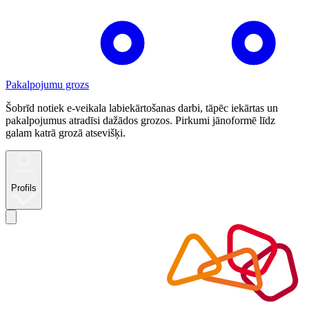
Pakalpojumu grozs
Šobrīd notiek e-veikala labiekārtošanas darbi, tāpēc iekārtas un
pakalpojumus atradīsi dažādos grozos. Pirkumi jānoformē līdz
galam katrā grozā atsevišķi.
Profils