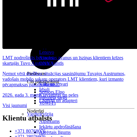
Visas planšetes
Samsung
Apple
Lenovo
LMT nodrošinās bezmaksas zvanus un īsziņas klientiem krīzes
Xiaomi
skartajās Tuvo Austrumu valstīs
ONYX
Ņemot vērā drošības situācijas saasinājumu Tuvajos Austrumos,
Piederumi
vadošais mobilo sakaru operators LMT klientiem, kuri izmanto
Citi pakalpojumi
Vāki un ietvari
pēcapmaksas pakalpojumus...
Irbuļi
Sensors Elpo
2026. gada 3. marts
Klaviatūras un peles
Interneta sargs
Lādētāji un adapteri
VoWi-Fi
Visi jaunumi
Noderīgi
Viedtelevīzija
Klientu atbalsts
Atpirkums
Iekārtu apdrošināšana
+371 80768076
Atvērtais līgums
+371 28076076