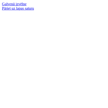
Galvenā izvēlne
Pāriet uz lapas saturu