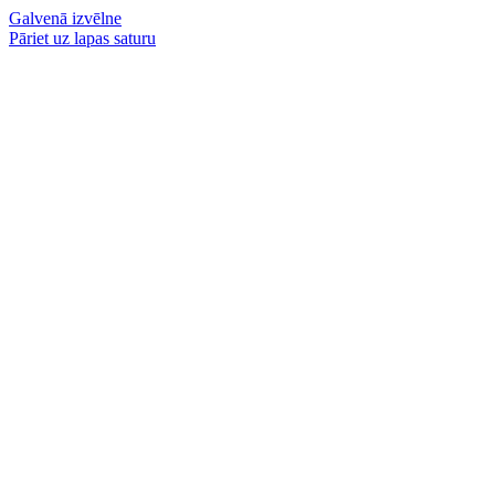
Galvenā izvēlne
Pāriet uz lapas saturu