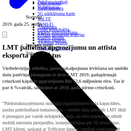
Telefonu turētaji
Citas maksas
Stabilizatori
Tarifi ārzemēs
5G pārklājuma karte
Noderīgi
VoLTE
2019. gada 25. aprīlis
VoWi-Fi
Atpirkums
eSIM tehnoloģija
Iekārtu apdrošināšana
Rēķina samaksas iespējas
Iespēju līgums
Sarunu saraksts
Atvērtais līgums
Internets mājai
LMT palielina apgrozījumu un attīsta
Nomaksas līgums
Televizori
eksporta produktus
Viedtelevīzijas attīstība, jaunupakalpojumu ieviešana un mobilo
datu patēriņa pieaugums ir ļāvis LMT 2019. gadapirmajā
ceturksnī kāpināt apgrozījumu līdz 52,6 miljoniem eiro. Tas ir
par 6 %vairāk, salīdzinot ar 2018. gada pirmo ceturksni.
“Pārdomātauzņēmuma stratēģija ieguldījumiem tīkla kapacitātes,
jaudas palielināšanā irattaisnojies – mobilo datu pārraide LMT tīklā
ir pieaugusi par vairāk nekāpiekto daļu, un mēs turpināsim attīstīt
mobilā interneta pieejamību, tostarpstrādājam pie 5G ieviešanas.
LMT klienti, saskaņā ar Tefficient datiem, irtrešajā vietā pasaulē