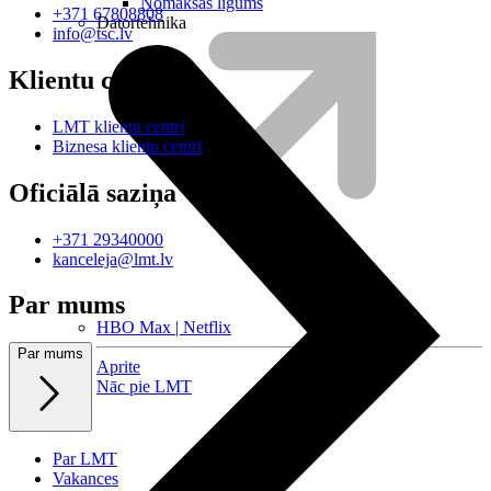
Nomaksas līgums
+371 67808808
Datortehnika
info@tsc.lv
Klientu centri
LMT klientu centri
Biznesa klientu centri
Oficiālā saziņa
+371 29340000
kanceleja@lmt.lv
Par mums
HBO Max | Netflix
Par mums
Aprite
Nāc pie LMT
Par LMT
Vakances