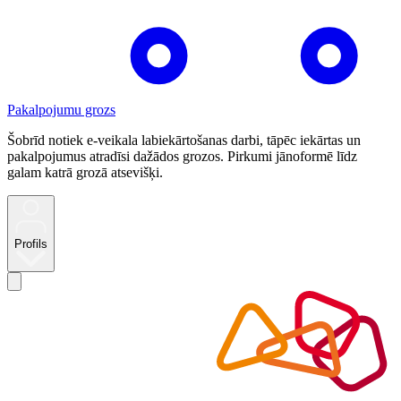
Pakalpojumu grozs
Šobrīd notiek e-veikala labiekārtošanas darbi, tāpēc iekārtas un
pakalpojumus atradīsi dažādos grozos. Pirkumi jānoformē līdz
galam katrā grozā atsevišķi.
Profils