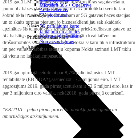
2019.gadā LMT turpinās 5G tīkla infrastruktūras sagatavošanu,
Projektori
Microsoft 365 + OneDrive
jaunu 5G bāzes stacijuuzstādīšanu un 5G prototīkla izveidi. Jau
Audiosistēmas
TV piederumi
šobrīd tīklā ir vairāk nekā 180darbam ar 5G gatavas bāzes stacijas
Noderīgi
un to skaits turpina pieaugt, jo biznesaklienti jau sāk skaidrāk
Noderīgi
5G pārklājuma karte
apzināties šīs tehnoloģijas izmantošanas priekšrocībasun gatavo uz
Jautājumi un atbildes
5G balstītus pakalpojumus. Lai nodrošinātu kvalitatīvus un
Iekārtu apdrošināšana
Priekšapmaksas karte
Nomaksas līgums
drošusmobilos sakarus, izmantojam Nokia sakaru tīkla infrastruktūru
Audio
un pēc vairākudarbības rādītāju kopuma Nokia atzinusi LMT tīklu
kā vienu no labākajiempasaulē.
2019.gadapirmajā ceturksnī par 8,7% palielinājusies LMT
rentabilitāte (EBITDA*),sasniedzot 17,5 miljonus eiro. LMT
apgrozījums 2019. gada pirmajāceturksnī ir 52,6 miljoni eiro, kas ir
par 3 miljoniem eiro vairāk, nekā2018. gada pirmajā ceturksnī.
*EBITDA – peļņa pirms procentu, nodokļu,nolietojuma un
amortizācijas atskaitījumiem.