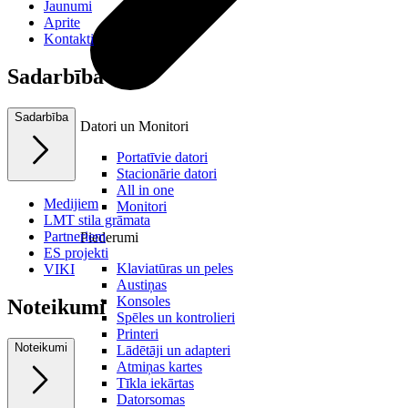
Jaunumi
Aprite
Kontakti
Sadarbība
Sadarbība
Datori un Monitori
Portatīvie datori
Stacionārie datori
All in one
Medijiem
Monitori
LMT stila grāmata
Partneriem
Piederumi
ES projekti
Klaviatūras un peles
VIKI
Austiņas
Konsoles
Noteikumi
Spēles un kontrolieri
Printeri
Noteikumi
Lādētāji un adapteri
Atmiņas kartes
Tīkla iekārtas
Datorsomas