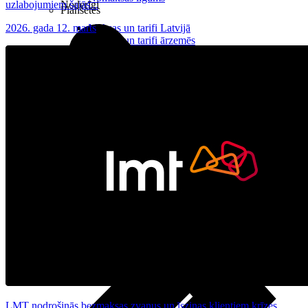
uzlabojumiem šajās...
Noderīgi
Planšetes
2026. gada 12. marts
Maksas un tarifi Latvijā
Maksas un tarifi ārzemēs
LMT Kartes iespējas
Kur nopirkt
Kā kļūt par LMT klientu
eSIM tehnoloģija
Citi pakalpojumi
LMT nodrošinās bezmaksas zvanus un īsziņas klientiem krīzes