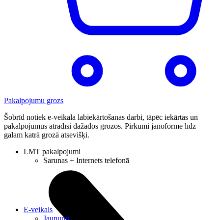
Pakalpojumu grozs
Šobrīd notiek e-veikala labiekārtošanas darbi, tāpēc iekārtas un
pakalpojumus atradīsi dažādos grozos. Pirkumi jānoformē līdz
galam katrā grozā atsevišķi.
LMT pakalpojumi
Sarunas + Internets telefonā
E-veikals
Jaunumi