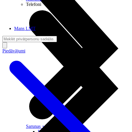
Telefoni
Mans LMT
Piedāvājumi
Sarunas + Internets
Brīvība + Neatkarība