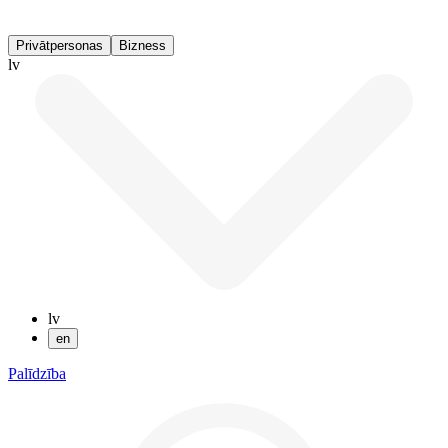
Privātpersonas
Bizness
lv
lv
en
Palīdzība