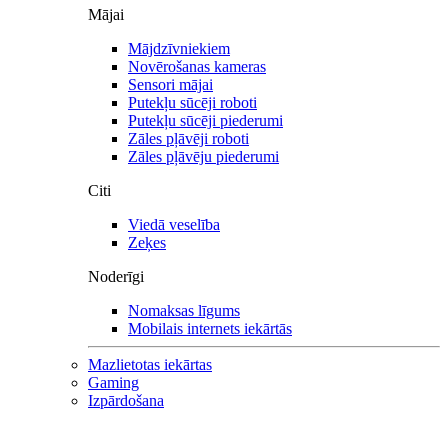
Mājai
Mājdzīvniekiem
Novērošanas kameras
Sensori mājai
Putekļu sūcēji roboti
Putekļu sūcēji piederumi
Zāles pļāvēji roboti
Zāles pļāvēju piederumi
Citi
Viedā veselība
Zeķes
Noderīgi
Nomaksas līgums
Mobilais internets iekārtās
Mazlietotas iekārtas
Gaming
Izpārdošana