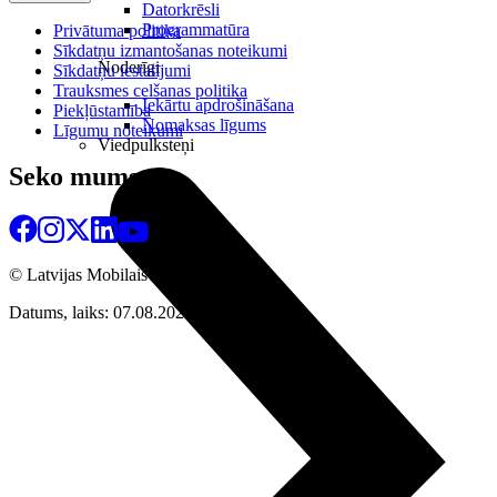
Datorkrēsli
Programmatūra
Privātuma politika
Sīkdatņu izmantošanas noteikumi
Noderīgi
Sīkdatņu iestatījumi
Trauksmes celšanas politika
Iekārtu apdrošināšana
Piekļūstamība
Nomaksas līgums
Līgumu noteikumi
Viedpulksteņi
Seko mums
© Latvijas Mobilais Telefons
2026
Datums, laiks: 07.08.2026 04:05