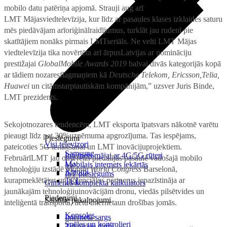
mobilo datu patēriņa apjomā. Strauji aug arī
LMT Mājasviedtelevīzija, kur līdz ar pasaules klases izklaides saturu
mēs piedāvājam arīoriģinālraidījumus, turklāt jau rudenī pie
skatītājiem nonāks pirmais LMTseriāls. Ne velti LMT Mājas
viedtelevīzija tika novērtēta arī ārpusLatvijas ar nomināciju
prestižajai
GlobalMobile Awards 2019
balvai divās kategorijās kopā
ar tādiem nozaresflagmaņiem kā
Deutsche Telekom, Ericsson,Telia,
Huawei
un citāmstarptautiskām kompānijām,” uzsver Juris Binde,
LMT prezidents.
Sekojotnozares tendencēm, LMT eksporta īpatsvars nākotnē varētu
pieaugt līdz pat 30%uzņēmuma apgrozījuma. Tas iespējams,
Pieslēgumi
Visi televizori
pateicoties 5G ienākšanai un LMT inovācijuprojektiem.
Samsung
Internets mājai ar 4G/5G rūteri
FebruārīLMT jau otro reizi piedalījās pasaulē vadošajā mobilo
LG
Mobilais internets iekārtās
tehnoloģiju izstādē
Mobile World Congress
Barselonā,
Xiaomi
IoT pieslēgums
kurapmeklētājus un potenciālos partnerus iepazīstināja ar
TCL
Ģimenes komplekta kalkulators
jaunākajām tehnoloģijuinovācijām dronu, viedās pilsētvides un
Piederumi
Saistītie pakalpojumi
inteliģentā transporta, lietu internetaun drošības jomās.
Konsoles
Interneta sargs
Spēles un kontrolieri
Tehniskie darbi