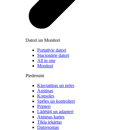
Datori un Monitori
Portatīvie datori
Stacionārie datori
All in one
Monitori
Piederumi
Klaviatūras un peles
Austiņas
Konsoles
Spēles un kontrolieri
Printeri
Lādētāji un adapteri
Atmiņas kartes
Tīkla iekārtas
Datorsomas