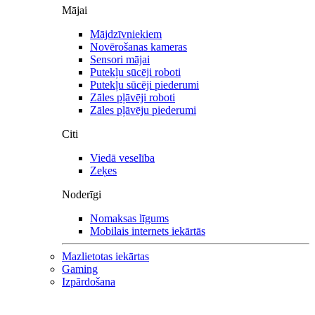
Mājai
Mājdzīvniekiem
Novērošanas kameras
Sensori mājai
Putekļu sūcēji roboti
Putekļu sūcēji piederumi
Zāles pļāvēji roboti
Zāles pļāvēju piederumi
Citi
Viedā veselība
Zeķes
Noderīgi
Nomaksas līgums
Mobilais internets iekārtās
Mazlietotas iekārtas
Gaming
Izpārdošana