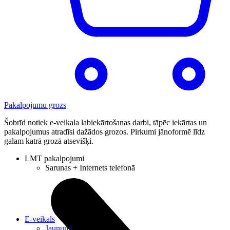
Pakalpojumu grozs
Šobrīd notiek e-veikala labiekārtošanas darbi, tāpēc iekārtas un
pakalpojumus atradīsi dažādos grozos. Pirkumi jānoformē līdz
galam katrā grozā atsevišķi.
LMT pakalpojumi
Sarunas + Internets telefonā
E-veikals
Jaunumi