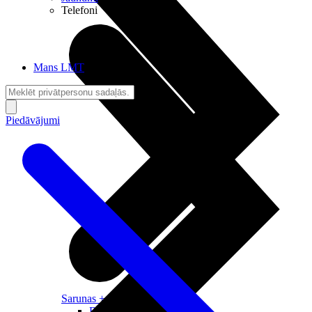
Telefoni
Mans LMT
Piedāvājumi
Sarunas + Internets
Brīvība + Neatkarība