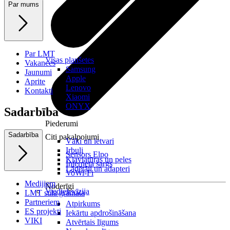
Par mums
Par LMT
Visas planšetes
Vakances
Samsung
Jaunumi
Apple
Aprite
Lenovo
Kontakti
Xiaomi
ONYX
Sadarbība
Piederumi
Sadarbība
Citi pakalpojumi
Vāki un ietvari
Irbuļi
Sensors Elpo
Klaviatūras un peles
Interneta sargs
Lādētāji un adapteri
VoWi-Fi
Medijiem
Noderīgi
Viedtelevīzija
LMT stila grāmata
Partneriem
Atpirkums
ES projekti
Iekārtu apdrošināšana
VIKI
Atvērtais līgums