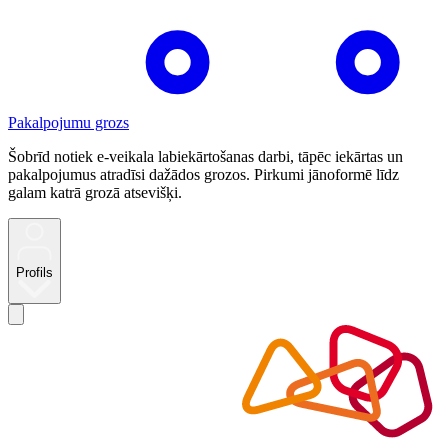
Pakalpojumu grozs
Šobrīd notiek e-veikala labiekārtošanas darbi, tāpēc iekārtas un
pakalpojumus atradīsi dažādos grozos. Pirkumi jānoformē līdz
galam katrā grozā atsevišķi.
Profils