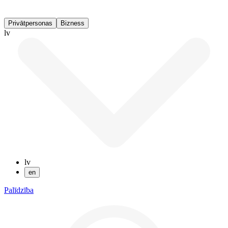
Privātpersonas
Bizness
lv
lv
en
Palīdzība