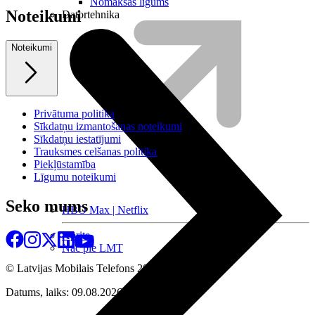
Nomaksas līgums
Noteikumi
Datortehnika
Noteikumi
Privātuma politika
Sīkdatņu izmantošanas noteikumi
Sīkdatņu iestatījumi
Trauksmes celšanas politika
Piekļūstamība
Līgumu noteikumi
Seko mums
HBO Max | Netflix
Aprite
Nāc pie LMT
© Latvijas Mobilais Telefons
2026
Datums, laiks: 09.08.2026 10:19