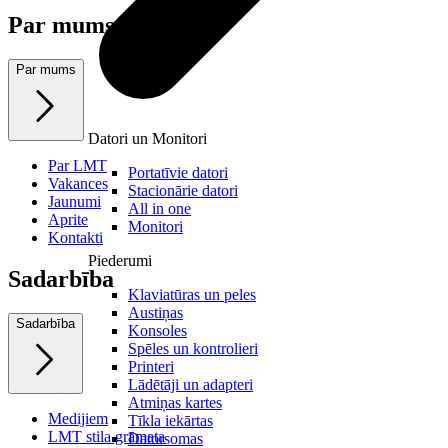
Par mums
Par mums
Datori un Monitori
Par LMT
Portatīvie datori
Vakances
Stacionārie datori
Jaunumi
All in one
Aprite
Monitori
Kontakti
Piederumi
Sadarbība
Klaviatūras un peles
Austiņas
Sadarbība
Konsoles
Spēles un kontrolieri
Printeri
Lādētāji un adapteri
Atmiņas kartes
Medijiem
Tīkla iekārtas
LMT stila grāmata
Datorsomas