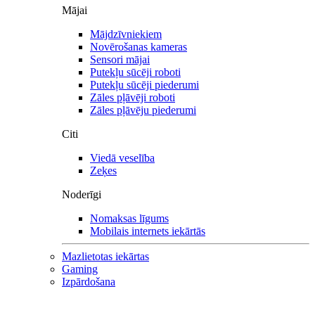
Mājai
Mājdzīvniekiem
Novērošanas kameras
Sensori mājai
Putekļu sūcēji roboti
Putekļu sūcēji piederumi
Zāles pļāvēji roboti
Zāles pļāvēju piederumi
Citi
Viedā veselība
Zeķes
Noderīgi
Nomaksas līgums
Mobilais internets iekārtās
Mazlietotas iekārtas
Gaming
Izpārdošana