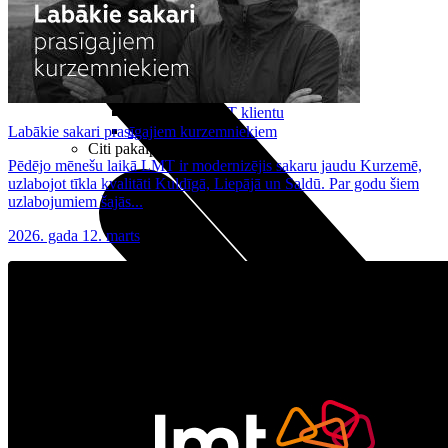
Noderīgi
Planšetes
Maksas un tarifi Latvijā
Maksas un tarifi ārzemēs
LMT Kartes iespējas
Kur nopirkt
Kā kļūt par LMT klientu
eSIM tehnoloģija
Labākie sakari prasīgajiem kurzemniekiem
Citi pakalpojumi
Pēdējo mēnešu laikā LMT ir modernizējis sakaru jaudu Kurzemē,
uzlabojot tīkla kvalitāti Kuldīgā, Liepājā un Saldū. Par godu šiem
uzlabojumiem šajās...
2026. gada 12. marts