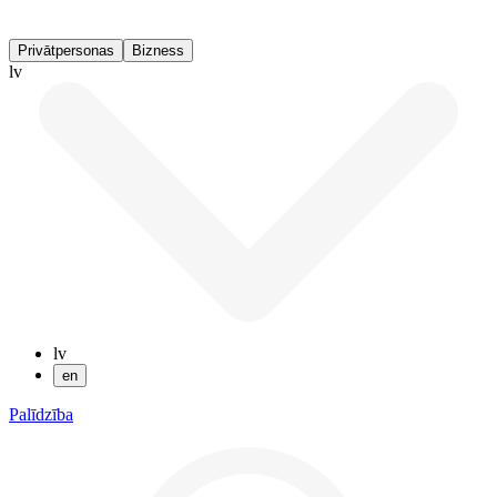
Privātpersonas
Bizness
lv
lv
en
Palīdzība