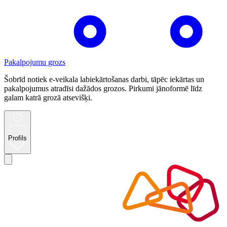
Pakalpojumu grozs
Šobrīd notiek e-veikala labiekārtošanas darbi, tāpēc iekārtas un
pakalpojumus atradīsi dažādos grozos. Pirkumi jānoformē līdz
galam katrā grozā atsevišķi.
Profils