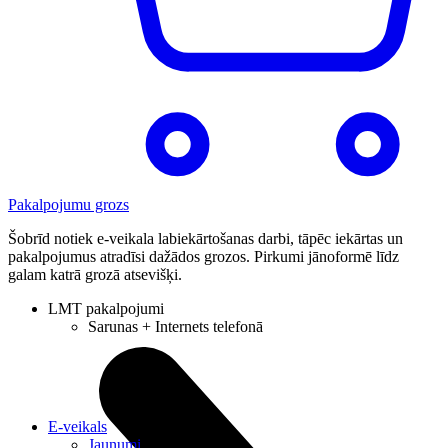
Pakalpojumu grozs
Šobrīd notiek e-veikala labiekārtošanas darbi, tāpēc iekārtas un
pakalpojumus atradīsi dažādos grozos. Pirkumi jānoformē līdz
galam katrā grozā atsevišķi.
LMT pakalpojumi
Sarunas + Internets telefonā
E-veikals
Jaunumi