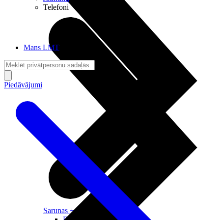
Telefoni
Mans LMT
Piedāvājumi
Sarunas + Internets
Brīvība + Neatkarība