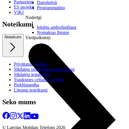
Partneriem
Datorkrēsli
ES projekti
Programmatūra
VIKI
Noderīgi
Noteikumi
Iekārtu apdrošināšana
Nomaksas līgums
Noteikumi
Viedpulksteņi
Privātuma politika
Sīkdatņu izmantošanas noteikumi
Sīkdatņu iestatījumi
Trauksmes celšanas politika
Piekļūstamība
Līgumu noteikumi
Seko mums
© Latvijas Mobilais Telefons
2026