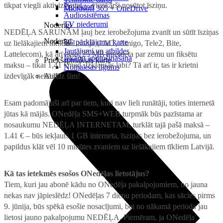
tikpat viegli aktivizējams –, vienkārši nosūtot īsziņu.
Projektori
Microsoft 365 + OneDrive
Audiosistēmas
TV piederumi
Noderīgi
NEDĒĻA SARUNĀM ļauj bez ierobežojuma zvanīt un sūtīt īsziņas
Noderīgi
5G pārklājuma karte
uz lielākajiem tīkliem Latvijā (LMT, Amigo, Tele2, Bite,
Jautājumi un atbildes
Lattelecom), kā arī lietot 25 MB interneta par zemu un fiksētu
Iekārtu apdrošināšana
Priekšapmaksas karte
maksu – tikai 1,41 €/ned. Izklausās labi? Tā arī ir, tas ir krietni
Nomaksas līgums
izdevīgāk nekā līdz šim!
Audio
Esam padomājuši arī par tiem, kuri nav lieli runātāji, toties internetā
jūtas kā mājās. ONedēļa SMS+WEB turpmāk būs pazīstama ar
nosaukumu NEDĒĻA INTERNETAM, turklāt tajā pašā maksā –
1.41 € – būs iekļauts 1 GB interneta, īsziņas bez ierobežojuma, un
papildus klāt vēl 10 minūtes zvaniem uz lielākajiem tīkliem Latvijā.
Kā tas ietekmēs esošos ONedēļas lietotājus?
Tiem, kuri jau abonē kādu no ONedēļa pakalpojumiem, no jauna
nekas nav jāpieslēdz! ONedēļas 7 dienu periodam, kas sācies pirms
9. jūnija, būs spēkā esošie nosacījumi, bet no nākamā perioda jau
lietosi jauno pakalpojumu NEDĒĻA. Piemēram, ja ONedēļa