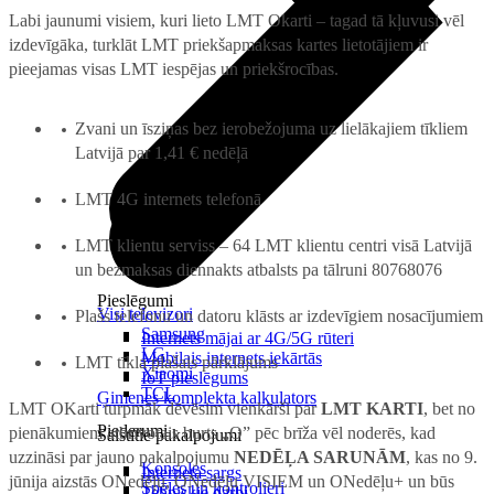
Labi jaunumi visiem, kuri lieto LMT Okarti – tagad tā kļuvusi vēl
izdevīgāka, turklāt LMT priekšapmaksas kartes lietotājiem ir
pieejamas visas LMT iespējas un priekšrocības.
Zvani un īsziņas bez ierobežojuma uz lielākajiem tīkliem
Latvijā par 1,41 € nedēļā
LMT 4G internets telefonā
LMT klientu serviss – 64 LMT klientu centri visā Latvijā
un bezmaksas diennakts atbalsts pa tālruni 80768076
Pieslēgumi
Visi televizori
Plašs telefonu un datoru klāsts ar izdevīgiem nosacījumiem
Samsung
Internets mājai ar 4G/5G rūteri
LG
Mobilais internets iekārtās
LMT tīkla plašais pārklājums
Xiaomi
IoT pieslēgums
TCL
Ģimenes komplekta kalkulators
LMT OKarti turpmāk dēvēsim vienkārši par
LMT KARTI
, bet no
Piederumi
pienākumiem atbrīvotais burts „O” pēc brīža vēl noderēs, kad
Saistītie pakalpojumi
uzzināsi par jauno pakalpojumu
NEDĒĻA SARUNĀM
, kas no 9.
Konsoles
Interneta sargs
jūnija aizstās ONedēļu, ONedēļu VISIEM un ONedēļu+ un būs
Spēles un kontrolieri
Tehniskie darbi