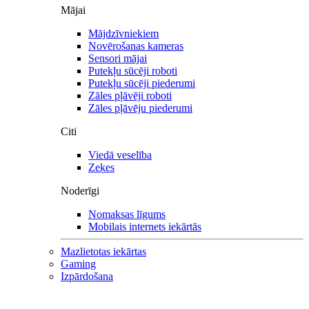
Mājai
Mājdzīvniekiem
Novērošanas kameras
Sensori mājai
Putekļu sūcēji roboti
Putekļu sūcēji piederumi
Zāles pļāvēji roboti
Zāles pļāvēju piederumi
Citi
Viedā veselība
Zeķes
Noderīgi
Nomaksas līgums
Mobilais internets iekārtās
Mazlietotas iekārtas
Gaming
Izpārdošana