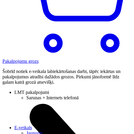
Pakalpojumu grozs
Šobrīd notiek e-veikala labiekārtošanas darbi, tāpēc iekārtas un
pakalpojumus atradīsi dažādos grozos. Pirkumi jānoformē līdz
galam katrā grozā atsevišķi.
LMT pakalpojumi
Sarunas + Internets telefonā
E-veikals
Jaunumi