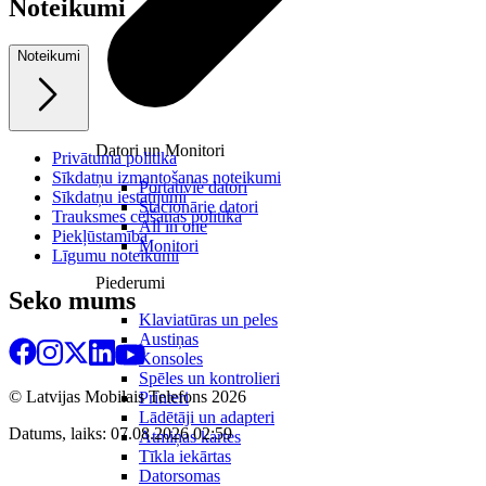
Noteikumi
Noteikumi
Datori un Monitori
Privātuma politika
Sīkdatņu izmantošanas noteikumi
Portatīvie datori
Sīkdatņu iestatījumi
Stacionārie datori
Trauksmes celšanas politika
All in one
Piekļūstamība
Monitori
Līgumu noteikumi
Piederumi
Seko mums
Klaviatūras un peles
Austiņas
Konsoles
Spēles un kontrolieri
© Latvijas Mobilais Telefons
2026
Printeri
Lādētāji un adapteri
Datums, laiks: 07.08.2026 02:59
Atmiņas kartes
Tīkla iekārtas
Datorsomas