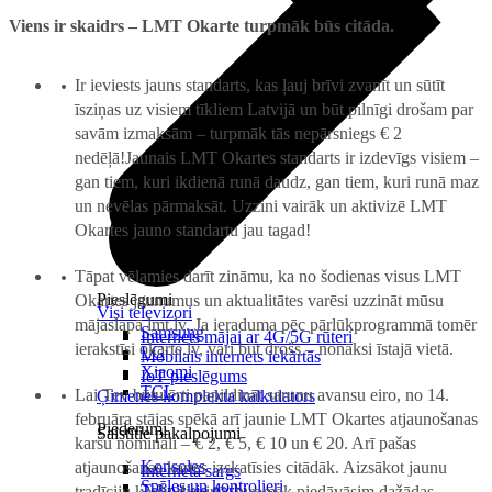
Viens ir skaidrs – LMT Okarte turpmāk būs citāda.
Ir ieviests jauns standarts, kas ļauj brīvi zvanīt un sūtīt
īsziņas uz visiem tīkliem Latvijā un būt pilnīgi drošam par
savām izmaksām – turpmāk tās nepārsniegs € 2
nedēļā!Jaunais LMT Okartes standarts ir izdevīgs visiem –
gan tiem, kuri ikdienā runā daudz, gan tiem, kuri runā maz
un nevēlas pārmaksāt. Uzzini vairāk un aktivizē LMT
Okartes jauno standartu jau tagad!
Tāpat vēlamies darīt zināmu, ka no šodienas visus LMT
Pieslēgumi
Okartes jaunumus un aktualitātes varēsi uzzināt mūsu
Visi televizori
mājaslapā lmt.lv.
Ja ieraduma pēc pārlūkprogrammā tomēr
Samsung
Internets mājai ar 4G/5G rūteri
ierakstīsi okarte.lv, vari būt drošs – nonāksi īstajā vietā.
LG
Mobilais internets iekārtās
Xiaomi
IoT pieslēgums
TCL
Lai Tev būtu ērti papildināt sarunu avansu eiro, no 14.
Ģimenes komplekta kalkulators
februāra stājas spēkā arī jaunie LMT Okartes atjaunošanas
Piederumi
Saistītie pakalpojumi
karšu nomināli – € 2, € 5, € 10 un € 20. Arī pašas
Konsoles
atjaunošanas kartes izskatīsies citādāk. Aizsākot jaunu
Interneta sargs
Spēles un kontrolieri
Tehniskie darbi
tradīciju karšu dizainā, turpmāk piedāvāsim dažādas