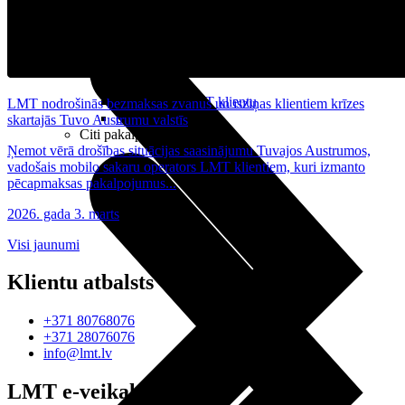
Noderīgi
Planšetes
Maksas un tarifi Latvijā
Maksas un tarifi ārzemēs
LMT Kartes iespējas
Kur nopirkt
Kā kļūt par LMT klientu
LMT nodrošinās bezmaksas zvanus un īsziņas klientiem krīzes
eSIM tehnoloģija
skartajās Tuvo Austrumu valstīs
Citi pakalpojumi
Ņemot vērā drošības situācijas saasinājumu Tuvajos Austrumos,
vadošais mobilo sakaru operators LMT klientiem, kuri izmanto
pēcapmaksas pakalpojumus...
2026. gada 3. marts
Visi jaunumi
Klientu atbalsts
+371 80768076
+371 28076076
info@lmt.lv
LMT e-veikals