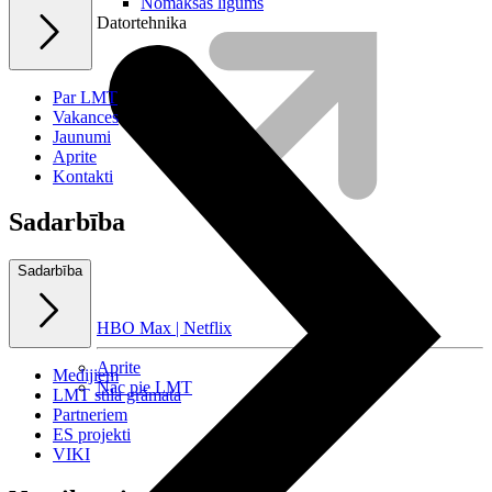
Nomaksas līgums
Datortehnika
Par LMT
Vakances
Jaunumi
Aprite
Kontakti
Sadarbība
Sadarbība
HBO Max | Netflix
Aprite
Medijiem
Nāc pie LMT
LMT stila grāmata
Partneriem
ES projekti
VIKI