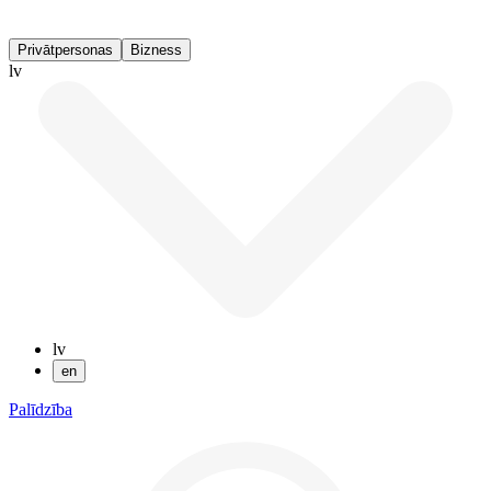
Privātpersonas
Bizness
lv
lv
en
Palīdzība