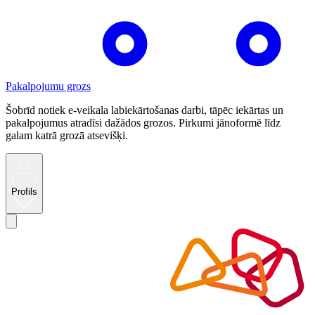
Pakalpojumu grozs
Šobrīd notiek e-veikala labiekārtošanas darbi, tāpēc iekārtas un
pakalpojumus atradīsi dažādos grozos. Pirkumi jānoformē līdz
galam katrā grozā atsevišķi.
Profils