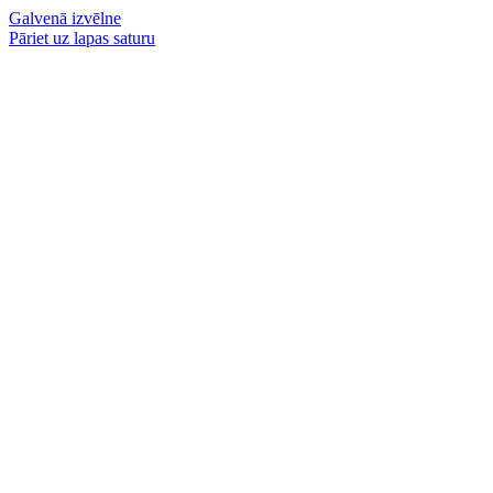
Galvenā izvēlne
Pāriet uz lapas saturu