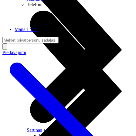
Telefoni
Mans LMT
Piedāvājumi
Sarunas + Internets
Brīvība + Neatkarība