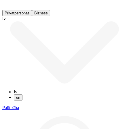
Privātpersonas
Bizness
lv
lv
en
Palīdzība