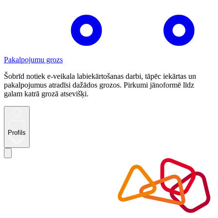
Pakalpojumu grozs
Šobrīd notiek e-veikala labiekārtošanas darbi, tāpēc iekārtas un
pakalpojumus atradīsi dažādos grozos. Pirkumi jānoformē līdz
galam katrā grozā atsevišķi.
Profils