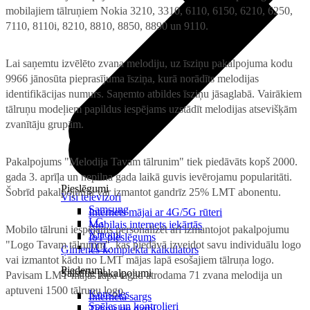
mobilajiem tālruņiem Nokia 3210, 3310, 6110, 6150, 6210, 6250,
7110, 8110i, 8210, 8810, 8850, 8890 un 9110.
Lai saņemtu izvēlēto zvana melodiju, uz īsziņu pakalpojuma kodu
9966 jānosūta pieprasījuma īsziņa, kurā norādīts melodijas
identifikācijas numurs. Saņemto atbildes īsziņu jāsaglabā. Vairākiem
tālruņu modeļiem papildus iespējams uzstādīt melodijas atsevišķām
zvanītāju grupām.
Pakalpojums "Melodija Tavam tālrunim" tiek piedāvāts kopš 2000.
gada 3. aprīļa un nepilna gada laikā guvis ievērojamu popularitāti.
Pieslēgumi
Šobrīd pakalpojumu var izmantot gandrīz 25% LMT abonentu.
Visi televizori
Samsung
Internets mājai ar 4G/5G rūteri
LG
Mobilais internets iekārtās
Mobilo tālruni iespējams personalizēt arī izmantojot pakalpojumu
Xiaomi
IoT pieslēgums
"Logo Tavam tālrunim", kas piedāvā izveidot savu individuālu logo
TCL
Ģimenes komplekta kalkulators
vai izmantot kādu no LMT mājas lapā esošajiem tālruņa logo.
Piederumi
Saistītie pakalpojumi
Pavisam LMT mājas lapā tagad atrodama 71 zvana melodija un
aptuveni 1500 tālruņu logo.
Konsoles
Interneta sargs
Spēles un kontrolieri
Tehniskie darbi