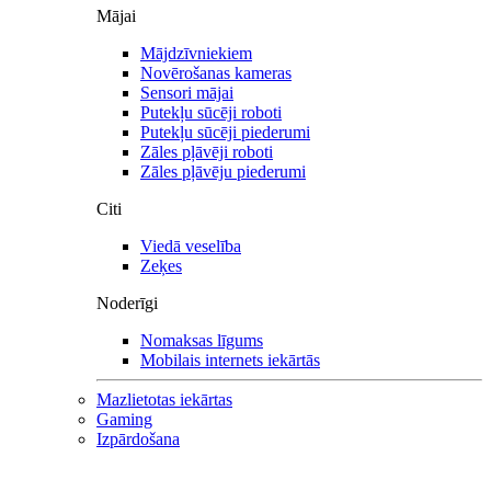
Mājai
Mājdzīvniekiem
Novērošanas kameras
Sensori mājai
Putekļu sūcēji roboti
Putekļu sūcēji piederumi
Zāles pļāvēji roboti
Zāles pļāvēju piederumi
Citi
Viedā veselība
Zeķes
Noderīgi
Nomaksas līgums
Mobilais internets iekārtās
Mazlietotas iekārtas
Gaming
Izpārdošana