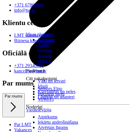
+371 67808808
info@tsc.lv
Klientu centri
Visas planšetes
LMT klientu centri
Samsung
Biznesa klientu centri
Apple
Lenovo
Oficiālā saziņa
Xiaomi
ONYX
+371 29340000
kanceleja@lmt.lv
Piederumi
Citi pakalpojumi
Vāki un ietvari
Par mums
Irbuļi
Sensors Elpo
Klaviatūras un peles
Interneta sargs
Par mums
Lādētāji un adapteri
VoWi-Fi
Noderīgi
Viedtelevīzija
Atpirkums
Iekārtu apdrošināšana
Par LMT
Atvērtais līgums
Vakances