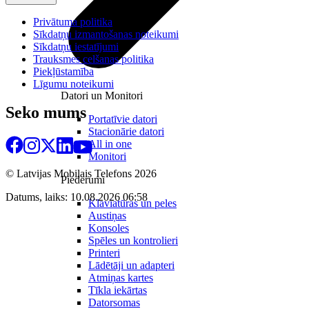
Privātuma politika
Sīkdatņu izmantošanas noteikumi
Sīkdatņu iestatījumi
Trauksmes celšanas politika
Piekļūstamība
Līgumu noteikumi
Datori un Monitori
Seko mums
Portatīvie datori
Stacionārie datori
All in one
Monitori
© Latvijas Mobilais Telefons
2026
Piederumi
Datums, laiks: 10.08.2026 06:58
Klaviatūras un peles
Austiņas
Konsoles
Spēles un kontrolieri
Printeri
Lādētāji un adapteri
Atmiņas kartes
Tīkla iekārtas
Datorsomas