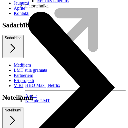
Nomaksas līgums
Jaunumi
Datortehnika
Aprite
Kontakti
Sadarbība
Sadarbība
Medijiem
LMT stila grāmata
Partneriem
ES projekti
HBO Max | Netflix
VIKI
Aprite
Noteikumi
Nāc pie LMT
Noteikumi