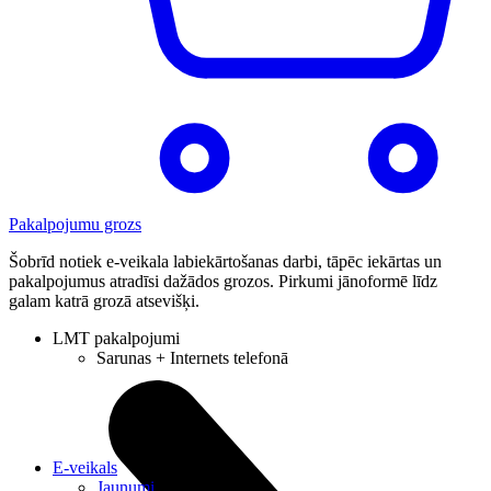
Pakalpojumu grozs
Šobrīd notiek e-veikala labiekārtošanas darbi, tāpēc iekārtas un
pakalpojumus atradīsi dažādos grozos. Pirkumi jānoformē līdz
galam katrā grozā atsevišķi.
LMT pakalpojumi
Sarunas + Internets telefonā
E-veikals
Jaunumi