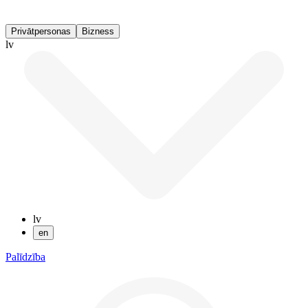
Privātpersonas
Bizness
lv
lv
en
Palīdzība