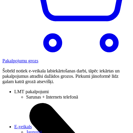
Pakalpojumu grozs
Šobrīd notiek e-veikala labiekārtošanas darbi, tāpēc iekārtas un
pakalpojumus atradīsi dažādos grozos. Pirkumi jānoformē līdz
galam katrā grozā atsevišķi.
LMT pakalpojumi
Sarunas + Internets telefonā
E-veikals
Jaunumi