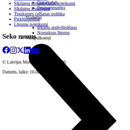
Datorkrēsli
Sīkdatņu izmantošanas noteikumi
Programmatūra
Sīkdatņu iestatījumi
Trauksmes celšanas politika
Noderīgi
Piekļūstamība
Līgumu noteikumi
Iekārtu apdrošināšana
Nomaksas līgums
Seko mums
Viedpulksteņi
© Latvijas Mobilais Telefons
2026
Datums, laiks: 10.08.2026 22:11