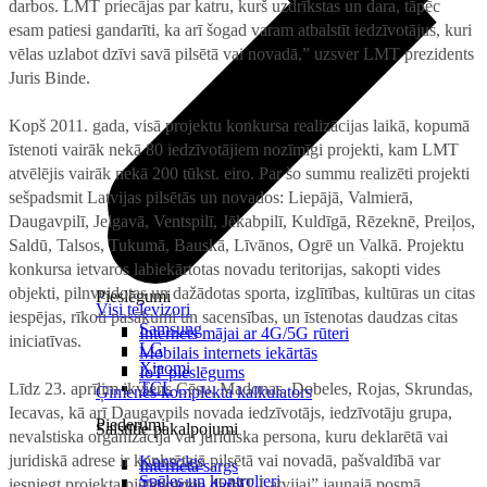
darbos. LMT priecājas par katru, kurš uzdrīkstas un dara, tāpēc
esam patiesi gandarīti, ka arī šogad varam atbalstīt iedzīvotājus, kuri
vēlas uzlabot dzīvi savā pilsētā vai novadā,” uzsver LMT prezidents
Juris Binde.
Kopš 2011. gada, visā projektu konkursa realizācijas laikā, kopumā
īstenoti vairāk nekā 80 iedzīvotājiem nozīmīgi projekti, kam LMT
atvēlējis vairāk nekā 200 tūkst. eiro. Par šo summu realizēti projekti
sešpadsmit Latvijas pilsētās un novados: Liepājā, Valmierā,
Daugavpilī, Jelgavā, Ventspilī, Jēkabpilī, Kuldīgā, Rēzeknē, Preiļos,
Saldū, Talsos, Tukumā, Bauskā, Līvānos, Ogrē un Valkā. Projektu
konkursa ietvaros labiekārtotas novadu teritorijas, sakopti vides
objekti, pilnveidotas un dažādotas sporta, izglītības, kultūras un citas
Pieslēgumi
Visi televizori
iespējas, rīkoti pasākumi un sacensības, un īstenotas daudzas citas
Samsung
Internets mājai ar 4G/5G rūteri
iniciatīvas.
LG
Mobilais internets iekārtās
Xiaomi
IoT pieslēgums
TCL
Līdz 23. aprīlim ikviens Cēsu, Madonas, Dobeles, Rojas, Skrundas,
Ģimenes komplekta kalkulators
Iecavas, kā arī Daugavpils novada iedzīvotājs, iedzīvotāju grupa,
Piederumi
Saistītie pakalpojumi
nevalstiska organizācija vai juridiska persona, kuru deklarētā vai
juridiskā adrese ir konkrētajā pilsētā vai novadā, pašvaldībā var
Konsoles
Interneta sargs
Spēles un kontrolieri
iesniegt projekta pieteikumu. “LMT Latvijai” jaunajā posmā
Tehniskie darbi