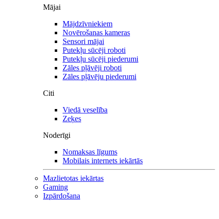
Mājai
Mājdzīvniekiem
Novērošanas kameras
Sensori mājai
Putekļu sūcēji roboti
Putekļu sūcēji piederumi
Zāles pļāvēji roboti
Zāles pļāvēju piederumi
Citi
Viedā veselība
Zeķes
Noderīgi
Nomaksas līgums
Mobilais internets iekārtās
Mazlietotas iekārtas
Gaming
Izpārdošana