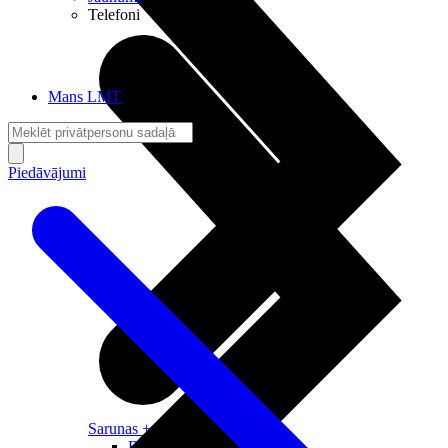
Telefoni
Mans LMT
Piedāvājumi
Sarunas + Internets
Brīvība + Neatkarība