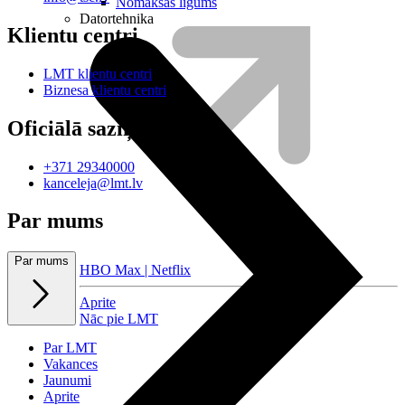
Nomaksas līgums
Datortehnika
Klientu centri
LMT klientu centri
Biznesa klientu centri
Oficiālā saziņa
+371 29340000
kanceleja@lmt.lv
Par mums
Par mums
HBO Max | Netflix
Aprite
Nāc pie LMT
Par LMT
Vakances
Jaunumi
Aprite