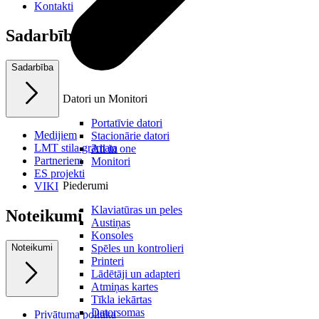
Kontakti
Sadarbība
Sadarbība
Datori un Monitori
Portatīvie datori
Medijiem
Stacionārie datori
LMT stila grāmata
All in one
Partneriem
Monitori
ES projekti
Piederumi
VIKI
Klaviatūras un peles
Noteikumi
Austiņas
Konsoles
Spēles un kontrolieri
Noteikumi
Printeri
Lādētāji un adapteri
Atmiņas kartes
Tīkla iekārtas
Datorsomas
Privātuma politika