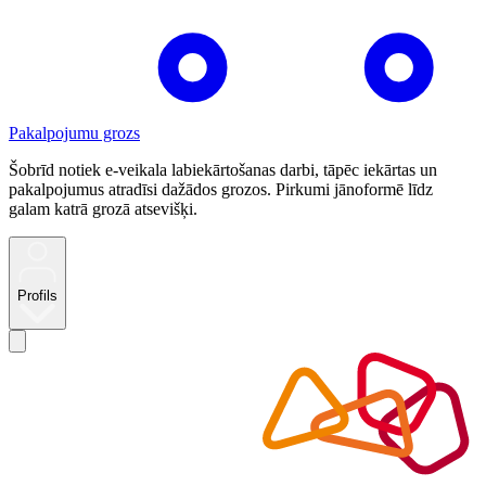
Pakalpojumu grozs
Šobrīd notiek e-veikala labiekārtošanas darbi, tāpēc iekārtas un
pakalpojumus atradīsi dažādos grozos. Pirkumi jānoformē līdz
galam katrā grozā atsevišķi.
Profils