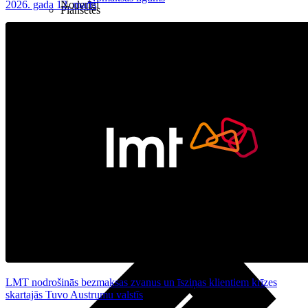
2026. gada 12. marts
Noderīgi
Planšetes
Maksas un tarifi Latvijā
Maksas un tarifi ārzemēs
LMT Kartes iespējas
Kur nopirkt
Kā kļūt par LMT klientu
eSIM tehnoloģija
Citi pakalpojumi
LMT nodrošinās bezmaksas zvanus un īsziņas klientiem krīzes
skartajās Tuvo Austrumu valstīs