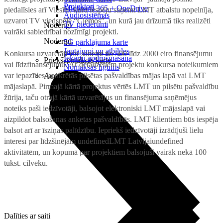
Projektori
Microsoft 365 + OneDrive
piedalīsies arī Viesīte, kura iespēju saņemt LMT atbalstu nopelnīja,
Audiosistēmas
uzvarot TV viedspēlē “Ciemos”, un kurā jau drīzumā tiks realizēti
TV piederumi
Noderīgi
vairāki sabiedrībai nozīmīgi projekti.
Noderīgi
5G pārklājuma karte
Jautājumi un atbildes
Konkursa uzvarētāji var saņemt no 500 līdz 2000 eiro finansējumu
Iekārtu apdrošināšana
Priekšapmaksas karte
vai līdzfinansējumu. Ar detalizētiem projektu konkursa noteikumiem
Nomaksas līgums
var iepazīties konkrētās pilsētas pašvaldības mājas lapā vai LMT
Audio
mājaslapā. Pirmajā kārtā projektus vērtēs LMT un pilsētu pašvaldību
žūrija, taču otrajā kārtā uzvarētājus un finansējuma saņēmējus
noteiks paši iedzīvotāji, balsojot elektroniski LMT mājaslapā vai
aizpildot balsošanas anketas pašvaldībās. LMT klientiem būs iespēja
balsot arī ar īsziņas palīdzību. Iepriekš iedzīvotāji izrādījuši lielu
interesi par līdzšinējām undefinedLMT Latvijaiundefined
aktivitātēm, un kopumā par projektiem balsojuši vairāk nekā 100
tūkst. cilvēku.
Dalīties ar saiti