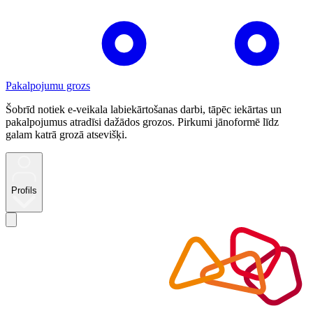
Pakalpojumu grozs
Šobrīd notiek e-veikala labiekārtošanas darbi, tāpēc iekārtas un
pakalpojumus atradīsi dažādos grozos. Pirkumi jānoformē līdz
galam katrā grozā atsevišķi.
Profils