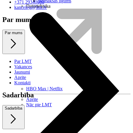
Nomaksas līgums
+371 29340000
Datortehnika
kanceleja@lmt.lv
Par mums
Par mums
Par LMT
Vakances
Jaunumi
Aprite
Kontakti
HBO Max | Netflix
Sadarbība
Aprite
Nāc pie LMT
Sadarbība