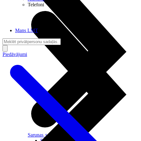
Telefoni
Mans LMT
Piedāvājumi
Sarunas + Internets
Brīvība + Neatkarība