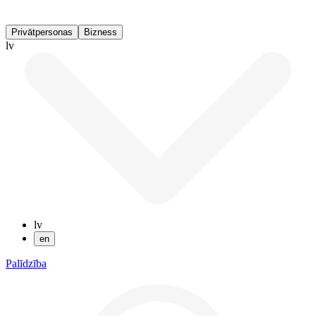
Privātpersonas
Bizness
lv
lv
en
Palīdzība