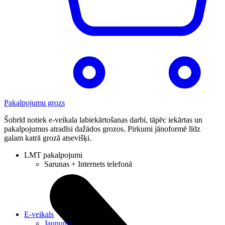
Pakalpojumu grozs
Šobrīd notiek e-veikala labiekārtošanas darbi, tāpēc iekārtas un
pakalpojumus atradīsi dažādos grozos. Pirkumi jānoformē līdz
galam katrā grozā atsevišķi.
LMT pakalpojumi
Sarunas + Internets telefonā
E-veikals
Jaunumi