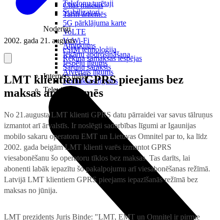
Telefonu turētaji
Citas maksas
Stabilizatori
Tarifi ārzemēs
5G pārklājuma karte
Noderīgi
VoLTE
2002. gada 21. augusts
VoWi-Fi
Atpirkums
eSIM tehnoloģija
Iekārtu apdrošināšana
Rēķina samaksas iespējas
Iespēju līgums
Sarunu saraksts
Atvērtais līgums
Internets mājai
LMT klientiem GPRS pieejams bez
Nomaksas līgums
Televizori
maksas arī ārzemēs
No 21.augusta LMT klienti GPRS datu pārraidei var savus tālruņus
izmantot arī ārvalstīs. Ir noslēgti sadarbības līgumi ar Igaunijas
mobilo sakaru operatoru EMT un Lietuvas Omnitel par to, ka līdz
2002. gada beigām LMT klienti varēs izmantot GPRS
viesabonēšanu šo operatoru tīklos bez maksas. Tas darīts, lai
abonenti labāk iepazītu šo pakalpojumu arī viesabonēšanas režīmā.
Latvijā LMT klientiem GPRS pieejams iepazīšanās režīmā bez
maksas no jūnija.
LMT prezidents Juris Binde: "LMT, EMT un Omnitel ir pirmie