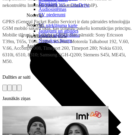
Projektori
Microsoft 365 + OneDrive
nekontrolētu Interneta kanālu izmantošanu (VoIP).
Audiosistēmas
TV piederumi
Noderīgi
GPRS (General Packet Radio Service) ir datu pārraides tehnoloģija
Noderīgi
5G pārklājuma karte
GSM mobilo sakaru tīklā, kas izmanto pakešu komutācijas principu.
Jautājumi un atbildes
Mobilie tālruņi, kas atbalsta GPRS datu pārraidi: Sony Ericsson
Iekārtu apdrošināšana
Priekšapmaksas karte
Nomaksas līgums
T39m, T65s, T68i, T68m, R520m; Motorola Talkabout 192, V.60,
Audio
V.66, Accompli 008, Timeport 260, Timeport 280; Nokia 6310,
6310i, 6510, 8310; Samsung SGH-Q200; Siemens S45i, ME45i,
M50.
Dalīties ar saiti
Jaunākās ziņas