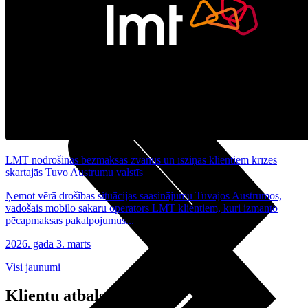
Noderīgi
Planšetes
Maksas un tarifi Latvijā
Maksas un tarifi ārzemēs
LMT Kartes iespējas
Kur nopirkt
Kā kļūt par LMT klientu
eSIM tehnoloģija
Citi pakalpojumi
LMT nodrošinās bezmaksas zvanus un īsziņas klientiem krīzes
skartajās Tuvo Austrumu valstīs
Ņemot vērā drošības situācijas saasinājumu Tuvajos Austrumos,
vadošais mobilo sakaru operators LMT klientiem, kuri izmanto
pēcapmaksas pakalpojumus...
2026. gada 3. marts
Visi jaunumi
Klientu atbalsts