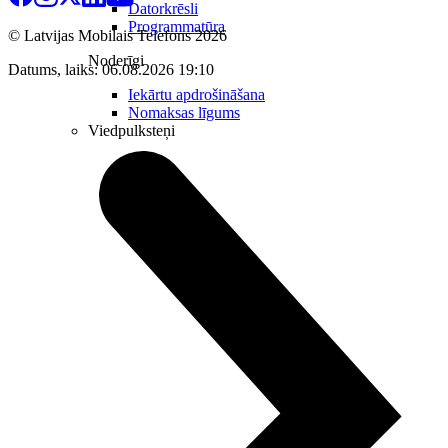
Datorkrēsli
Programmatūra
© Latvijas Mobilais Telefons
2026
Noderīgi
Datums, laiks: 06.08.2026 19:10
Iekārtu apdrošināšana
Nomaksas līgums
Viedpulksteņi