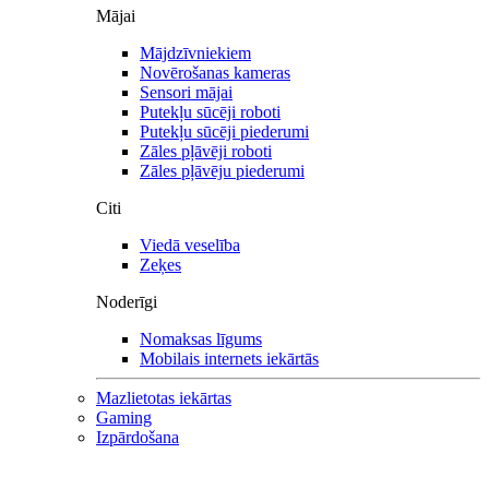
Mājai
Mājdzīvniekiem
Novērošanas kameras
Sensori mājai
Putekļu sūcēji roboti
Putekļu sūcēji piederumi
Zāles pļāvēji roboti
Zāles pļāvēju piederumi
Citi
Viedā veselība
Zeķes
Noderīgi
Nomaksas līgums
Mobilais internets iekārtās
Mazlietotas iekārtas
Gaming
Izpārdošana