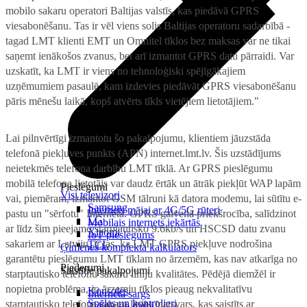
mobilo sakaru operatori Baltijas valstīs, kas piedāvā GPRS
viesabonēšanu. Tas ir vēl viens solis Baltijas operatoru sadarbībā -
tagad LMT klienti EMT un Omnitel tīklos bez maksas var ne tikai
saņemt ienākošos zvanus, bet arī izmantot GPRS datu pārraidi. Var
uzskatīt, ka LMT ir viens no tehnoloģiski spējīgākajiem
uzņēmumiem pasaulē, kam izdevies piedāvāt GPRS viesabonēšanu
pāris mēnešu laikā, kopš atvērts tīkls vietējiem lietotājiem."
Lai pilnvērtīgi izmantotu šo pakalpojumu, klientiem jāuzstāda
telefonā piekļuves punkts (APN) internet.lmt.lv. Šis uzstādījums
neietekmēs telefona darbību LMT tīklā. Ar GPRS pieslēgumu
mobilā telefona lietotājs var daudz ērtāk un ātrāk piekļūt WAP lapām
Pieslēgumi
Visi televizori
vai, piemēram, izmantot GSM tālruni kā datora modemu, lai sūtītu e-
Samsung
Internets mājai ar 4G/5G rūteri
pastu un "sērfotu" Internetā. GPRS galvenā priekšrocība, salīdzinot
LG
Mobilais internets iekārtās
ar līdz šim pieejamo starptautisko 9.6kb/s un HSCSD datu zvanu
Xiaomi
IoT pieslēgums
sakariem ar Latviju, ir tas, ka LMT GPRS piekļuve nodrošina
TCL
Ģimenes komplekta kalkulators
garantētu pieslēgumu LMT tīklam no ārzemēm, kas nav atkarīga no
Piederumi
Saistītie pakalpojumi
starptautisko telefonu sakaru līniju kvalitātes. Pēdējā diemžēl ir
nopietna problēma, jo ārzemju tīklos pieaug nekvalitatīvu
Konsoles
Interneta sargs
Spēles un kontrolieri
starptautisko telefona sakaru līniju īpatsvars, kas saistīts ar
Tehniskie darbi