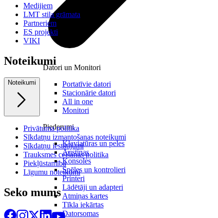
Medijiem
LMT stila grāmata
Partneriem
ES projekti
VIKI
Noteikumi
Datori un Monitori
Noteikumi
Portatīvie datori
Stacionārie datori
All in one
Monitori
Piederumi
Privātuma politika
Sīkdatņu izmantošanas noteikumi
Klaviatūras un peles
Sīkdatņu iestatījumi
Austiņas
Trauksmes celšanas politika
Konsoles
Piekļūstamība
Spēles un kontrolieri
Līgumu noteikumi
Printeri
Lādētāji un adapteri
Seko mums
Atmiņas kartes
Tīkla iekārtas
Datorsomas