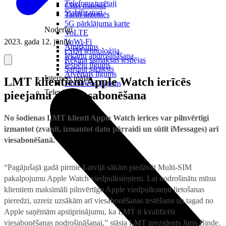
Telefonu turētaji
Citas maksas
Stabilizatori
Tarifi ārzemēs
5G pārklājuma karte
Noderīgi
VoLTE
2023. gada 12. jūnijs
VoWi-Fi
Atpirkums
eSIM tehnoloģija
Iekārtu apdrošināšana
Rēķina samaksas iespējas
Iespēju līgums
Sarunu saraksts
Atvērtais līgums
Internets mājai
LMT klientiem Apple Watch ierīcēs
Nomaksas līgums
Televizori
pieejama arī viesabonēšana
No šodienas LMT klienti Apple Watch ierīces var pilnvērtīgi
izmantot (zvanīt, izmantot datu pārraidi un sūtīt iMessages) arī
viesabonēšanā.
“Pagājušajā gadā pirmie Latvijā sākām piedāvāt Multi-SIM
pakalpojumu Apple Watch viedpulksteņiem. Lai nodrošinātu mūsu
klientiem maksimāli pilnvērtīgu Apple viedpulksteņu lietošanas
pieredzi, uzreiz uzsākām arī viesabonēšanas testēšanu un tagad no
Apple saņēmām apstiprinājumu, ka LMT ir kvalificēti
viesabonēšanas nodrošināšanai,” stāsta LMT prezidents Juris Binde.