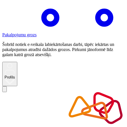
Pakalpojumu grozs
Šobrīd notiek e-veikala labiekārtošanas darbi, tāpēc iekārtas un
pakalpojumus atradīsi dažādos grozos. Pirkumi jānoformē līdz
galam katrā grozā atsevišķi.
Profils