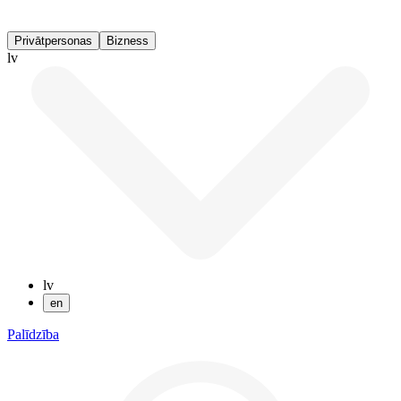
Privātpersonas
Bizness
lv
lv
en
Palīdzība