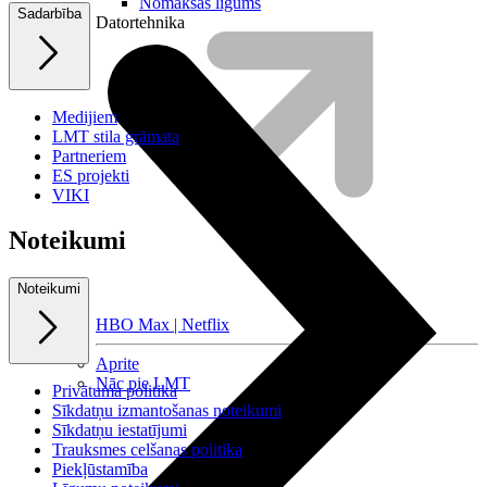
Nomaksas līgums
Sadarbība
Datortehnika
Medijiem
LMT stila grāmata
Partneriem
ES projekti
VIKI
Noteikumi
Noteikumi
HBO Max | Netflix
Aprite
Nāc pie LMT
Privātuma politika
Sīkdatņu izmantošanas noteikumi
Sīkdatņu iestatījumi
Trauksmes celšanas politika
Piekļūstamība