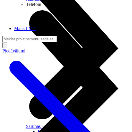
Telefoni
Mans LMT
Piedāvājumi
Sarunas + Internets
Brīvība + Neatkarība