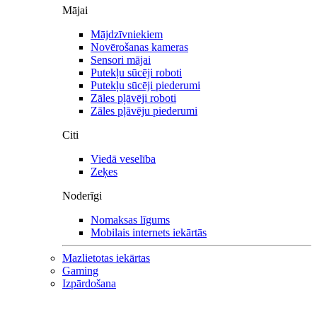
Mājai
Mājdzīvniekiem
Novērošanas kameras
Sensori mājai
Putekļu sūcēji roboti
Putekļu sūcēji piederumi
Zāles pļāvēji roboti
Zāles pļāvēju piederumi
Citi
Viedā veselība
Zeķes
Noderīgi
Nomaksas līgums
Mobilais internets iekārtās
Mazlietotas iekārtas
Gaming
Izpārdošana