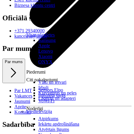
Biznesa klientu centri
Oficiālā saziņa
+371 29340000
Visas planšetes
kanceleja@lmt.lv
Samsung
Apple
Par mums
Lenovo
Xiaomi
ONYX
Par mums
Piederumi
Citi pakalpojumi
Vāki un ietvari
Irbuļi
Sensors Elpo
Par LMT
Klaviatūras un peles
Interneta sargs
Vakances
Lādētāji un adapteri
VoWi-Fi
Jaunumi
Aprite
Noderīgi
Viedtelevīzija
Kontakti
Atpirkums
Sadarbība
Iekārtu apdrošināšana
Atvērtais līgums