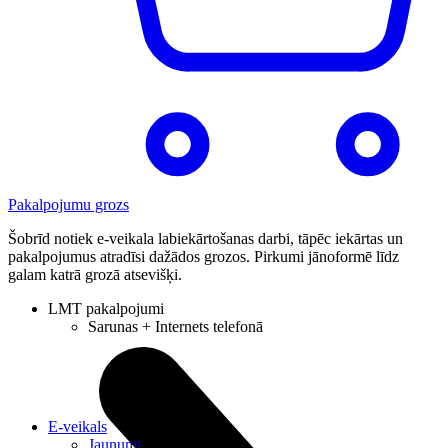
Pakalpojumu grozs
Šobrīd notiek e-veikala labiekārtošanas darbi, tāpēc iekārtas un
pakalpojumus atradīsi dažādos grozos. Pirkumi jānoformē līdz
galam katrā grozā atsevišķi.
LMT pakalpojumi
Sarunas + Internets telefonā
E-veikals
Jaunumi