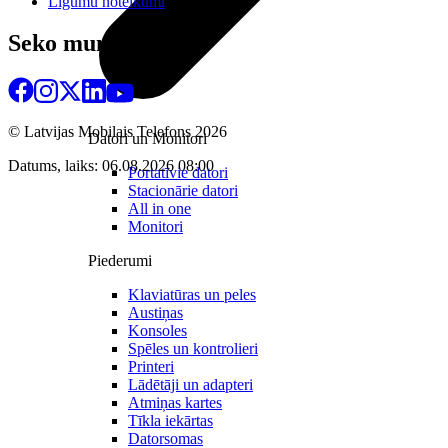
Līgumu noteikumi
Seko mums
© Latvijas Mobilais Telefons
2026
Datori un Monitori
Datums, laiks: 06.08.2026 08:00
Portatīvie datori
Stacionārie datori
All in one
Monitori
Piederumi
Klaviatūras un peles
Austiņas
Konsoles
Spēles un kontrolieri
Printeri
Lādētāji un adapteri
Atmiņas kartes
Tīkla iekārtas
Datorsomas