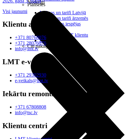
2026. gada 3. marts
Noderīgi
Planšetes
Visi jaunumi
Maksas un tarifi Latvijā
Maksas un tarifi ārzemēs
Klientu atbalsts
LMT Kartes iespējas
Kur nopirkt
Kā kļūt par LMT klientu
+371 80768076
eSIM tehnoloģija
+371 28076076
Citi pakalpojumi
info@lmt.lv
LMT e-veikals
+371 29302930
e-veikals@lmt.lv
Iekārtu remonts
+371 67808808
info@tsc.lv
Klientu centri
LMT klientu centri