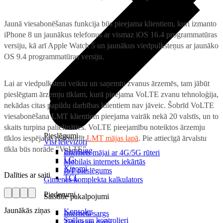
Jaunā viesabonēšanas funkcija būs pieejama klientiem, kuri izmanto
iPhone 8 un jaunākus telefonus ar vismaz iOS 16.4 programmatūras
versiju, kā arī Apple Watch 5 un jaunākus viedpulksteņus ar jaunāko
OS 9.4 programmatūras versiju.
Lai ar viedpulksteni veiktu un saņemtu zvanus ārzemēs, tam jābūt
pieslēgtam ārzemju tīklam, kurā pieejama VoLTE zvanu tehnoloģija,
nekādas citas papildu darbības klientiem nav jāveic. Šobrīd VoLTE
viesabonēšana LMT klientiem pieejama vairāk nekā 20 valstīs, un to
skaits turpina palielināties. VoLTE pieejamību noteiktos ārzemju
Pieslēgumi
tīklos iespējams pārbaudīt
LMT mājas lapā
. Pie attiecīgā ārvalstu
Visi televizori
tīkla būs norāde "VoLTE”.
Samsung
Internets mājai ar 4G/5G rūteri
LG
Mobilais internets iekārtās
Xiaomi
IoT pieslēgums
Dalīties ar saiti
TCL
Ģimenes komplekta kalkulators
Piederumi
Saistītie pakalpojumi
Jaunākās ziņas
Konsoles
Interneta sargs
Spēles un kontrolieri
Tehniskie darbi