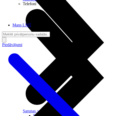
Telefoni
Mans LMT
Piedāvājumi
Sarunas + Internets
Brīvība + Neatkarība