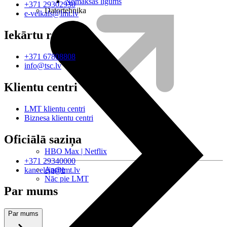
Nomaksas līgums
+371 29302930
Datortehnika
e-veikals@lmt.lv
Iekārtu remonts
+371 67808808
info@tsc.lv
Klientu centri
LMT klientu centri
Biznesa klientu centri
Oficiālā saziņa
HBO Max | Netflix
+371 29340000
Aprite
kanceleja@lmt.lv
Nāc pie LMT
Par mums
Par mums