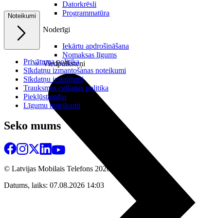
Datorkrēsli
Programmatūra
Noteikumi
Noderīgi
Iekārtu apdrošināšana
Nomaksas līgums
Privātuma politika
Viedpulksteņi
Sīkdatņu izmantošanas noteikumi
Sīkdatņu iestatījumi
Trauksmes celšanas politika
Piekļūstamība
Līgumu noteikumi
Seko mums
© Latvijas Mobilais Telefons
2026
Datums, laiks: 07.08.2026 14:03