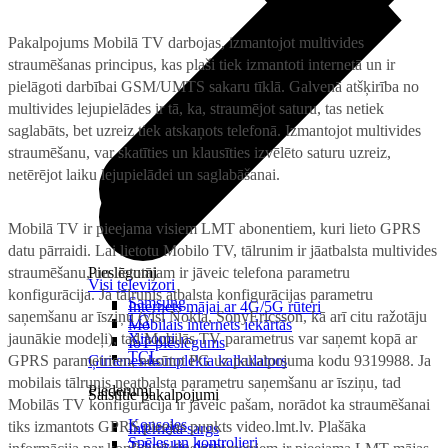
Pakalpojums Mobilā TV darbojas, izmantojot multivides
straumēšanas principus, kas plaši tiek izmantoti internetā un ir
pielāgoti darbībai GSM/UMTS sakaru tīklā. Galvenā atšķirība no
multivides lejupielādes ir tā, ka, straumējot saturu, tas netiek
saglabāts, bet uzreiz tiek atskaņots telefonā. Izmantojot multivides
straumēšanu, var skatīties un klausīties izvēlēto saturu uzreiz,
netērējot laiku lejupielādei un saglabāšanai.
Mobilā TV ir pieejama visiem LMT abonentiem, kuri lieto GPRS
datu pārraidi. Lai lietotu Mobilo TV, tālrunim ir jāatbalsta multivides
straumēšanu, un lietotājam ir jāveic telefona parametru
Pieslēgumi
Visi televizori
konfigurācija. Ja tālrunis atbalsta konfigurācijas parametru
Samsung
Internets mājai ar 4G/5G rūteri
saņemšanu ar īsziņu (visi Nokia, SonyEricsson, kā arī citu ražotāju
LG
Mobilais internets iekārtās
jaunākie modeļi), tad Mobilās TV parametrus var saņemt kopā ar
Xiaomi
IoT pieslēgums
TCL
GPRS parametriem, nosūtot PG uz pakalpojuma kodu 9319988. Ja
Ģimenes komplekta kalkulators
mobilais tālrunis neatbalsta parametru saņemšanu ar īsziņu, tad
Piederumi
Saistītie pakalpojumi
Mobilās TV konfigurācija ir jāveic pašam, norādot ka straumēšanai
Konsoles
tiks izmantots GPRS pieejas punkts video.lmt.lv. Plašāka
Interneta sargs
Spēles un kontrolieri
Tehniskie darbi