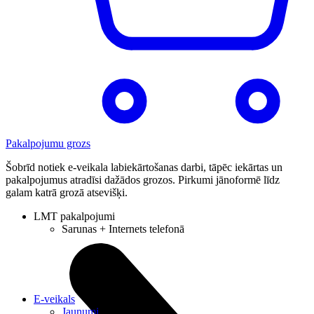
Pakalpojumu grozs
Šobrīd notiek e-veikala labiekārtošanas darbi, tāpēc iekārtas un
pakalpojumus atradīsi dažādos grozos. Pirkumi jānoformē līdz
galam katrā grozā atsevišķi.
LMT pakalpojumi
Sarunas + Internets telefonā
E-veikals
Jaunumi