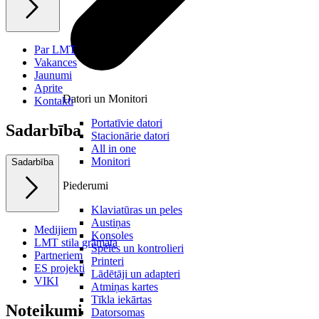
Par LMT
Vakances
Jaunumi
Aprite
Datori un Monitori
Kontakti
Portatīvie datori
Sadarbība
Stacionārie datori
All in one
Monitori
Sadarbība
Piederumi
Klaviatūras un peles
Austiņas
Medijiem
Konsoles
LMT stila grāmata
Spēles un kontrolieri
Partneriem
Printeri
ES projekti
Lādētāji un adapteri
VIKI
Atmiņas kartes
Tīkla iekārtas
Noteikumi
Datorsomas