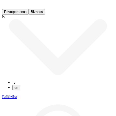
Privātpersonas
Bizness
lv
lv
en
Palīdzība