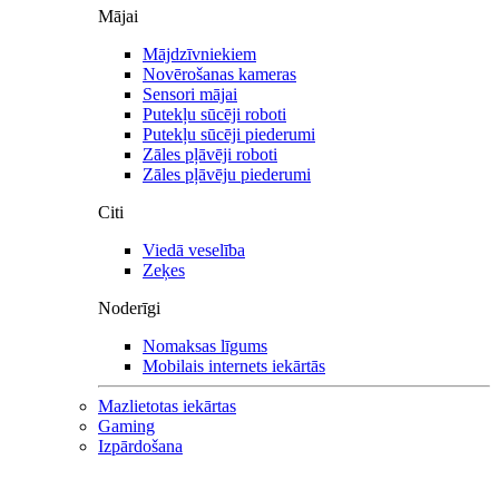
Mājai
Mājdzīvniekiem
Novērošanas kameras
Sensori mājai
Putekļu sūcēji roboti
Putekļu sūcēji piederumi
Zāles pļāvēji roboti
Zāles pļāvēju piederumi
Citi
Viedā veselība
Zeķes
Noderīgi
Nomaksas līgums
Mobilais internets iekārtās
Mazlietotas iekārtas
Gaming
Izpārdošana