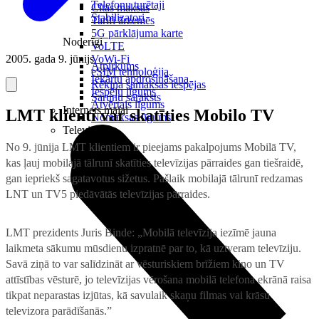
Telefonu turētaji
Citas maksas
Stabilizatori
Tarifi ārzemēs
5G pārklājuma karte
Noderīgi
VoLTE
2005. gada 9. jūnijs
VoWi-Fi
Atpirkums
eSIM tehnoloģija
Iekārtu apdrošināšana
Rēķina samaksas iespējas
Iespēju līgums
Sarunu saraksts
Atvērtais līgums
Internets mājai
LMT klienti var skatīties Mobilo TV
Nomaksas līgums
Televizori
No 9. jūnija LMT klientiem ir pieejams pakalpojums Mobilā TV,
kas ļauj mobilajā tālrunī skatīties televīzijas pārraides gan tiešraidē,
gan iepriekš sagatavotus sižetus. Pašlaik mobilajā tālrunī redzamas
LNT un TV5 piedāvātās televīzijas pārraides.
LMT prezidents Juris Binde: „Mobilā televīzija iezīmē jauna
laikmeta sākumu mūsdienu izpratnē par to, kā uztveram televīziju.
Savā ziņā to var salīdzināt ar vēsturiskiem brīžiem kino un TV
attīstības vēsturē, jo televīzijas vērošana mobilā telefona ekrānā raisa
tikpat neparastas izjūtas, kā savulaik skaņu filmas vai krāsu
televizora parādīšanās.”