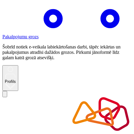
Pakalpojumu grozs
Šobrīd notiek e-veikala labiekārtošanas darbi, tāpēc iekārtas un
pakalpojumus atradīsi dažādos grozos. Pirkumi jānoformē līdz
galam katrā grozā atsevišķi.
Profils