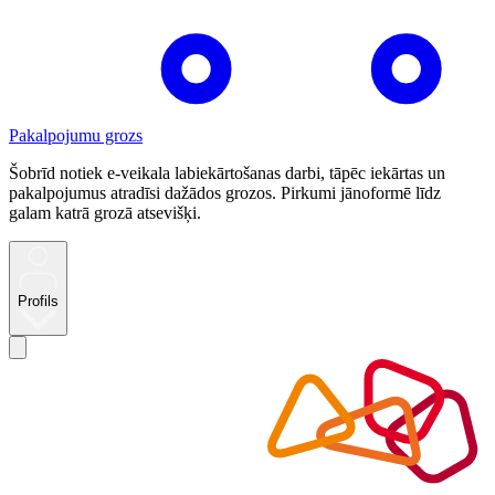
Pakalpojumu grozs
Šobrīd notiek e-veikala labiekārtošanas darbi, tāpēc iekārtas un
pakalpojumus atradīsi dažādos grozos. Pirkumi jānoformē līdz
galam katrā grozā atsevišķi.
Profils