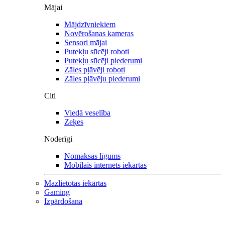
Mājai
Mājdzīvniekiem
Novērošanas kameras
Sensori mājai
Putekļu sūcēji roboti
Putekļu sūcēji piederumi
Zāles pļāvēji roboti
Zāles pļāvēju piederumi
Citi
Viedā veselība
Zeķes
Noderīgi
Nomaksas līgums
Mobilais internets iekārtās
Mazlietotas iekārtas
Gaming
Izpārdošana