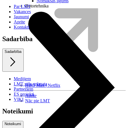
Nomaksas līgums
Datortehnika
Par LMT
Vakances
Jaunumi
Aprite
Kontakti
Sadarbība
Sadarbība
Medijiem
LMT stila grāmata
HBO Max | Netflix
Partneriem
ES projekti
Aprite
VIKI
Nāc pie LMT
Noteikumi
Noteikumi