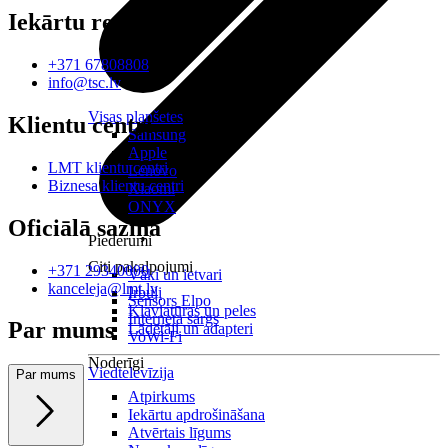
Iekārtu remonts
+371 67808808
info@tsc.lv
Visas planšetes
Klientu centri
Samsung
Apple
LMT klientu centri
Lenovo
Biznesa klientu centri
Xiaomi
ONYX
Oficiālā saziņa
Piederumi
Citi pakalpojumi
+371 29340000
Vāki un ietvari
kanceleja@lmt.lv
Irbuļi
Sensors Elpo
Klaviatūras un peles
Interneta sargs
Par mums
Lādētāji un adapteri
VoWi-Fi
Noderīgi
Viedtelevīzija
Par mums
Atpirkums
Iekārtu apdrošināšana
Atvērtais līgums