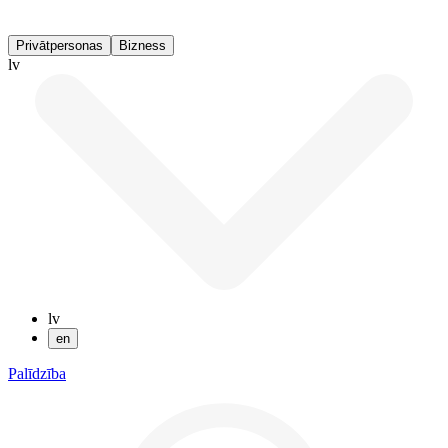
Privātpersonas
Bizness
lv
lv
en
Palīdzība