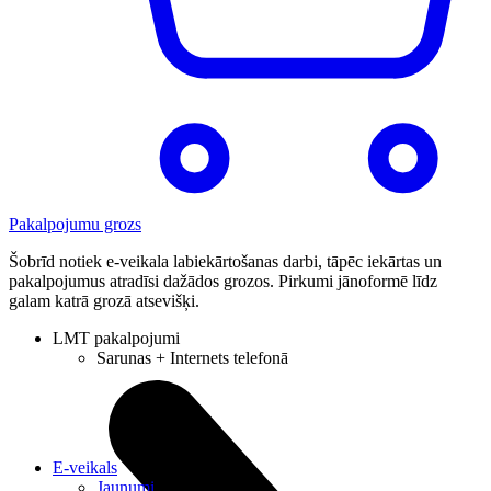
Pakalpojumu grozs
Šobrīd notiek e-veikala labiekārtošanas darbi, tāpēc iekārtas un
pakalpojumus atradīsi dažādos grozos. Pirkumi jānoformē līdz
galam katrā grozā atsevišķi.
LMT pakalpojumi
Sarunas + Internets telefonā
E-veikals
Jaunumi