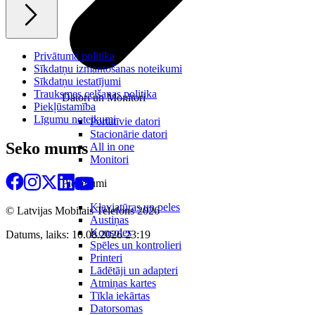
Privātuma politika
Sīkdatņu izmantošanas noteikumi
Sīkdatņu iestatījumi
Trauksmes celšanas politika
Datori un Monitori
Piekļūstamība
Līgumu noteikumi
Portatīvie datori
Stacionārie datori
Seko mums
All in one
Monitori
Piederumi
Klaviatūras un peles
© Latvijas Mobilais Telefons
2026
Austiņas
Konsoles
Datums, laiks: 10.08.2026 23:19
Spēles un kontrolieri
Printeri
Lādētāji un adapteri
Atmiņas kartes
Tīkla iekārtas
Datorsomas