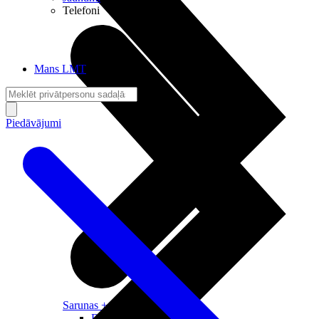
Telefoni
Mans LMT
Piedāvājumi
Sarunas + Internets
Brīvība + Neatkarība