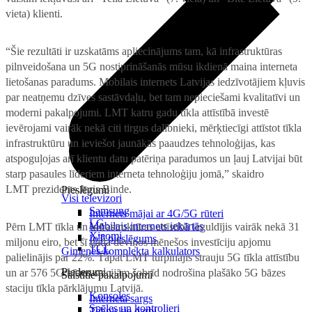
vieta) klienti.
“Šie rezultāti ir uzskatāms apliecinājums tam, kā infrastruktūras
pilnveidošana un 5G nostiprināšanās mūsu ikdienā maina interneta
lietošanas paradums. Mobilais internets Latvijas iedzīvotājiem kļuvis
par neatņemu dzīves sastāvdaļu, bet tam nepieciešami kvalitatīvi un
moderni pakalpojumi. LMT katru gadu tīkla attīstībā investē
ievērojami vairāk nekā citi tirgus dalībnieki, mērķtiecīgi attīstot tīkla
infrastruktūru un ieviešot jaunākās paaudzes tehnoloģijas, kas
atspoguļojas arī klientu datu patēriņa paradumos un ļauj Latvijai būt
starp pasaules līderiem interneta tehnoloģiju jomā,” skaidro
LMT prezidents Juris Binde.
Pieslēgumi
Visi televizori
Samsung
Internets mājai ar 4G/5G rūteri
LG
Mobilais internets iekārtās
Pērn LMT tīkla un infrastruktūras attīstībā ieguldījis vairāk nekā 31
Xiaomi
IoT pieslēgums
miljonu eiro, bet šī gada deviņos mēnešos investīciju apjomu
TCL
Ģimenes komplekta kalkulators
palielinājis par 22%. Tāpat LMT turpinājis strauju 5G tīkla attīstību
Piederumi
un ar 576 5G bāzes stacijām šobrīd nodrošina plašāko 5G bāzes
Saistītie pakalpojumi
staciju tīkla pārklājumu Latvijā.
Konsoles
Interneta sargs
Spēles un kontrolieri
Tehniskie darbi