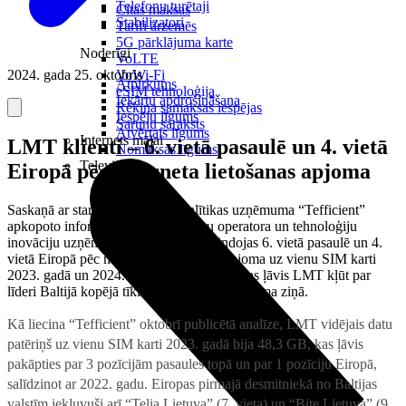
Telefonu turētaji
Citas maksas
Stabilizatori
Tarifi ārzemēs
5G pārklājuma karte
Noderīgi
VoLTE
2024. gada 25. oktobris
VoWi-Fi
Atpirkums
eSIM tehnoloģija
Iekārtu apdrošināšana
Rēķina samaksas iespējas
Iespēju līgums
Sarunu saraksts
Atvērtais līgums
Internets mājai
LMT klienti – 6. vietā pasaulē un 4. vietā
Nomaksas līgums
Televizori
Eiropā pēc interneta lietošanas apjoma
Saskaņā ar starptautiskā datu analītikas uzņēmuma “Tefficient”
apkopoto informāciju mobilo sakaru operatora un tehnoloģiju
inovāciju uzņēmuma LMT klienti ierindojas 6. vietā pasaulē un 4.
vietā Eiropā pēc mobilo datu patēriņa apjoma uz vienu SIM karti
2023. gadā un 2024. gada pirmajā pusē. Tas ļāvis LMT kļūt par
līderi Baltijā kopējā tīklā pārraidītā datu apjoma ziņā.
Kā liecina “Tefficient” oktobrī publicētā analīze, LMT vidējais datu
patēriņš uz vienu SIM karti 2023. gadā bija 48,3 GB, kas ļāvis
pakāpties par 3 pozīcijām pasaules topā un par 1 pozīciju Eiropā,
salīdzinot ar 2022. gadu. Eiropas pirmajā desmitniekā no Baltijas
valstīm iekļuvuši arī “Telia Lietuva” (7. vieta) un “Bite Lietuva” (9.