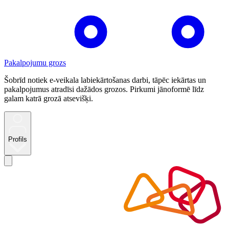
Pakalpojumu grozs
Šobrīd notiek e-veikala labiekārtošanas darbi, tāpēc iekārtas un
pakalpojumus atradīsi dažādos grozos. Pirkumi jānoformē līdz
galam katrā grozā atsevišķi.
Profils