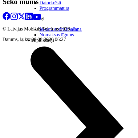
Seko mums
Datorkrēsli
Programmatūra
Noderīgi
© Latvijas Mobilais Telefons
2026
Iekārtu apdrošināšana
Nomaksas līgums
Datums, laiks: 06.08.2026 06:27
Viedpulksteņi