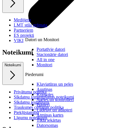
Medijiem
LMT stila grāmata
Partneriem
ES projekti
Datori un Monitori
VIKI
Portatīvie datori
Noteikumi
Stacionārie datori
All in one
Monitori
Noteikumi
Piederumi
Klaviatūras un peles
Austiņas
Privātuma politika
Konsoles
Sīkdatņu izmantošanas noteikumi
Spēles un kontrolieri
Sīkdatņu iestatījumi
Printeri
Trauksmes celšanas politika
Lādētāji un adapteri
Piekļūstamība
Atmiņas kartes
Līgumu noteikumi
Tīkla iekārtas
Datorsomas