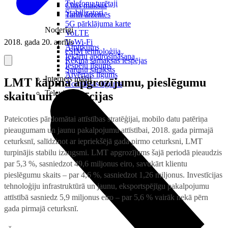
Telefonu turētaji
Citas maksas
Stabilizatori
Tarifi ārzemēs
5G pārklājuma karte
Noderīgi
VoLTE
2018. gada 20. aprīlis
VoWi-Fi
Atpirkums
eSIM tehnoloģija
Iekārtu apdrošināšana
Rēķina samaksas iespējas
Iespēju līgums
Sarunu saraksts
Atvērtais līgums
Internets mājai
LMT kāpina apgrozījumu, pieslēgumu
Nomaksas līgums
Televizori
skaitu un investīcijas
Pateicoties pārdomātai attīstības stratēģijai, mobilo datu patēriņa
pieaugumam un jaunu pakalpojumu attīstībai, 2018. gada pirmajā
ceturksnī, salīdzinot ar iepriekšējā gada pirmo ceturksni, LMT
turpinājis stabilu izaugsmi. LMT apgrozījums šajā periodā pieaudzis
par 5,3 %, sasniedzot 49,6 miljonus eiro, savukārt klientu
pieslēgumu skaits – par 4,6 %, sasniedzot 1,26 miljonus. Investīcijas
tehnoloģiju infrastruktūrā un jaunu, eksportspējīgu pakalpojumu
attīstībā sasniedz 5,9 miljonus eiro – par 5,6 % vairāk nekā pērn
gada pirmajā ceturksnī.