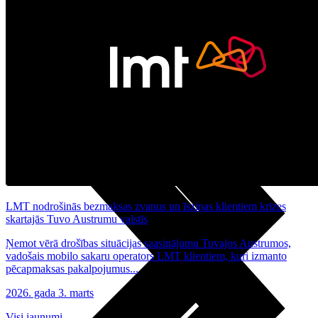
Noderīgi
Planšetes
Maksas un tarifi Latvijā
Maksas un tarifi ārzemēs
LMT Kartes iespējas
Kur nopirkt
Kā kļūt par LMT klientu
eSIM tehnoloģija
Citi pakalpojumi
LMT nodrošinās bezmaksas zvanus un īsziņas klientiem krīzes
skartajās Tuvo Austrumu valstīs
Ņemot vērā drošības situācijas saasinājumu Tuvajos Austrumos,
vadošais mobilo sakaru operators LMT klientiem, kuri izmanto
pēcapmaksas pakalpojumus...
2026. gada 3. marts
Visi jaunumi