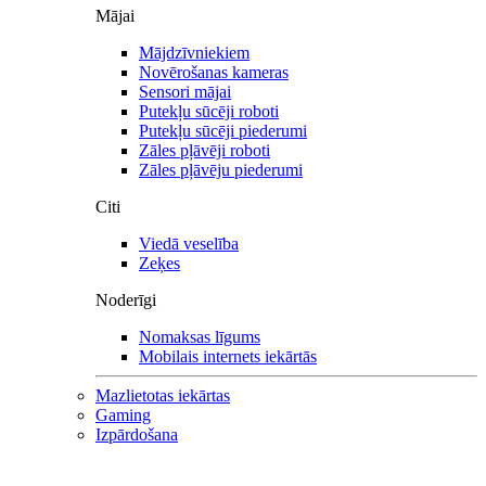
Mājai
Mājdzīvniekiem
Novērošanas kameras
Sensori mājai
Putekļu sūcēji roboti
Putekļu sūcēji piederumi
Zāles pļāvēji roboti
Zāles pļāvēju piederumi
Citi
Viedā veselība
Zeķes
Noderīgi
Nomaksas līgums
Mobilais internets iekārtās
Mazlietotas iekārtas
Gaming
Izpārdošana