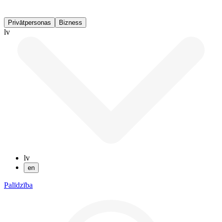
Privātpersonas
Bizness
lv
lv
en
Palīdzība