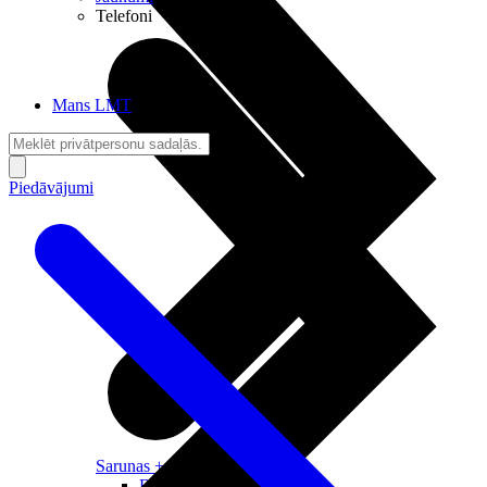
Telefoni
Mans LMT
Piedāvājumi
Sarunas + Internets
Brīvība + Neatkarība