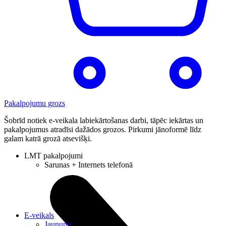
Pakalpojumu grozs
Šobrīd notiek e-veikala labiekārtošanas darbi, tāpēc iekārtas un
pakalpojumus atradīsi dažādos grozos. Pirkumi jānoformē līdz
galam katrā grozā atsevišķi.
LMT pakalpojumi
Sarunas + Internets telefonā
E-veikals
Jaunumi