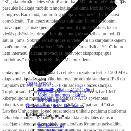
“Šī gada februāris ieies vēsturē ar to, ka LMT pirmo reizi piedalījās
pasaules lielākajā mobilo tehnoloģiju notikumā Mobile World
Congress Barselonā, kuram šogad bija vairāk nekā 107 tūkstoši
apmeklētāju. Tur iepazīstinājām ar vairākām Latvijā veidotām
inovācijām - jaunākajiem risinājumiem 5G tīkla attīstībā, kā arī
viedās pilsētvides, dronu, bezpilota auto, aizsardzības un mobilā
satura jomā. Šobrīd, sadarbojoties ar vietējiem un starptautiskajiem
uzņēmumiem, kā arī universitātēm, turpinām attīstīt ar 5G tīklu un
lietu internetu saistītās inovācijas, gatavojot eksportspējīgus
produktus,” uzsver Juris Binde, LMT prezidents.
Gatavojoties 5G, 2018. gada 1. ceturksnī uzsākām testus 1500 MHz
diapozonā, ieviešam jaunāko interneta protokola standartu IPv6 un
Pieslēgumi
Visi televizori
turpinām izbūvēt jaunas ar 5G tīklu saderīgas bāzes stacijas.
Samsung
Internets mājai ar 4G/5G rūteri
Turpinot sadarbību ar aizsardzības nozari, pirmo reizi ar LMT
LG
Mobilais internets iekārtās
kiberpoligonu mūsu eksperti piedalījās NATO apvienotās
Xiaomi
IoT pieslēgums
TCL
kiberaizsardzības izcilības centra mācībās. Tāpat sadarbībā ar
Ģimenes komplekta kalkulators
Latvijas Universitāti šogad prezentējām unikālu pētījumu platformu
Piederumi
Saistītie pakalpojumi
lielo datu analīzei. Izmantojot mobilā tīkla aktivitātes datus ir
iespējams pieņemt ekonomiski pamatotākus lēmumus pašvaldību
Konsoles
Interneta sargs
Spēles un kontrolieri
ekonomiskās aktivitātes analīzē, pilsētvides, transporta plūsmas un
Tehniskie darbi