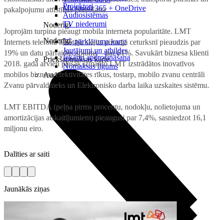
Projektori
Microsoft 365 + OneDrive
pakalpojumu attīstības plānošanā.
Audiosistēmas
TV piederumi
Noderīgi
Joprojām turpina pieaugt mobila interneta popularitāte. LMT
Noderīgi
5G pārklājuma karte
Internets telefonā lietotāju skaits pirmajā ceturksnī pieaudzis par
Jautājumi un atbildes
19% un datu pārraides apjoms – par 61%. Savukārt biznesa klienti
Iekārtu apdrošināšana
Priekšapmaksas karte
2018. gadā arvien plašāk izmanto LMT izstrādātos inovatīvos
Nomaksas līgums
mobilos biznesa efektivitātes rīkus, tostarp, mobilo zvanu centrāli
Audio
Zvanu pārvaldnieks un Elektronisko darba laika uzskaites sistēmu.
LMT EBITDA (peļņa pirms procentu, nodokļu, nolietojuma un
amortizācijas atskaitījumiem) pieaugusi par 7,4%, sasniedzot 16,1
miljonu eiro.
Dalīties ar saiti
Jaunākās ziņas