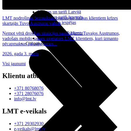
Noderīgi
Planšetes
Maksas un tarifi Latvijā
Maksas un tarifi ārzemēs
LMT nodrošinās bezmaksas zvanus un īsziņas klientiem krīzes
LMT Kartes iespējas
skartajās Tuvo Austrumu valstīs
Kur nopirkt
Kā kļūt par LMT klientu
Ņemot vērā drošības situācijas saasinājumu Tuvajos Austrumos,
eSIM tehnoloģija
vadošais mobilo sakaru operators LMT klientiem, kuri izmanto
Citi pakalpojumi
pēcapmaksas pakalpojumus...
2026. gada 3. marts
Visi jaunumi
Klientu atbalsts
+371 80768076
+371 28076076
info@lmt.lv
LMT e-veikals
+371 29302930
e-veikals@lmt.lv