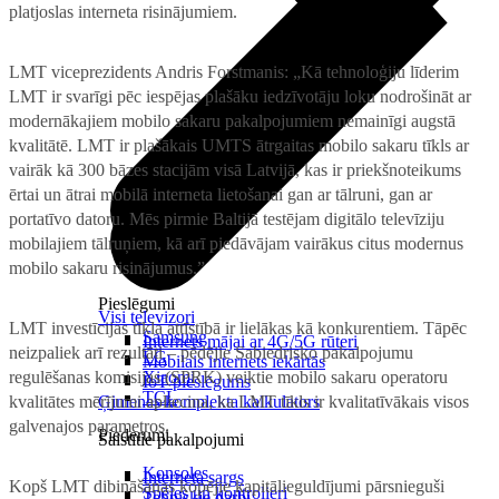
platjoslas interneta risinājumiem.
LMT viceprezidents Andris Forstmanis: „Kā tehnoloģiju līderim
LMT ir svarīgi pēc iespējas plašāku iedzīvotāju loku nodrošināt ar
modernākajiem mobilo sakaru pakalpojumiem nemainīgi augstā
kvalitātē. LMT ir plašākais UMTS ātrgaitas mobilo sakaru tīkls ar
vairāk kā 300 bāzes stacijām visā Latvijā, kas ir priekšnoteikums
ērtai un ātrai mobilā interneta lietošanai gan ar tālruni, gan ar
portatīvo datoru. Mēs pirmie Baltijā testējam digitālo televīziju
mobilajiem tālruņiem, kā arī piedāvājam vairākus citus modernus
mobilo sakaru risinājumus.”
Pieslēgumi
Visi televizori
LMT investīcijas tīkla attīstībā ir lielākas kā konkurentiem. Tāpēc
Samsung
Internets mājai ar 4G/5G rūteri
neizpaliek arī rezultāti – pēdējie Sabiedrisko pakalpojumu
LG
Mobilais internets iekārtās
regulēšanas komisijas (SPRK) veiktie mobilo sakaru operatoru
Xiaomi
IoT pieslēgums
TCL
kvalitātes mērījumi apliecina, ka LMT tīkls ir kvalitatīvākais visos
Ģimenes komplekta kalkulators
galvenajos parametros.
Piederumi
Saistītie pakalpojumi
Konsoles
Interneta sargs
Kopš LMT dibināšanas kopējie kapitālieguldījumi pārsnieguši
Spēles un kontrolieri
Tehniskie darbi