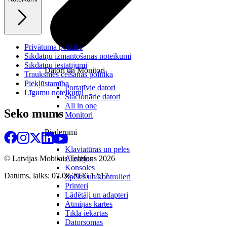
Privātuma politika
Sīkdatņu izmantošanas noteikumi
Sīkdatņu iestatījumi
Datori un Monitori
Trauksmes celšanas politika
Piekļūstamība
Portatīvie datori
Līgumu noteikumi
Stacionārie datori
All in one
Seko mums
Monitori
Piederumi
Klaviatūras un peles
Austiņas
© Latvijas Mobilais Telefons
2026
Konsoles
Datums, laiks: 07.08.2026 12:17
Spēles un kontrolieri
Printeri
Lādētāji un adapteri
Atmiņas kartes
Tīkla iekārtas
Datorsomas