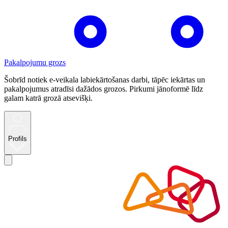
Pakalpojumu grozs
Šobrīd notiek e-veikala labiekārtošanas darbi, tāpēc iekārtas un
pakalpojumus atradīsi dažādos grozos. Pirkumi jānoformē līdz
galam katrā grozā atsevišķi.
Profils