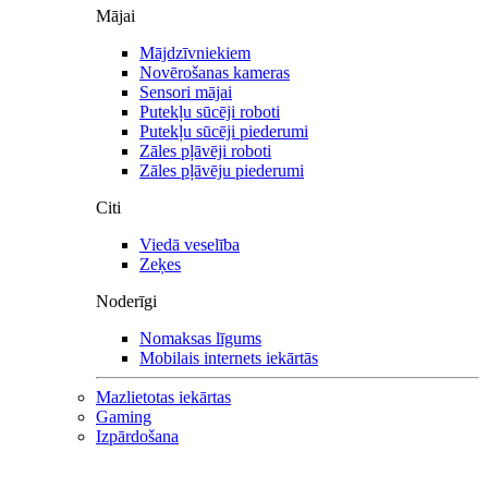
Mājai
Mājdzīvniekiem
Novērošanas kameras
Sensori mājai
Putekļu sūcēji roboti
Putekļu sūcēji piederumi
Zāles pļāvēji roboti
Zāles pļāvēju piederumi
Citi
Viedā veselība
Zeķes
Noderīgi
Nomaksas līgums
Mobilais internets iekārtās
Mazlietotas iekārtas
Gaming
Izpārdošana