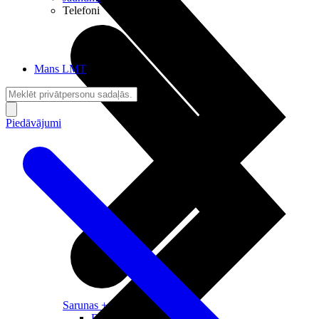
Telefoni
Mans LMT
Piedāvājumi
Sarunas + Internets
Brīvība + Neatkarība