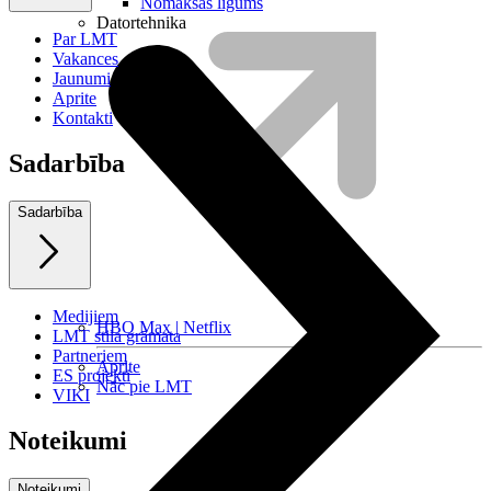
Nomaksas līgums
Datortehnika
Par LMT
Vakances
Jaunumi
Aprite
Kontakti
Sadarbība
Sadarbība
Medijiem
HBO Max | Netflix
LMT stila grāmata
Partneriem
Aprite
ES projekti
Nāc pie LMT
VIKI
Noteikumi
Noteikumi