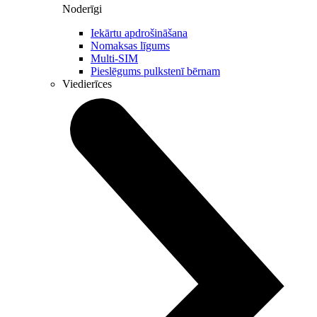
Noderīgi
Iekārtu apdrošināšana
Nomaksas līgums
Multi-SIM
Pieslēgums pulkstenī bērnam
Viedierīces