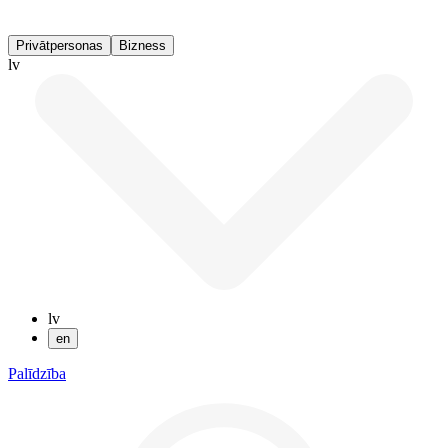
Privātpersonas
Bizness
lv
lv
en
Palīdzība