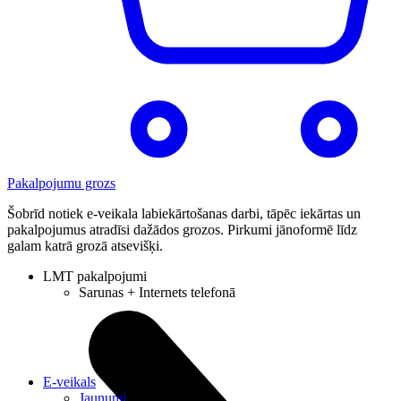
Pakalpojumu grozs
Šobrīd notiek e-veikala labiekārtošanas darbi, tāpēc iekārtas un
pakalpojumus atradīsi dažādos grozos. Pirkumi jānoformē līdz
galam katrā grozā atsevišķi.
LMT pakalpojumi
Sarunas + Internets telefonā
E-veikals
Jaunumi