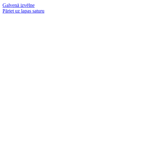
Galvenā izvēlne
Pāriet uz lapas saturu