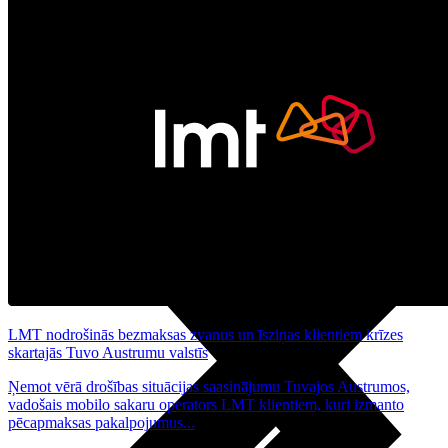
Noderīgi
Planšetes
Maksas un tarifi Latvijā
Maksas un tarifi ārzemēs
LMT Kartes iespējas
Kur nopirkt
Kā kļūt par LMT klientu
eSIM tehnoloģija
Citi pakalpojumi
LMT nodrošinās bezmaksas zvanus un īsziņas klientiem krīzes
skartajās Tuvo Austrumu valstīs
Ņemot vērā drošības situācijas saasinājumu Tuvajos Austrumos,
vadošais mobilo sakaru operators LMT klientiem, kuri izmanto
pēcapmaksas pakalpojumus...