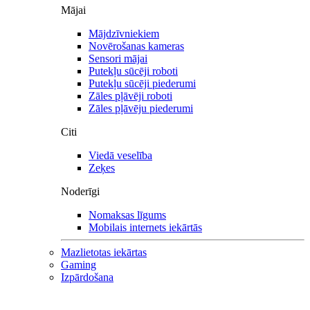
Mājai
Mājdzīvniekiem
Novērošanas kameras
Sensori mājai
Putekļu sūcēji roboti
Putekļu sūcēji piederumi
Zāles pļāvēji roboti
Zāles pļāvēju piederumi
Citi
Viedā veselība
Zeķes
Noderīgi
Nomaksas līgums
Mobilais internets iekārtās
Mazlietotas iekārtas
Gaming
Izpārdošana