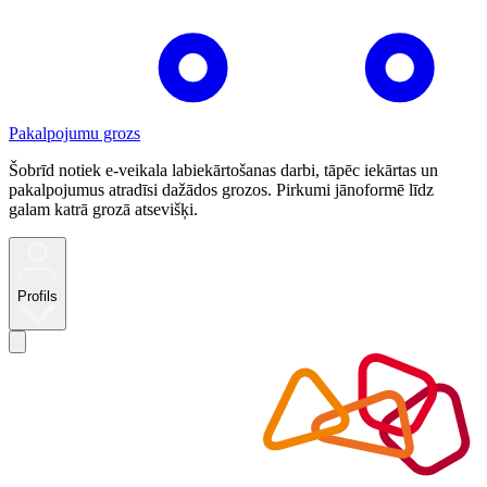
Pakalpojumu grozs
Šobrīd notiek e-veikala labiekārtošanas darbi, tāpēc iekārtas un
pakalpojumus atradīsi dažādos grozos. Pirkumi jānoformē līdz
galam katrā grozā atsevišķi.
Profils