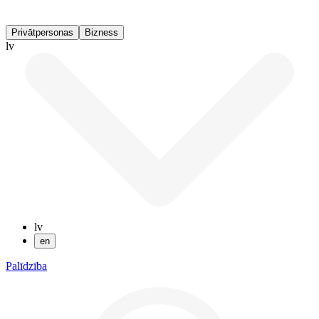
Privātpersonas
Bizness
lv
lv
en
Palīdzība