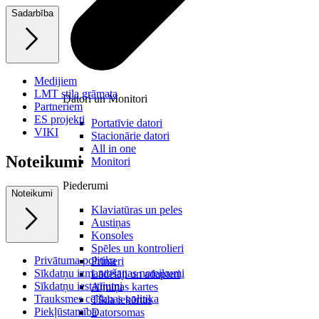
Sadarbība
Medijiem
LMT stila grāmata
Datori un Monitori
Partneriem
ES projekti
Portatīvie datori
VIKI
Stacionārie datori
All in one
Noteikumi
Monitori
Piederumi
Noteikumi
Klaviatūras un peles
Austiņas
Konsoles
Spēles un kontrolieri
Privātuma politika
Printeri
Sīkdatņu izmantošanas noteikumi
Lādētāji un adapteri
Sīkdatņu iestatījumi
Atmiņas kartes
Trauksmes celšanas politika
Tīkla iekārtas
Piekļūstamība
Datorsomas