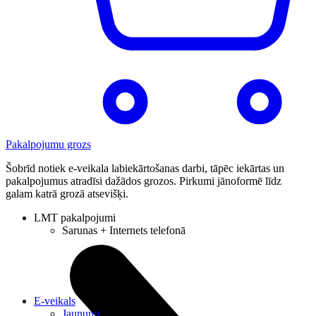
Pakalpojumu grozs
Šobrīd notiek e-veikala labiekārtošanas darbi, tāpēc iekārtas un
pakalpojumus atradīsi dažādos grozos. Pirkumi jānoformē līdz
galam katrā grozā atsevišķi.
LMT pakalpojumi
Sarunas + Internets telefonā
E-veikals
Jaunumi