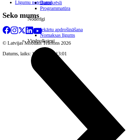
Līgumu noteikumi
Datorkrēsli
Programmatūra
Seko mums
Noderīgi
Iekārtu apdrošināšana
Nomaksas līgums
Viedpulksteņi
© Latvijas Mobilais Telefons
2026
Datums, laiks: 10.08.2026 13:01