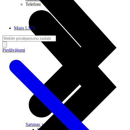
Telefoni
Mans LMT
Piedāvājumi
Sarunas + Internets
Brīvība + Neatkarība