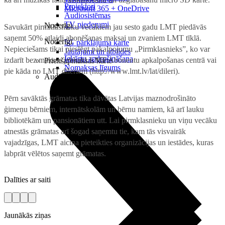
Projektori
Microsoft 365 + OneDrive
Audiosistēmas
TV piederumi
Noderīgi
Savukārt pirmklasnieku vecākiem jau sesto gadu LMT piedāvās
saņemt 50% atlaidi abonēšanas maksai un zvaniem LMT tīklā.
Noderīgi
5G pārklājuma karte
Nepieciešams tikai pieslēgt pakalpojumu „Pirmklasnieks”, ko var
Jautājumi un atbildes
Iekārtu apdrošināšana
izdarīt bez maksas jebkurā LMT Abonentu apkalpošanas centrā vai
Priekšapmaksas karte
Nomaksas līgums
pie kāda no LMT dīleriem (http://www.lmt.lv/lat/dileri).
Audio
Pērn savāktās grāmatas tika dāvātas Latvijas maznodrošināto
ģimeņu bērniem, internātskolām un bērnu namiem, kā arī lauku
bibliotēkām un pansionātiem utt. Lai pirmklasnieku un viņu vecāku
atnestās grāmatas arī šogad saņemtu tie, kam tās visvairāk
vajadzīgas, LMT aicina pieteikties organizācijas un iestādes, kuras
labprāt vēlētos saņemt grāmatas.
Dalīties ar saiti
Jaunākās ziņas