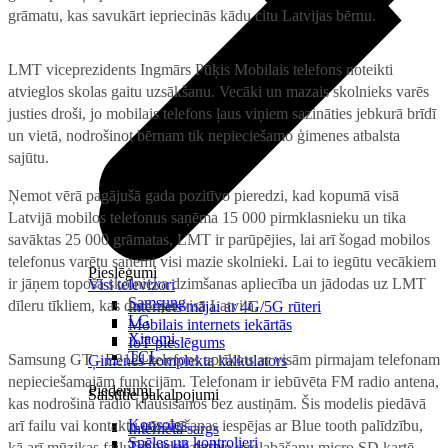
grāmatu, kas savukārt iepriecinās kādu citu Latvijas bērnu.
LMT viceprezidents Ingmārs Pūķis
Mobilais telefons noteikti
atvieglos skolas gaitu uzsākšanu. Vecāki un mazais skolnieks varēs
justies droši, jo mobilais telefons ļaus viņiem sazināties jebkurā brīdī
un vietā, nodrošinot bērnam tik nepieciešamo ģimenes atbalsta
sajūtu.
Ņemot vērā pagājušā gada pozitīvo pieredzi, kad kopumā visā
Latvijā mobilos telefonus saņēma 15 000 pirmklasnieku un tika
savāktas 25 000 grāmatas, LMT ir parūpējies, lai arī šogad mobilos
telefonus varētu saņemt visi mazie skolnieki. Lai to iegūtu vecākiem
Pieslēgumi
ir jāņem topošā skolnieka dzimšanas apliecība un jādodas uz LMT
Visi televizori
Samsung
dīleru tīkliem, kas darbojas visā Latvijā.
Internets mājai ar 4G/5G rūteri
LG
Mobilais internets iekārtās
Xiaomi
IoT pieslēgums
TCL
Samsung GT - E2121 telefons aprīkots ar visām pirmajam telefonam
Ģimenes komplekta kalkulators
nepieciešamajām funkcijām. Telefonam ir iebūvēta FM radio antena,
Piederumi
Saistītie pakalpojumi
kas nodrošina radio klausīšanos bez austiņām. Šis modelis piedāvā
Konsoles
arī failu vai kontaktu pārsūtīšanas iespējas ar Blue tooth palīdzību,
Interneta sargs
Spēles un kontrolieri
Tehniskie darbi
kā arī mūzikas failu atskaņošanu un uzglabāšanu micro SD kartē.