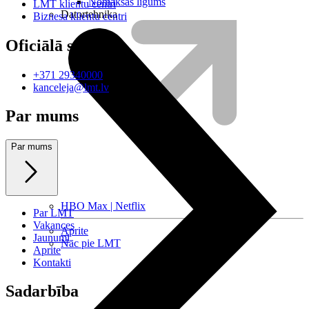
Nomaksas līgums
LMT klientu centri
Datortehnika
Biznesa klientu centri
Oficiālā saziņa
+371 29340000
kanceleja@lmt.lv
Par mums
Par mums
HBO Max | Netflix
Par LMT
Vakances
Aprite
Jaunumi
Nāc pie LMT
Aprite
Kontakti
Sadarbība