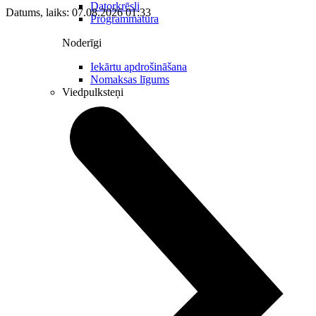
Datorkrēsli
Datums, laiks: 07.08.2026 01:33
Programmatūra
Noderīgi
Iekārtu apdrošināšana
Nomaksas līgums
Viedpulksteņi