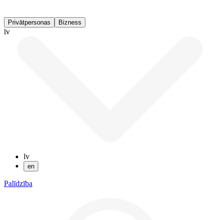
Privātpersonas
Bizness
lv
lv
en
Palīdzība