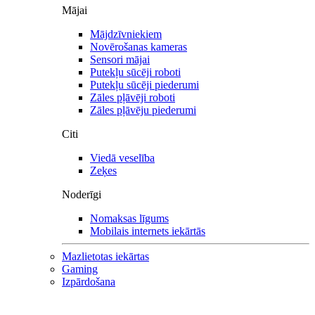
Mājai
Mājdzīvniekiem
Novērošanas kameras
Sensori mājai
Putekļu sūcēji roboti
Putekļu sūcēji piederumi
Zāles pļāvēji roboti
Zāles pļāvēju piederumi
Citi
Viedā veselība
Zeķes
Noderīgi
Nomaksas līgums
Mobilais internets iekārtās
Mazlietotas iekārtas
Gaming
Izpārdošana