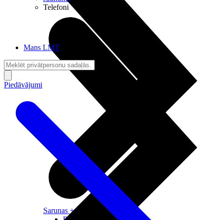
Telefoni
Mans LMT
Piedāvājumi
Sarunas + Internets
Brīvība + Neatkarība