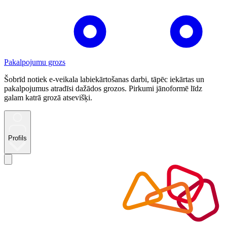
Pakalpojumu grozs
Šobrīd notiek e-veikala labiekārtošanas darbi, tāpēc iekārtas un
pakalpojumus atradīsi dažādos grozos. Pirkumi jānoformē līdz
galam katrā grozā atsevišķi.
Profils