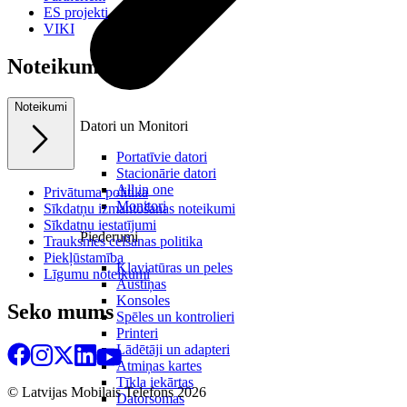
ES projekti
VIKI
Noteikumi
Noteikumi
Datori un Monitori
Portatīvie datori
Stacionārie datori
All in one
Privātuma politika
Monitori
Sīkdatņu izmantošanas noteikumi
Sīkdatņu iestatījumi
Piederumi
Trauksmes celšanas politika
Piekļūstamība
Klaviatūras un peles
Līgumu noteikumi
Austiņas
Konsoles
Seko mums
Spēles un kontrolieri
Printeri
Lādētāji un adapteri
Atmiņas kartes
Tīkla iekārtas
© Latvijas Mobilais Telefons
2026
Datorsomas