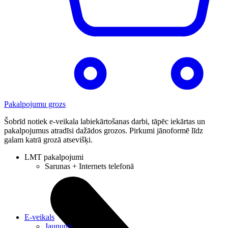
Pakalpojumu grozs
Šobrīd notiek e-veikala labiekārtošanas darbi, tāpēc iekārtas un
pakalpojumus atradīsi dažādos grozos. Pirkumi jānoformē līdz
galam katrā grozā atsevišķi.
LMT pakalpojumi
Sarunas + Internets telefonā
E-veikals
Jaunumi