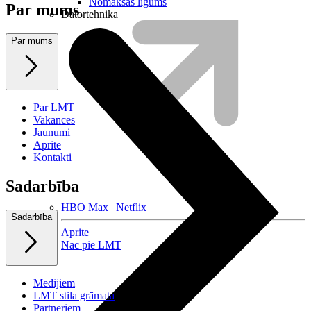
Nomaksas līgums
Par mums
Datortehnika
Par mums
Par LMT
Vakances
Jaunumi
Aprite
Kontakti
Sadarbība
HBO Max | Netflix
Sadarbība
Aprite
Nāc pie LMT
Medijiem
LMT stila grāmata
Partneriem