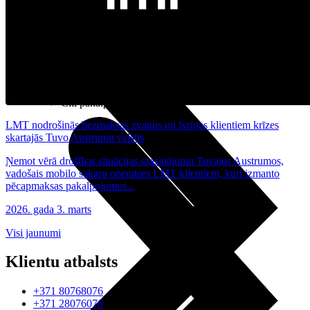
Noderīgi
Planšetes
Maksas un tarifi Latvijā
Maksas un tarifi ārzemēs
LMT Kartes iespējas
Kur nopirkt
Kā kļūt par LMT klientu
eSIM tehnoloģija
Citi pakalpojumi
LMT nodrošinās bezmaksas zvanus un īsziņas klientiem krīzes
skartajās Tuvo Austrumu valstīs
Ņemot vērā drošības situācijas saasinājumu Tuvajos Austrumos,
vadošais mobilo sakaru operators LMT klientiem, kuri izmanto
pēcapmaksas pakalpojumus...
2026. gada 3. marts
Visi jaunumi
Klientu atbalsts
+371 80768076
+371 28076076