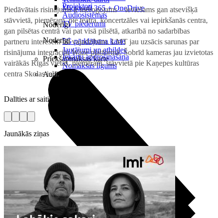
Projektori
Microsoft 365 + OneDrive
Piedāvātais risinājums ir mērogojams – ieviešams gan atsevišķā
Audiosistēmas
stāvvietā, piemēram, pie teātra, koncertzāles vai iepirkšanās centra,
TV piederumi
Noderīgi
gan pilsētas centrā vai pat visā pilsētā, atkarībā no sadarbības
Noderīgi
5G pārklājuma karte
partneru interesēm un vajadzībām. LMT jau uzsācis sarunas par
Jautājumi un atbildes
risinājuma integrāciju Waze platformā. Šobrīd kameras jau izvietotas
Iekārtu apdrošināšana
Priekšapmaksas karte
vairākās Rīgas vietās, piemēram, stāvvietā pie Kaņepes kultūras
Nomaksas līgums
centra Skolas ielā.
Audio
Dalīties ar saiti
Jaunākās ziņas