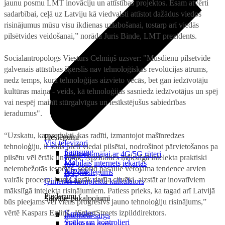
jaunu posmu LMT inovāciju un attīstības projektos. Esam atvērti
sadarbībai, ceļā uz Latviju kā viedvalsti attīstot dažādus viedos
risinājumus mūsu visu ikdienas uzlabošanai, tostarp arī viedās
pilsētvides veidošanai,” norāda Juris Binde, LMT prezidents.
Sociālantropologs Viesturs Celmiņš uzsver: "Mūsdienu pilsētvidē
galvenais attīstības šķērslis nav tehnoloģiskās revolūcijas ātrums,
nedz temps, kurā tehnoloģijas aizvieto vecās, bet gan iedzīvotāju
kultūras maiņa - veids, kā tehnoloģijas sasniedz iedzīvotājus un spēj
vai nespēj mainīt stūrgalvīgus un iesīkstējušus sabiedrības
ieradumus".
“Uzskatu, ka produkti, kas radīti, izmantojot mašīnredzes
Pieslēgumi
Visi televizori
tehnoloģiju, ir solis pretī viedai pilsētai, nodrošinot pārvietošanos pa
Samsung
Internets mājai ar 4G/5G rūteri
pilsētu vēl ērtāk un ātrāk. Apzinoties mākslīgā intelekta praktiski
LG
Mobilais internets iekārtās
neierobežotās iespējas, šobrīd pasaulē vērojama tendence arvien
Xiaomi
IoT pieslēgums
TCL
vairāk procesu, kurus agrāk darīja cilvēki, aizstāt ar inovatīviem
Ģimenes komplekta kalkulators
mākslīgā intelekta risinājumiem. Patiess prieks, ka tagad arī Latvijā
Piederumi
Saistītie pakalpojumi
būs pieejams vēl viens progresīvs jauno tehnoloģiju risinājums,”
vērtē Kaspars Egliņš, 4SmartStreets izpilddirektors.
Konsoles
Interneta sargs
Spēles un kontrolieri
Tehniskie darbi