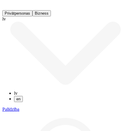
Privātpersonas
Bizness
lv
lv
en
Palīdzība