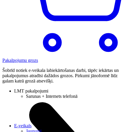
Pakalpojumu grozs
Šobrīd notiek e-veikala labiekārtošanas darbi, tāpēc iekārtas un
pakalpojumus atradīsi dažādos grozos. Pirkumi jānoformē līdz
galam katrā grozā atsevišķi.
LMT pakalpojumi
Sarunas + Internets telefonā
E-veikals
Jaunumi