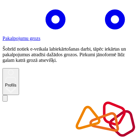
Pakalpojumu grozs
Šobrīd notiek e-veikala labiekārtošanas darbi, tāpēc iekārtas un
pakalpojumus atradīsi dažādos grozos. Pirkumi jānoformē līdz
galam katrā grozā atsevišķi.
Profils