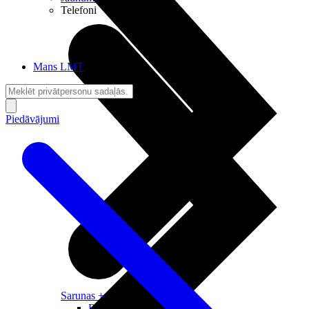
Telefoni
Mans LMT
Piedāvājumi
Sarunas + Internets
Brīvība + Neatkarība