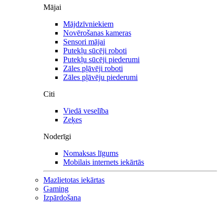
Mājai
Mājdzīvniekiem
Novērošanas kameras
Sensori mājai
Putekļu sūcēji roboti
Putekļu sūcēji piederumi
Zāles pļāvēji roboti
Zāles pļāvēju piederumi
Citi
Viedā veselība
Zeķes
Noderīgi
Nomaksas līgums
Mobilais internets iekārtās
Mazlietotas iekārtas
Gaming
Izpārdošana