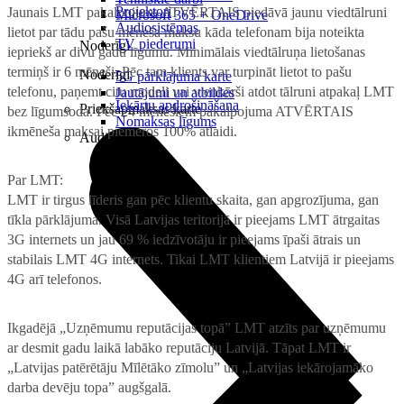
Projektori
Jaunais LMT pakalpojums ATVĒRTAIS piedāvā jaunu viedtālruni
Microsoft 365 + OneDrive
Audiosistēmas
lietot par tādu pašu mēneša maksu kāda telefonam bija noteikta
TV piederumi
Noderīgi
iepriekš ar divu gadu līgumu. Minimālais viedtālruņa lietošanas
termiņš ir 6 mēneši. Pēc tam klients var turpināt lietot to pašu
Noderīgi
5G pārklājuma karte
telefonu, paņemt citu modeli vai vienkārši atdot tālruni atpakaļ LMT
Jautājumi un atbildes
Iekārtu apdrošināšana
Priekšapmaksas karte
bez līgumsoda. Pēc 24 mēnešiem pakalpojuma ATVĒRTAIS
Nomaksas līgums
ikmēneša maksai piemēros 100% atlaidi.
Audio
Par LMT:
LMT ir tirgus līderis gan pēc klientu skaita, gan apgrozījuma, gan
tīkla pārklājuma. Visā Latvijas teritorijā ir pieejams LMT ātrgaitas
3G internets un jau 69 % iedzīvotāju ir pieejams īpaši ātrais un
stabilais LMT 4G internets. Tikai LMT klientiem Latvijā ir pieejams
4G arī telefonos.
Ikgadējā „Uzņēmumu reputācijas topā” LMT atzīts par uzņēmumu
ar desmit gadu laikā labāko reputāciju Latvijā. Tāpat LMT ir
„Latvijas patērētāju Mīlētāko zīmolu” un „Latvijas iekārojamāko
darba devēju topa” augšgalā.