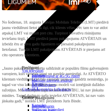
No šodienas, 18. augusta Latvijas Mobilais Telefons (LMT) piedāvā
jaunu viedtālruni lietot tik ilgi, cik klients vēlas. Pēc tam to var atdot
atpakaļ LMT vai mainīt pret citu. Turpinot inovatīvu risinājumu
ieviešanu tirgū, LMT piedāvā jaunu pakalpojumu ATVĒRTAIS un
izbeidz ēru ar divu gadu līgumiem un piesaisti pakalpojumu
lietošanai. Turklāt LMT pakalpojums ATVĒRTAIS ir pieejams arī
citu operatoru klientiem.
Pieslēgumi
„Jauno pakalpojumu varētu salīdzināt ar populāru filmu galvenajiem
Visi televizori
varoņiem, kuri vienmēr jauni un gandrīz nemirstīgi. Ar ATVĒRTO
Samsung
Internets mājai ar 4G/5G rūteri
klientam viedtālrunis arī būs vienmēr jauns un gandrīz nemirstīgs, jo
LG
Mobilais internets iekārtās
Xiaomi
tagad var visu laiku izvēlēties jaunu modeli vai izmēģināt dažādus
IoT pieslēgums
TCL
Ģimenes komplekta kalkulators
ražotājus. Mēs mainījām tirgu ieviešot BRĪVĪBU, lai nav jāskaita
minūtes. Tagad darām to pašu ieviešot ATVĒRTAIS, lai nav vairs
Piederumi
Saistītie pakalpojumi
jāskaita gadi,” norāda LMT prezidents Juris Binde.
Konsoles
Interneta sargs
Spēles un kontrolieri
Tehniskie darbi