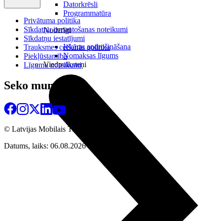
Datorkrēsli
Programmatūra
Privātuma politika
Sīkdatņu izmantošanas noteikumi
Noderīgi
Sīkdatņu iestatījumi
Iekārtu apdrošināšana
Trauksmes celšanas politika
Nomaksas līgums
Piekļūstamība
Viedpulksteņi
Līgumu noteikumi
Seko mums
© Latvijas Mobilais Telefons
2026
Datums, laiks: 06.08.2026 16:03