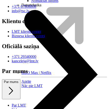
Nomaksas līgums
Datortehnika
+371 67808808
info@tsc.lv
Klientu centri
LMT klientu centri
Biznesa klientu centri
Oficiālā saziņa
+371 29340000
kanceleja@lmt.lv
Par mums
HBO Max | Netflix
Aprite
Par mums
Nāc pie LMT
Par LMT