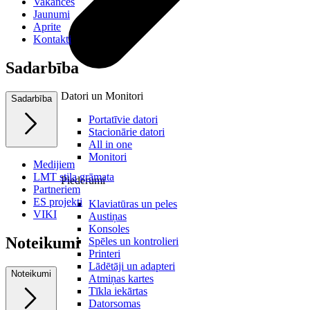
Vakances
Jaunumi
Aprite
Kontakti
Sadarbība
Datori un Monitori
Sadarbība
Portatīvie datori
Stacionārie datori
All in one
Monitori
Medijiem
LMT stila grāmata
Piederumi
Partneriem
ES projekti
Klaviatūras un peles
VIKI
Austiņas
Konsoles
Noteikumi
Spēles un kontrolieri
Printeri
Lādētāji un adapteri
Noteikumi
Atmiņas kartes
Tīkla iekārtas
Datorsomas