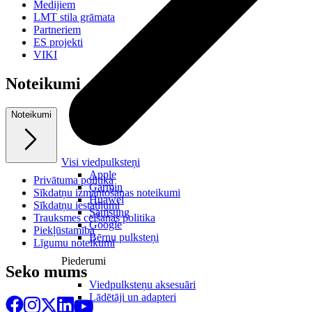
Medijiem
LMT stila grāmata
Partneriem
ES projekti
VIKI
Noteikumi
Noteikumi
Visi viedpulksteņi
Apple
Privātuma politika
Garmin
Sīkdatņu izmantošanas noteikumi
Huawei
Sīkdatņu iestatījumi
Samsung
Trauksmes celšanas politika
Google
Piekļūstamība
Bērnu pulksteņi
Līgumu noteikumi
Piederumi
Seko mums
Viedpulksteņu aksesuāri
Lādētāji un adapteri