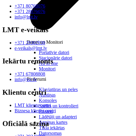
+371 80768076
+371 28076076
info@lmt.lv
LMT e-veikals
Datori un Monitori
+371 29302930
e-veikals@lmt.lv
Portatīvie datori
Stacionārie datori
Iekārtu remonts
All in one
Monitori
+371 67808808
Piederumi
info@tsc.lv
Klaviatūras un peles
Klientu centri
Austiņas
Konsoles
LMT klientu centri
Spēles un kontrolieri
Biznesa klientu centri
Printeri
Lādētāji un adapteri
Oficiālā saziņa
Atmiņas kartes
Tīkla iekārtas
Datorsomas