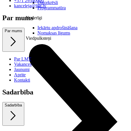
+371 29340000
Datorkrēsli
kanceleja@lmt.lv
Programmatūra
Par mums
Noderīgi
Iekārtu apdrošināšana
Par mums
Nomaksas līgums
Viedpulksteņi
Par LMT
Vakances
Jaunumi
Aprite
Kontakti
Sadarbība
Sadarbība