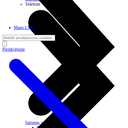
Telefoni
Mans LMT
Piedāvājumi
Sarunas + Internets
Brīvība + Neatkarība