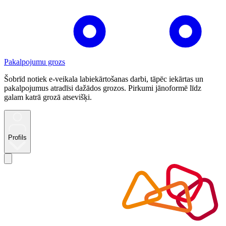
Pakalpojumu grozs
Šobrīd notiek e-veikala labiekārtošanas darbi, tāpēc iekārtas un
pakalpojumus atradīsi dažādos grozos. Pirkumi jānoformē līdz
galam katrā grozā atsevišķi.
Profils