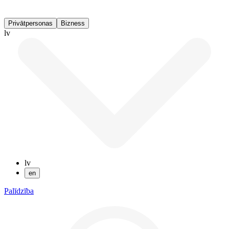
Privātpersonas
Bizness
lv
lv
en
Palīdzība