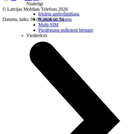
Noderīgi
© Latvijas Mobilais Telefons
2026
Iekārtu apdrošināšana
Nomaksas līgums
Datums, laiks: 09.08.2026 01:54
Multi-SIM
Pieslēgums pulkstenī bērnam
Viedierīces