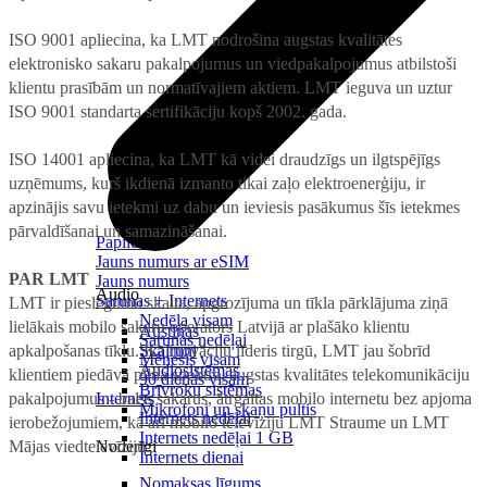
ISO 9001 apliecina, ka LMT nodrošina augstas kvalitātes
elektronisko sakaru pakalpojumus un viedpakalpojumus atbilstoši
klientu prasībām un normatīvajiem aktiem. LMT ieguva un uztur
ISO 9001 standarta sertifikāciju kopš 2002. gada.
ISO 14001 apliecina, ka LMT kā videi draudzīgs un ilgtspējīgs
uzņēmums, kurš ikdienā izmanto tikai zaļo elektroenerģiju, ir
apzinājis savu ietekmi uz dabu un ieviesis pasākumus šīs ietekmes
pārvaldīšanai un samazināšanai.
Papildināt
Jauns numurs ar eSIM
PAR LMT
Jauns numurs
Audio
Sarunas + Internets
LMT ir pieslēgumu skaita, apgrozījuma un tīkla pārklājuma ziņā
Nedēļa visam
lielākais mobilo sakaru operators Latvijā ar plašāko klientu
Austiņas
Sarunas nedēļai
apkalpošanas tīklu. Kā inovāciju līderis tirgū, LMT jau šobrīd
Skaļruņi
Mēnesis visam
Audiosistēmas
klientiem piedāvā pilna spektra, augstas kvalitātes telekomunikāciju
90 dienas visam
Brīvroku sistēmas
pakalpojumus - balss sakarus, ātrgaitas mobilo internetu bez apjoma
Internets
Mikrofoni un skaņu pultis
Internets nedēļai
ierobežojumiem, kā arī mobilo televīziju LMT Straume un LMT
Internets nedēļai 1 GB
Mājas viedtelevīziju.
Noderīgi
Internets dienai
Nomaksas līgums