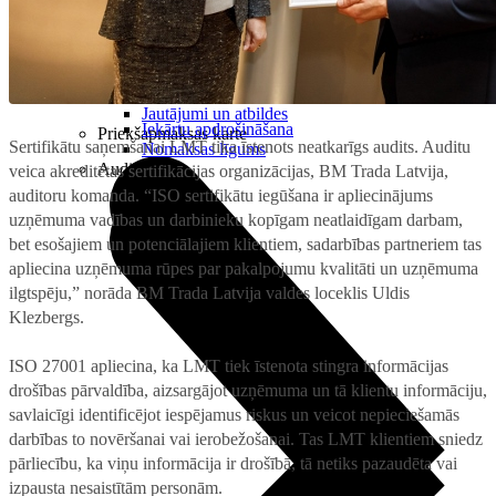
Projektori
Microsoft 365 + OneDrive
Audiosistēmas
TV piederumi
Noderīgi
Noderīgi
5G pārklājuma karte
Jautājumi un atbildes
Iekārtu apdrošināšana
Priekšapmaksas karte
Sertifikātu saņemšanai LMT tika īstenots neatkarīgs audits. Auditu
Nomaksas līgums
Audio
veica akreditētas sertifikācijas organizācijas, BM Trada Latvija,
auditoru komanda. “ISO sertifikātu iegūšana ir apliecinājums
uzņēmuma vadības un darbinieku kopīgam neatlaidīgam darbam,
bet esošajiem un potenciālajiem klientiem, sadarbības partneriem tas
apliecina uzņēmuma rūpes par pakalpojumu kvalitāti un uzņēmuma
ilgtspēju,” norāda BM Trada Latvija valdes loceklis Uldis
Klezbergs.
ISO 27001 apliecina, ka LMT tiek īstenota stingra informācijas
drošības pārvaldība, aizsargājot uzņēmuma un tā klientu informāciju,
savlaicīgi identificējot iespējamus riskus un veicot nepieciešamās
darbības to novēršanai vai ierobežošanai. Tas LMT klientiem sniedz
pārliecību, ka viņu informācija ir drošībā, tā netiks pazaudēta vai
izpausta nesaistītām personām.