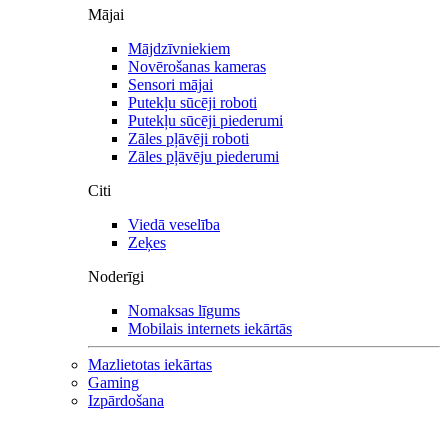
Mājai
Mājdzīvniekiem
Novērošanas kameras
Sensori mājai
Putekļu sūcēji roboti
Putekļu sūcēji piederumi
Zāles pļāvēji roboti
Zāles pļāvēju piederumi
Citi
Viedā veselība
Zeķes
Noderīgi
Nomaksas līgums
Mobilais internets iekārtās
Mazlietotas iekārtas
Gaming
Izpārdošana