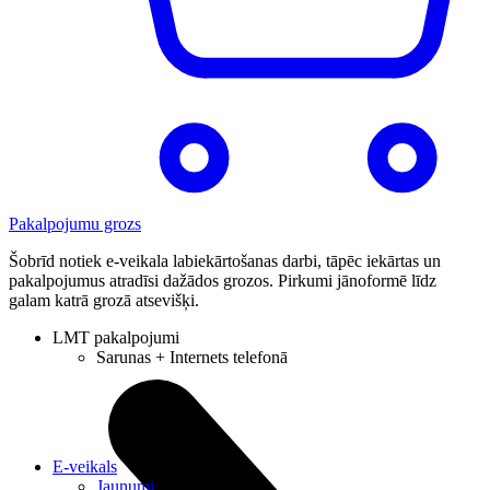
Pakalpojumu grozs
Šobrīd notiek e-veikala labiekārtošanas darbi, tāpēc iekārtas un
pakalpojumus atradīsi dažādos grozos. Pirkumi jānoformē līdz
galam katrā grozā atsevišķi.
LMT pakalpojumi
Sarunas + Internets telefonā
E-veikals
Jaunumi