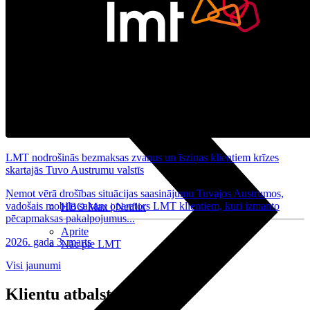
Nomaksas līgums
Datortehnika
LMT nodrošinās bezmaksas zvanus un īsziņas klientiem krīzes
skartajās Tuvo Austrumu valstīs
Ņemot vērā drošības situācijas saasinājumu Tuvajos Austrumos,
vadošais mobilo sakaru operators LMT klientiem, kuri izmanto
HBO Max | Netflix
pēcapmaksas pakalpojumus...
Aprite
2026. gada 3. marts
Nāc pie LMT
Visi jaunumi
Klientu atbalsts