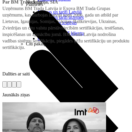
Par BM Trada Latvija, SIA
Noderīgi
Planšetes
Uzņēmums BM Trada Latvija ir Exova BM Trada Grupas
Maksas un tarifi Latvijā
uzņēmums, kas darbojas Latvijā kopš 2006. gada un atbild par
Maksas un tarifi ārzemēs
Lietuvas, Igaunijas, Somijas, Vācijas, Baltkrievijas, Ukrainas,
LMT Kartes iespējas
Zviedrijas un citu valstu pārstāvniecībām sertifikācijas, testēšanas,
Kur nopirkt
Kā kļūt par LMT klientu
inspicēšanas un apmācību jomā. BM Trada Latvija nodrošina
eSIM tehnoloģija
vadības sistēmu sertifikāciju, piegādes ķēžu sertifikāciju un produktu
Citi pakalpojumi
sertifikāciju.
Dalīties ar saiti
Jaunākās ziņas