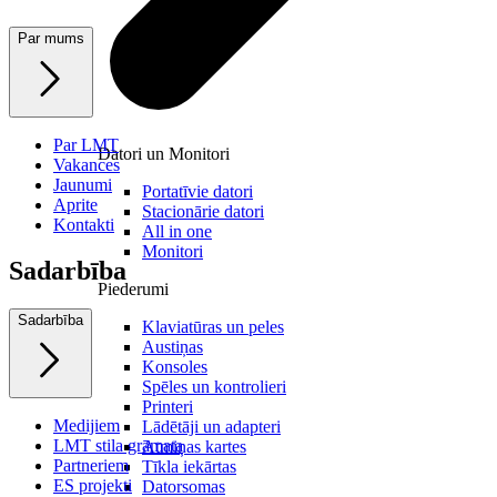
Par mums
Par LMT
Datori un Monitori
Vakances
Jaunumi
Portatīvie datori
Aprite
Stacionārie datori
Kontakti
All in one
Monitori
Sadarbība
Piederumi
Sadarbība
Klaviatūras un peles
Austiņas
Konsoles
Spēles un kontrolieri
Printeri
Medijiem
Lādētāji un adapteri
LMT stila grāmata
Atmiņas kartes
Partneriem
Tīkla iekārtas
ES projekti
Datorsomas