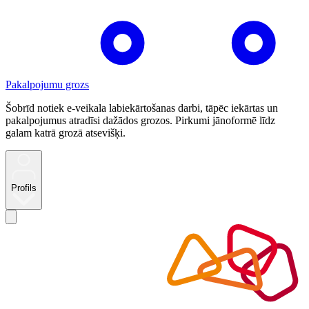
Pakalpojumu grozs
Šobrīd notiek e-veikala labiekārtošanas darbi, tāpēc iekārtas un
pakalpojumus atradīsi dažādos grozos. Pirkumi jānoformē līdz
galam katrā grozā atsevišķi.
Profils