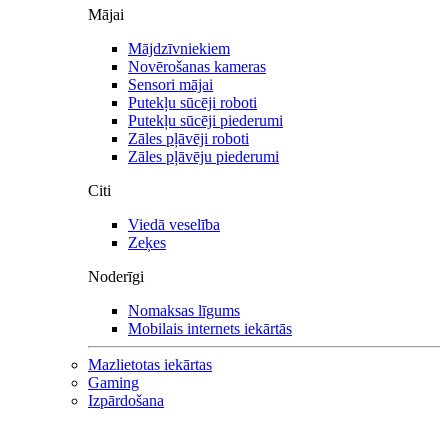
Mājai
Mājdzīvniekiem
Novērošanas kameras
Sensori mājai
Putekļu sūcēji roboti
Putekļu sūcēji piederumi
Zāles pļāvēji roboti
Zāles pļāvēju piederumi
Citi
Viedā veselība
Zeķes
Noderīgi
Nomaksas līgums
Mobilais internets iekārtās
Mazlietotas iekārtas
Gaming
Izpārdošana