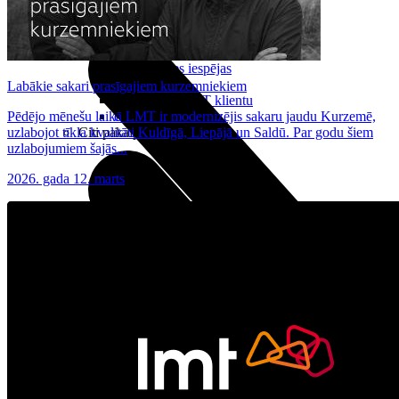
Noderīgi
Planšetes
Maksas un tarifi Latvijā
Maksas un tarifi ārzemēs
LMT Kartes iespējas
Kur nopirkt
Labākie sakari prasīgajiem kurzemniekiem
Kā kļūt par LMT klientu
Pēdējo mēnešu laikā LMT ir modernizējis sakaru jaudu Kurzemē,
eSIM tehnoloģija
uzlabojot tīkla kvalitāti Kuldīgā, Liepājā un Saldū. Par godu šiem
Citi pakalpojumi
uzlabojumiem šajās...
2026. gada 12. marts