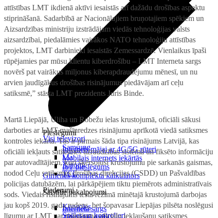
attīstības LMT ikdienā aktīvi iesaistās arī dažādu drošības aspektu
stiprināšanā. Sadarbībā ar Nacionālajiem bruņotajiem spēkiem un
Aizsardzības ministriju izstrādājam viedās tehnoloģijas valsts
aizsardzībai, piedalāmies vairākos NATO tehnoloģiju attīstības
projektos, LMT darbinieki iesaistās Zemessardzē. Vienlaikus īpaši
rūpējamies par mūsu klientu kiberdrošību – LMT Interneta sargs
novērš pat vairākus miljonus kiberapdraudējumu mēnesī, un nu
arvien jaudīgākus drošības risinājumus piedāvājam arī ceļu
satiksmē,” stāsta LMT prezidents Juris Binde.
Martā Liepājā, Uliha un Robežu ielas krustojumā, oficiāli sākusi
darboties ar LMT mašīnredzes risinājumu aprīkotā viedā satiksmes
Pieslēgumi
Visi televizori
kontroles iekārta. Tas ir pirmais šāda tipa risinājums Latvijā, kas
Samsung
Internets mājai ar 4G/5G rūteri
oficiāli iekļauts satiksmes uzraudzības sistēmā un fiksēto informāciju
LG
Mobilais internets iekārtās
par autovadītājiem, kuri šķērsojuši krustojumu pie sarkanās gaismas,
Xiaomi
IoT pieslēgums
nodod Ceļu satiksmes drošības direkcijas (CSDD) un Pašvaldības
TCL
Ģimenes komplekta kalkulators
policijas datubāzēm, lai pārkāpējiem tiktu piemērots administratīvais
Piederumi
Saistītie pakalpojumi
sods. Viedais risinājums testa režīmā minētajā krustojumā darbojas
jau kopš 2019. gada rudens, bet šopavasar Liepājas pilsēta noslēgusi
Konsoles
Interneta sargs
Spēles un kontrolieri
līgumu ar LMT par risinājuma oficiālu iekļaušanu satiksmes
Tehniskie darbi