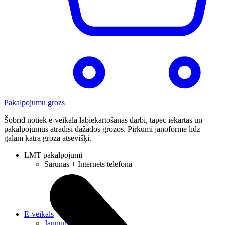
Pakalpojumu grozs
Šobrīd notiek e-veikala labiekārtošanas darbi, tāpēc iekārtas un
pakalpojumus atradīsi dažādos grozos. Pirkumi jānoformē līdz
galam katrā grozā atsevišķi.
LMT pakalpojumi
Sarunas + Internets telefonā
E-veikals
Jaunumi