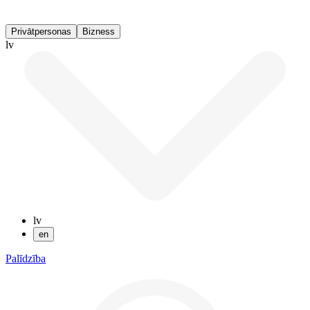
Privātpersonas
Bizness
lv
lv
en
Palīdzība