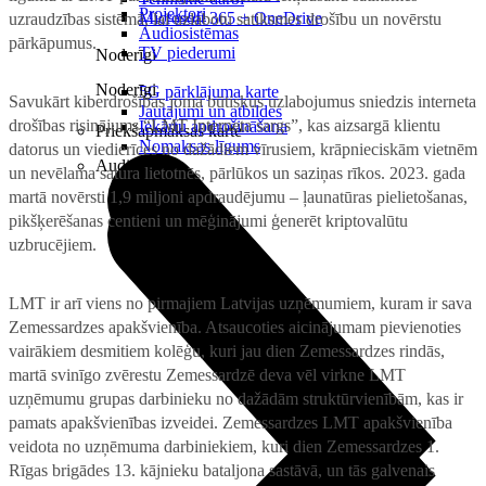
Projektori
Microsoft 365 + OneDrive
uzraudzības sistēmā, lai uzlabotu satiksmes drošību un novērstu
Audiosistēmas
pārkāpumus.
TV piederumi
Noderīgi
Noderīgi
5G pārklājuma karte
Savukārt kiberdrošības jomā būtiskus uzlabojumus sniedzis interneta
Jautājumi un atbildes
drošības risinājums “LMT Interneta sargs”, kas aizsargā klientu
Iekārtu apdrošināšana
Priekšapmaksas karte
Nomaksas līgums
datorus un viedierīces no dažādiem vīrusiem, krāpnieciskām vietnēm
Audio
un nevēlama satura lietotnēs, pārlūkos un saziņas rīkos. 2023. gada
martā novērsti 1,9 miljoni apdraudējumu – ļaunatūras pielietošanas,
pikšķerēšanas centieni un mēģinājumi ģenerēt kriptovalūtu
uzbrucējiem.
LMT ir arī viens no pirmajiem Latvijas uzņēmumiem, kuram ir sava
Zemessardzes apakšvienība. Atsaucoties aicinājumam pievienoties
vairākiem desmitiem kolēģu, kuri jau dien Zemessardzes rindās,
martā svinīgo zvērestu Zemessardzē deva vēl virkne LMT
uzņēmumu grupas darbinieku no dažādām struktūrvienībām, kas ir
pamats apakšvienības izveidei. Zemessardzes LMT apakšvienība
veidota no uzņēmuma darbiniekiem, kuri dien Zemessardzes 1.
Rīgas brigādes 13. kājnieku bataljona sastāvā, un tās galvenais