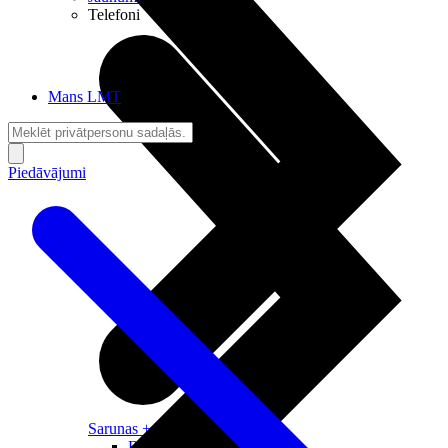
Telefoni
Mans LMT
Piedāvājumi
Sarunas + Internets
Brīvība + Neatkarība