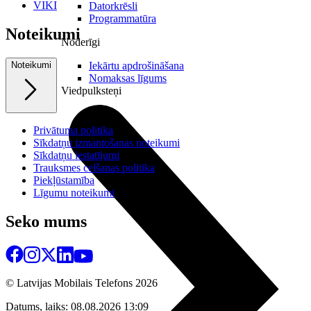
VIKI
Datorkrēsli
Programmatūra
Noteikumi
Noderīgi
Iekārtu apdrošināšana
Noteikumi
Nomaksas līgums
Viedpulksteņi
Privātuma politika
Sīkdatņu izmantošanas noteikumi
Sīkdatņu iestatījumi
Trauksmes celšanas politika
Piekļūstamība
Līgumu noteikumi
Seko mums
© Latvijas Mobilais Telefons
2026
Datums, laiks: 08.08.2026 13:09