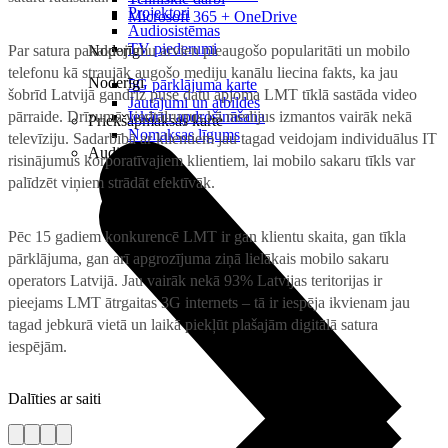
Projektori
Microsoft 365 + OneDrive
Audiosistēmas
TV piederumi
Par satura pakalpojumu arvien pieaugošo popularitāti un mobilo
Noderīgi
telefonu kā straujāk augošo mediju kanālu liecina fakts, ka jau
Noderīgi
5G pārklājuma karte
šobrīd Latvijā gandrīz puse datu apjoma LMT tīklā sastāda video
Jautājumi un atbildes
pārraide. Drīzumā viedtālruņus kā medijus izmantos vairāk nekā
Iekārtu apdrošināšana
Priekšapmaksas karte
Nomaksas līgums
televīziju. Sadarbībā ar klientiem jau tagad veidojam individuālus IT
Audio
risinājumus korporatīvajiem klientiem, lai mobilo sakaru tīkls var
palīdzēt viņiem strādāt efektīvāk.
Pēc 15 gadiem konkurencē LMT ir gan klientu skaita, gan tīkla
pārklājuma, gan arī apgrozījuma ziņā lielākais mobilo sakaru
operators Latvijā. Jau vairāk nekā 93% Latvijas teritorijas ir
pieejams LMT ātrgaitas 3G internets – tā ir iespēja ikvienam jau
tagad jebkurā vietā un laikā piekļūt plašajām digitālā satura
iespējām.
Dalīties ar saiti