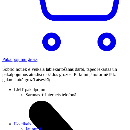
Pakalpojumu grozs
Šobrīd notiek e-veikala labiekārtošanas darbi, tāpēc iekārtas un
pakalpojumus atradīsi dažādos grozos. Pirkumi jānoformē līdz
galam katrā grozā atsevišķi.
LMT pakalpojumi
Sarunas + Internets telefonā
E-veikals
Jaunumi