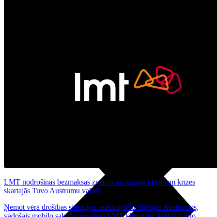
Noderīgi
Planšetes
Maksas un tarifi Latvijā
Maksas un tarifi ārzemēs
LMT Kartes iespējas
Kur nopirkt
Kā kļūt par LMT klientu
eSIM tehnoloģija
Citi pakalpojumi
LMT nodrošinās bezmaksas zvanus un īsziņas klientiem krīzes
skartajās Tuvo Austrumu valstīs
Ņemot vērā drošības situācijas saasinājumu Tuvajos Austrumos,
vadošais mobilo sakaru operators LMT klientiem, kuri izmanto