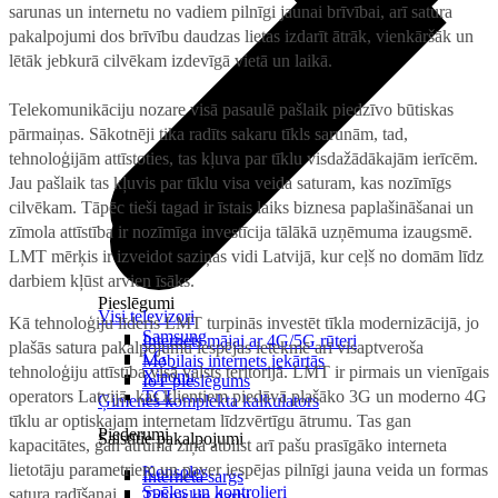
sarunas un internetu no vadiem pilnīgi jaunai brīvībai, arī satura
pakalpojumi dos brīvību daudzas lietas izdarīt ātrāk, vienkāršāk un
lētāk jebkurā cilvēkam izdevīgā vietā un laikā.
Telekomunikāciju nozare visā pasaulē pašlaik piedzīvo būtiskas
pārmaiņas. Sākotnēji tika radīts sakaru tīkls sarunām, tad,
tehnoloģijām attīstoties, tas kļuva par tīklu visdažādākajām ierīcēm.
Jau pašlaik tas kļuvis par tīklu visa veida saturam, kas nozīmīgs
cilvēkam. Tāpēc tieši tagad ir īstais laiks biznesa paplašināšanai un
zīmola attīstība ir nozīmīga investīcija tālākā uzņēmuma izaugsmē.
LMT mērķis ir izveidot saziņas vidi Latvijā, kur ceļš no domām līdz
darbiem kļūst arvien īsāks.
Pieslēgumi
Visi televizori
Kā tehnoloģiju līderis LMT turpinās investēt tīkla modernizācijā, jo
Samsung
Internets mājai ar 4G/5G rūteri
plašās satura pakalpojumu iespējas ietekmē arī visaptveroša
LG
Mobilais internets iekārtās
tehnoloģiju attīstība visā valsts teritorijā. LMT ir pirmais un vienīgais
Xiaomi
IoT pieslēgums
operators Latvijā, kas klientiem piedāvā plašāko 3G un moderno 4G
TCL
Ģimenes komplekta kalkulators
tīklu ar optiskajam internetam līdzvērtīgu ātrumu. Tas gan
Piederumi
Saistītie pakalpojumi
kapacitātes, gan ātruma ziņā atbilst arī pašu prasīgāko interneta
lietotāju parametriem un paver iespējas pilnīgi jauna veida un formas
Konsoles
Interneta sargs
Spēles un kontrolieri
satura radīšanai.
Tehniskie darbi