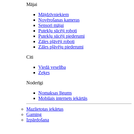
Mājai
Mājdzīvniekiem
Novērošanas kameras
Sensori mājai
Putekļu sūcēji roboti
Putekļu sūcēji piederumi
Zāles pļāvēji roboti
Zāles pļāvēju piederumi
Citi
Viedā veselība
Zeķes
Noderīgi
Nomaksas līgums
Mobilais internets iekārtās
Mazlietotas iekārtas
Gaming
Izpārdošana