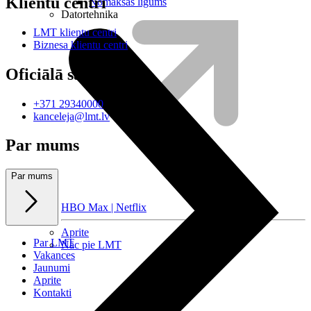
Klientu centri
Nomaksas līgums
Datortehnika
LMT klientu centri
Biznesa klientu centri
Oficiālā saziņa
+371 29340000
kanceleja@lmt.lv
Par mums
Par mums
HBO Max | Netflix
Aprite
Par LMT
Nāc pie LMT
Vakances
Jaunumi
Aprite
Kontakti