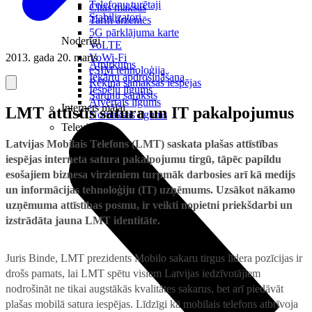
Telefonu turētaji
Citas maksas
Stabilizatori
Tarifi ārzemēs
5G pārklājuma karte
Noderīgi
VoLTE
2013. gada 20. marts
VoWi-Fi
Atpirkums
eSIM tehnoloģija
Iekārtu apdrošināšana
Rēķina samaksas iespējas
Iespēju līgums
Sarunu saraksts
Atvērtais līgums
Internets mājai
LMT attīstīs satura un IT pakalpojumus
Nomaksas līgums
Televizori
Latvijas Mobilais Telefons (LMT) saskata plašas attīstības
iespējas interneta satura pakalpojumu tirgū, tāpēc papildu
esošajiem biznesa virzieniem turpmāk darbosies arī kā medijs
un informācijas tehnoloģiju (IT) uzņēmums. Uzsākot nākamo
uzņēmuma attīstības posmu, ir veikti nopietni priekšdarbi un
izstrādāta jauna LMT identitāte.
Juris Binde, LMT prezidents
Mobilo sakaru tirgus līdera pozīcijas ir
drošs pamats, lai LMT spētu visiem Latvijas iedzīvotājiem
nodrošināt ne tikai augstākās kvalitātes sakarus, bet arī piedāvāt
plašas mobilā satura iespējas. Līdzīgi kā mobilais telefons atbrīvoja