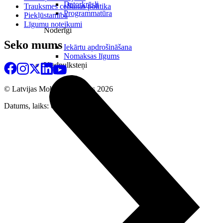
Datorkrēsli
Trauksmes celšanas politika
Programmatūra
Piekļūstamība
Līgumu noteikumi
Noderīgi
Seko mums
Iekārtu apdrošināšana
Nomaksas līgums
Viedpulksteņi
© Latvijas Mobilais Telefons
2026
Datums, laiks: 06.08.2026 17:29