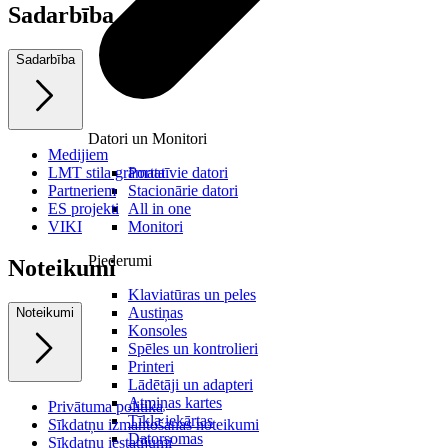
Sadarbība
Sadarbība
Datori un Monitori
Medijiem
LMT stila grāmata
Portatīvie datori
Partneriem
Stacionārie datori
ES projekti
All in one
VIKI
Monitori
Piederumi
Noteikumi
Klaviatūras un peles
Austiņas
Noteikumi
Konsoles
Spēles un kontrolieri
Printeri
Lādētāji un adapteri
Atmiņas kartes
Privātuma politika
Tīkla iekārtas
Sīkdatņu izmantošanas noteikumi
Datorsomas
Sīkdatņu iestatījumi