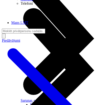
Telefoni
Mans LMT
Piedāvājumi
Sarunas + Internets
Brīvība + Neatkarība