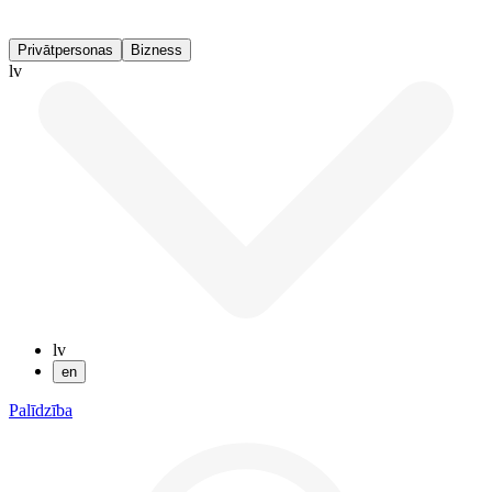
Privātpersonas
Bizness
lv
lv
en
Palīdzība