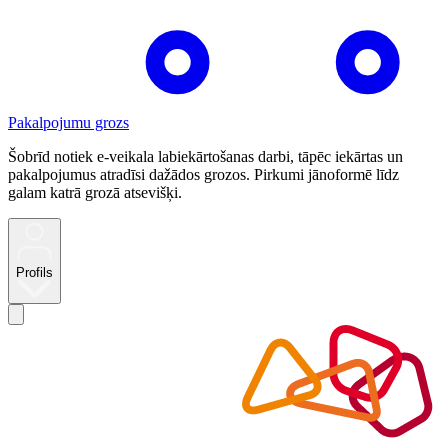
Pakalpojumu grozs
Šobrīd notiek e-veikala labiekārtošanas darbi, tāpēc iekārtas un
pakalpojumus atradīsi dažādos grozos. Pirkumi jānoformē līdz
galam katrā grozā atsevišķi.
Profils