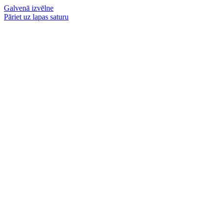
Galvenā izvēlne
Pāriet uz lapas saturu