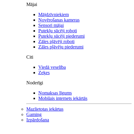
Mājai
Mājdzīvniekiem
Novērošanas kameras
Sensori mājai
Putekļu sūcēji roboti
Putekļu sūcēji piederumi
Zāles pļāvēji roboti
Zāles pļāvēju piederumi
Citi
Viedā veselība
Zeķes
Noderīgi
Nomaksas līgums
Mobilais internets iekārtās
Mazlietotas iekārtas
Gaming
Izpārdošana