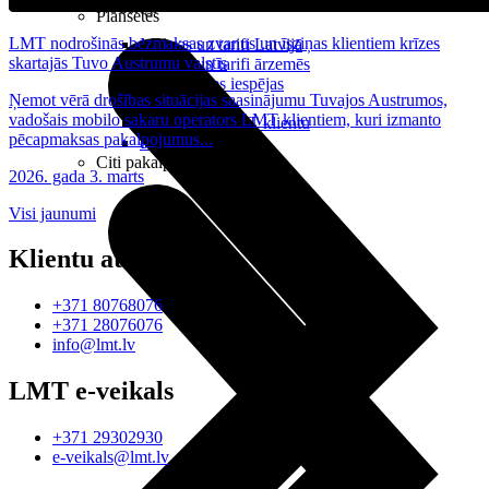
Noderīgi
Planšetes
LMT nodrošinās bezmaksas zvanus un īsziņas klientiem krīzes
Maksas un tarifi Latvijā
skartajās Tuvo Austrumu valstīs
Maksas un tarifi ārzemēs
LMT Kartes iespējas
Ņemot vērā drošības situācijas saasinājumu Tuvajos Austrumos,
Kur nopirkt
vadošais mobilo sakaru operators LMT klientiem, kuri izmanto
Kā kļūt par LMT klientu
pēcapmaksas pakalpojumus...
eSIM tehnoloģija
Citi pakalpojumi
2026. gada 3. marts
Visi jaunumi
Klientu atbalsts
+371 80768076
+371 28076076
info@lmt.lv
LMT e-veikals
+371 29302930
e-veikals@lmt.lv