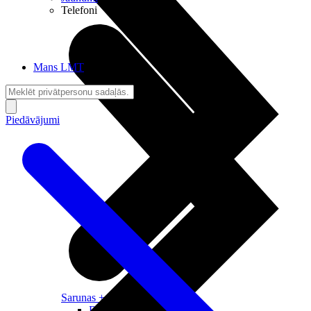
Telefoni
Mans LMT
Piedāvājumi
Sarunas + Internets
Brīvība + Neatkarība