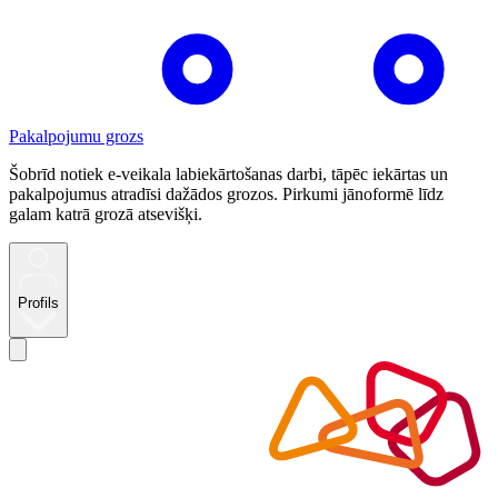
Pakalpojumu grozs
Šobrīd notiek e-veikala labiekārtošanas darbi, tāpēc iekārtas un
pakalpojumus atradīsi dažādos grozos. Pirkumi jānoformē līdz
galam katrā grozā atsevišķi.
Profils