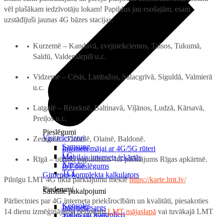
vēl plašākam iedzīvotāju lokam! Papildus jau esošajām, esam
uzstādījuši jaunas 4G bāzes stacijas:
Kurzemē – Kandavā, zvejniekciemos, Talsos, Tukumā,
Saldū, Valdemārpilī u.c.
Vidzemē – Cēsīs, Limbažos, Salacgrīvā, Siguldā, Valmierā
u.c.
Latgalē – Rēzeknē, Baltinavā, Viļānos, Ludzā, Kārsavā,
Preiļos u.c.
Pieslēgumi
Visi televizori
Zemgalē – Dobelē, Olainē, Baldonē.
Samsung
Internets mājai ar 4G/5G rūteri
LG
Mobilais internets iekārtās
Rīgā – būtiski paplašināts 4G pārklājums Rīgas apkārtnē.
Xiaomi
IoT pieslēgums
TCL
Ģimenes komplekta kalkulators
Pilnīgu LMT 4G tīkla pārklājumu meklē
https://karte.lmt.lv/
Piederumi
Saistītie pakalpojumi
Pārliecinies par 4G interneta priekšrocībām un kvalitāti, piesakoties
Konsoles
Interneta sargs
14 dienu izmēģinājuma periodam
LMT mājaslapā
vai tuvākajā LMT
Spēles un kontrolieri
Tehniskie darbi