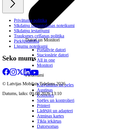
Privātuma politika
Sīkdatņu izmantošanas noteikumi
Sīkdatņu iestatījumi
Trauksmes celšanas politika
Datori un Monitori
Piekļūstamība
Līgumu noteikumi
Portatīvie datori
Stacionārie datori
Seko mums
All in one
Monitori
Piederumi
© Latvijas Mobilais Telefons
2026
Klaviatūras un peles
Austiņas
Datums, laiks: 09.08.2026 13:10
Konsoles
Spēles un kontrolieri
Printeri
Lādētāji un adapteri
Atmiņas kartes
Tīkla iekārtas
Datorsomas