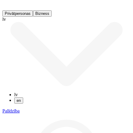
Privātpersonas
Bizness
lv
lv
en
Palīdzība