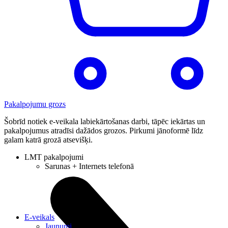
Pakalpojumu grozs
Šobrīd notiek e-veikala labiekārtošanas darbi, tāpēc iekārtas un
pakalpojumus atradīsi dažādos grozos. Pirkumi jānoformē līdz
galam katrā grozā atsevišķi.
LMT pakalpojumi
Sarunas + Internets telefonā
E-veikals
Jaunumi