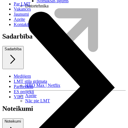
Nomaksas līgums
Par LMT
Datortehnika
Vakances
Jaunumi
Aprite
Kontakti
Sadarbība
Sadarbība
Medijiem
LMT stila grāmata
HBO Max | Netflix
Partneriem
ES projekti
Aprite
VIKI
Nāc pie LMT
Noteikumi
Noteikumi